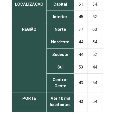
LOCALIZAÇÃO
Capital
61
34
5
Interior
45
52
3
REGIÃO
Norte
37
60
2
Nordeste
44
54
2
Sudeste
44
52
4
Sul
53
44
3
Centro-
43
54
3
Oeste
PORTE
Até 10 mil
43
54
3
habitantes