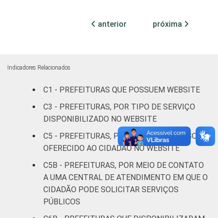
Mais de 10
mil até
45
52
3
anterior
próxima
100 mil
habitantes
Mais de
Indicadores Relacionados
100 mil
até 500
59
37
4
C1 - PREFEITURAS QUE POSSUEM WEBSITE
mil
C3 - PREFEITURAS, POR TIPO DE SERVIÇO
habitantes
DISPONIBILIZADO NO WEBSITE
Mais de
C5 - PREFEITURAS, POR TIPO DE RECURSO
500 mil
68
22
9
OFERECIDO AO CIDADÃO NO WEBSITE
habitantes
C5B - PREFEITURAS, POR MEIO DE CONTATO
A UMA CENTRAL DE ATENDIMENTO EM QUE O
Fonte: CGI.br/NIC.br, Centro Regional de
CIDADÃO PODE SOLICITAR SERVIÇOS
Estudos para o Desenvolvimento da
PÚBLICOS
Sociedade da Informação (Cetic.br),
Pesquisa sobre o uso das tecnologias de