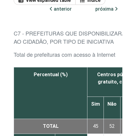
View expanded table
Índice
anterior
próxima
C7 - PREFEITURAS QUE DISPONIBILIZARAM A
AO CIDADÃO, POR TIPO DE INICIATIVA
Total de prefeituras com acesso à Internet
Percentual (%)
Centros público
gratuito, como 
Sim
Não
Não
sabe
TOTAL
45
52
3