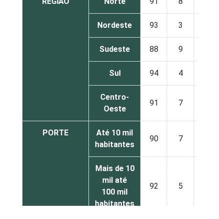
REGIÃO
Norte
91
8
1
Nordeste
93
3
4
Sudeste
88
9
3
Sul
94
4
2
Centro-
91
7
2
Oeste
PORTE
Até 10 mil
90
7
3
habitantes
Mais de 10
mil até
92
5
3
100 mil
habitantes