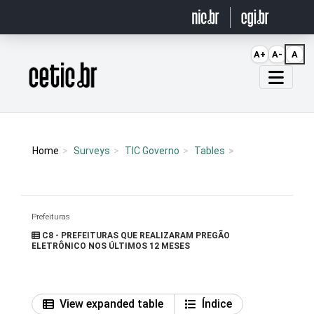
Ir para o conteúdo
A+
A-
A
Página inicial
Home
Surveys
TIC Governo
Tables
Prefeituras
C8 - PREFEITURAS QUE REALIZARAM PREGÃO
ELETRÔNICO NOS ÚLTIMOS 12 MESES
View expanded table
Índice