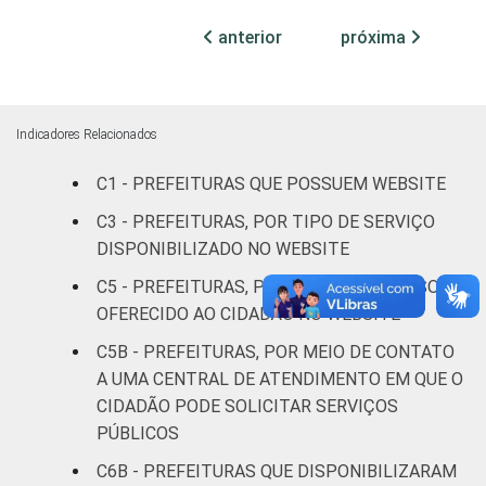
Mais de
anterior
próxima
100 mil
até 500
95
2
2
mil
habitantes
Indicadores Relacionados
Mais de
C1 - PREFEITURAS QUE POSSUEM WEBSITE
500 mil
97
0
3
C3 - PREFEITURAS, POR TIPO DE SERVIÇO
habitantes
DISPONIBILIZADO NO WEBSITE
Fonte: CGI.br/NIC.br, Centro Regional de
C5 - PREFEITURAS, POR TIPO DE RECURSO
Estudos para o Desenvolvimento da
OFERECIDO AO CIDADÃO NO WEBSITE
Sociedade da Informação (Cetic.br),
C5B - PREFEITURAS, POR MEIO DE CONTATO
Pesquisa sobre o uso das tecnologias de
A UMA CENTRAL DE ATENDIMENTO EM QUE O
informação e comunicação no setor público
CIDADÃO PODE SOLICITAR SERVIÇOS
brasileiro - TIC Governo Eletrônico 2023.
PÚBLICOS
C6B - PREFEITURAS QUE DISPONIBILIZARAM