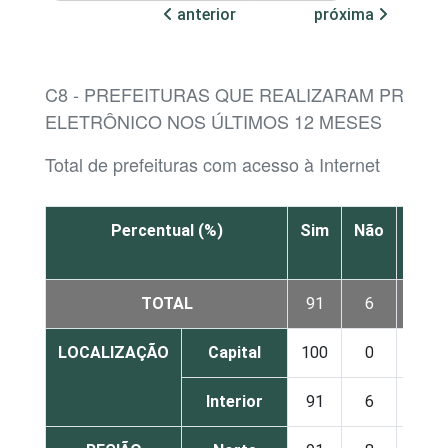
anterior
próxima
C8 - PREFEITURAS QUE REALIZARAM PREGÃ
ELETRÔNICO NOS ÚLTIMOS 12 MESES
Total de prefeituras com acesso à Internet
Percentual (%)
Sim
Não
Não
sabe
TOTAL
91
6
3
LOCALIZAÇÃO
Capital
100
0
0
Interior
91
6
3