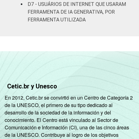
D7 - USUÁRIOS DE INTERNET QUE USARAM
Outras
10
0
FERRAMENTA DE IA GENERATIVA, POR
combinações
FERRAMENTA UTILIZADA
Fonte: Núcleo de Informação e Coordenação
do Ponto BR (2026). Painel TIC 2025:
pesquisa online com usuários de Internet no
Brasil: integridade da informação [Tabelas].
Cetic.br y Unesco
En 2012, Cetic.br se convirtió en un Centro de Categoría 2
de la UNESCO, el primero de su tipo dedicado al
desarrollo de la sociedad de la información y del
conocimiento. El Centro está vinculado al Sector de
Comunicación e Información (CI), una de las cinco áreas
de la UNESCO. Contribuye al logro de los objetivos