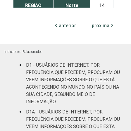
REGIÃO
Norte
14
18
Nordeste
18
9
anterior
próxima
Sudeste
9
17
Sul
13
10
Indicadores Relacionados
Centro-
D1 - USUÁRIOS DE INTERNET, POR
14
10
Oeste
FREQUÊNCIA QUE RECEBEM, PROCURAM OU
VEEM INFORMAÇÕES SOBRE O QUE ESTÁ
CLASSE
A
12
19
ACONTECENDO NO MUNDO, NO PAÍS OU NA
SOCIAL
SUA CIDADE, SEGUNDO MEIO DE
C
12
11
INFORMAÇÃO
D1A - USUÁRIOS DE INTERNET, POR
DE
17
8
FREQUÊNCIA QUE RECEBEM, PROCURAM OU
VEEM INFORMAÇÕES SOBRE O QUE ESTÁ
ÁREA
Urbana
12
13