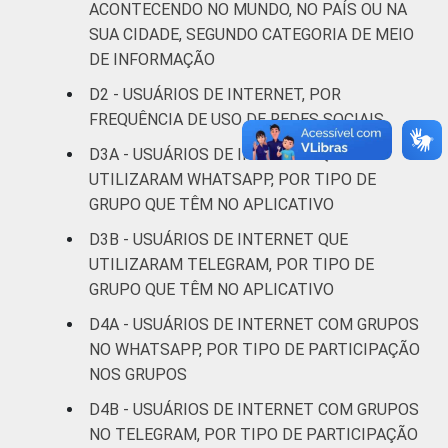
ACONTECENDO NO MUNDO, NO PAÍS OU NA
SUA CIDADE, SEGUNDO CATEGORIA DE MEIO
Rural
17
9
DE INFORMAÇÃO
GRAU DE
Anos iniciais
D2 - USUÁRIOS DE INTERNET, POR
INSTRUÇÃO
do Ensino
20
5
FREQUÊNCIA DE USO DE REDES SOCIAIS
Fundamental
D3A - USUÁRIOS DE INTERNET QUE
UTILIZARAM WHATSAPP, POR TIPO DE
Anos finais
GRUPO QUE TÊM NO APLICATIVO
do Ensino
9
15
Fundamental
D3B - USUÁRIOS DE INTERNET QUE
UTILIZARAM TELEGRAM, POR TIPO DE
Ensino Médio
11
9
GRUPO QUE TÊM NO APLICATIVO
D4A - USUÁRIOS DE INTERNET COM GRUPOS
Ensino
14
18
NO WHATSAPP, POR TIPO DE PARTICIPAÇÃO
Superior
NOS GRUPOS
COR OU RAÇA
Branca
11
13
D4B - USUÁRIOS DE INTERNET COM GRUPOS
NO TELEGRAM, POR TIPO DE PARTICIPAÇÃO