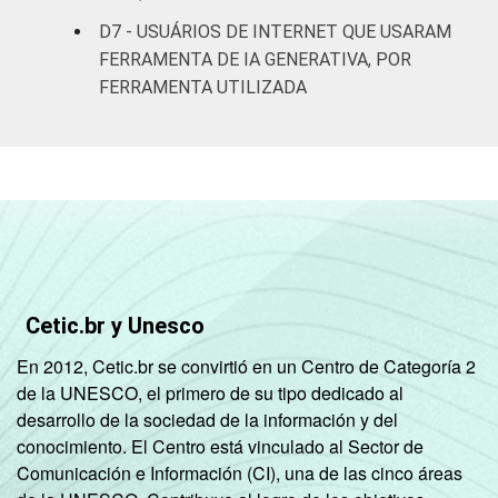
D7 - USUÁRIOS DE INTERNET QUE USARAM
Ambos
34
34
FERRAMENTA DE IA GENERATIVA, POR
FERRAMENTA UTILIZADA
Outras
11
20
combinações
Fonte: Núcleo de Informação e Coordenação
do Ponto BR (2026). Painel TIC 2025:
pesquisa online com usuários de Internet no
Brasil: integridade da informação [Tabelas].
Cetic.br y Unesco
En 2012, Cetic.br se convirtió en un Centro de Categoría 2
de la UNESCO, el primero de su tipo dedicado al
desarrollo de la sociedad de la información y del
conocimiento. El Centro está vinculado al Sector de
Comunicación e Información (CI), una de las cinco áreas