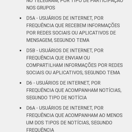
NO TELEGRAM, POR TIPO DE PARTICIPAÇÃO
COR OU RAÇA
Branca
30
37
NOS GRUPOS
D5A - USUÁRIOS DE INTERNET, POR
Preta
33
29
FREQUÊNCIA QUE RECEBEM INFORMAÇÕES
POR REDES SOCIAIS OU APLICATIVOS DE
Parda
35
29
MENSAGEM, SEGUNDO TEMA
Amarela
13
45
D5B - USUÁRIOS DE INTERNET, POR
FREQUÊNCIA QUE ENVIAM OU
Indígena
34
5
COMPARTILHAM INFORMAÇÕES POR REDES
SOCIAIS OU APLICATIVOS, SEGUNDO TEMA
Não sei
21
41
D6 - USUÁRIOS DE INTERNET, POR
FREQUÊNCIA QUE ACOMPANHAM NOTÍCIAS,
DISPOSITIVOS
Apenas
15
69
SEGUNDO TIPO DE NOTÍCIA
computador
D6A - USUÁRIOS DE INTERNET, POR
Apenas
FREQUÊNCIA QUE ACOMPANHAM AO MENOS
telefone
32
30
UM DOS TIPOS DE NOTÍCIAS, SEGUNDO
celular
FREQUÊNCIA