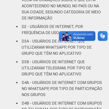
DE
29
23
ACONTECENDO NO MUNDO, NO PAÍS OU NA
SUA CIDADE, SEGUNDO CATEGORIA DE MEIO
ÁREA
Urbana
33
33
DE INFORMAÇÃO
Rural
25
32
D2 - USUÁRIOS DE INTERNET, POR
FREQUÊNCIA DE USO DE REDES SOCIAIS
GRAU DE
Anos iniciais
D3A - USUÁRIOS DE INTERNET QUE
INSTRUÇÃO
do Ensino
26
30
UTILIZARAM WHATSAPP, POR TIPO DE
Fundamental
GRUPO QUE TÊM NO APLICATIVO
Anos finais
D3B - USUÁRIOS DE INTERNET QUE
do Ensino
36
21
UTILIZARAM TELEGRAM, POR TIPO DE
Fundamental
GRUPO QUE TÊM NO APLICATIVO
D4A - USUÁRIOS DE INTERNET COM GRUPOS
Ensino Médio
30
33
NO WHATSAPP, POR TIPO DE PARTICIPAÇÃO
NOS GRUPOS
Ensino
35
36
Superior
D4B - USUÁRIOS DE INTERNET COM GRUPOS