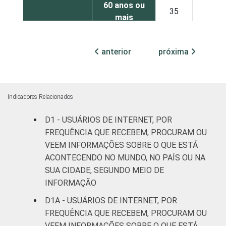
60 anos ou
35
41
mais
REGIÃO
Norte
35
25
anterior
próxima
Nordeste
36
34
Sudeste
32
33
Indicadores Relacionados
Sul
27
32
D1 - USUÁRIOS DE INTERNET, POR
FREQUÊNCIA QUE RECEBEM, PROCURAM OU
Centro-
VEEM INFORMAÇÕES SOBRE O QUE ESTÁ
29
31
Oeste
ACONTECENDO NO MUNDO, NO PAÍS OU NA
SUA CIDADE, SEGUNDO MEIO DE
CLASSE
A
37
44
INFORMAÇÃO
SOCIAL
D1A - USUÁRIOS DE INTERNET, POR
C
31
32
FREQUÊNCIA QUE RECEBEM, PROCURAM OU
VEEM INFORMAÇÕES SOBRE O QUE ESTÁ