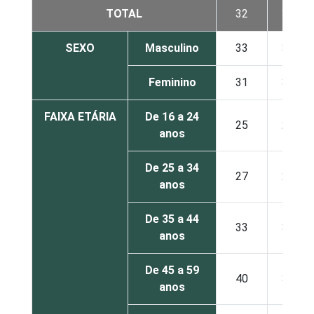
TOTAL
32
33
SEXO
Masculino
33
33
Feminino
31
33
FAIXA ETÁRIA
De 16 a 24
25
21
anos
De 25 a 34
27
28
anos
De 35 a 44
33
34
anos
De 45 a 59
40
39
anos