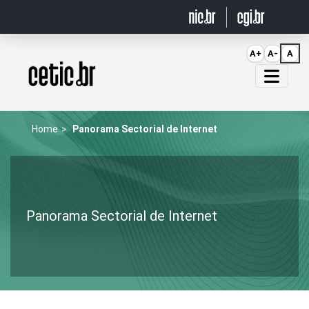
Ir para o conteúdo
A+
A-
A
Página inicial
Home
Panorama Sectorial de Internet
Panorama Sectorial de Internet