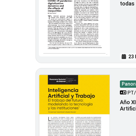
todas 
23 
Panora
PT/
Año XII
Artific