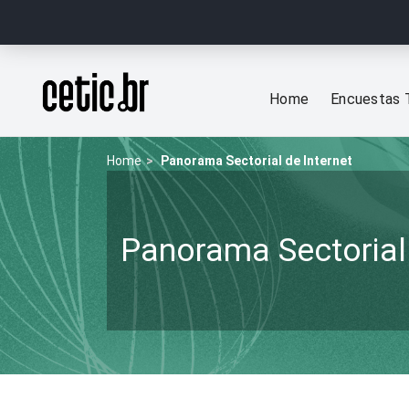
Ir para o conteúdo
Página inicial
Home
Encuestas 
Home
Panorama Sectorial de Internet
Panorama Sectorial 