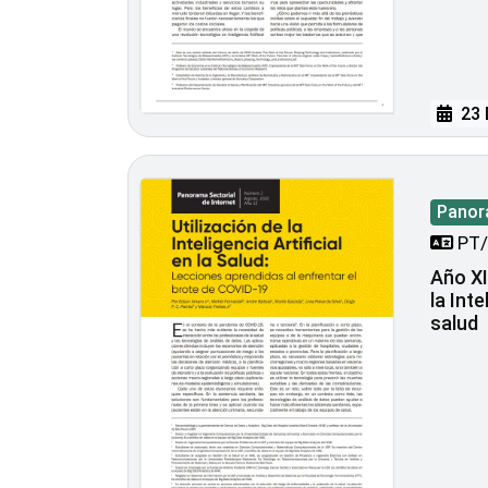
23 
Panora
PT/
Año XII
la Inte
salud