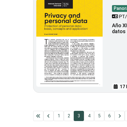
Panora
PT/
Año XI 
datos
17 
1
2
3
4
5
6