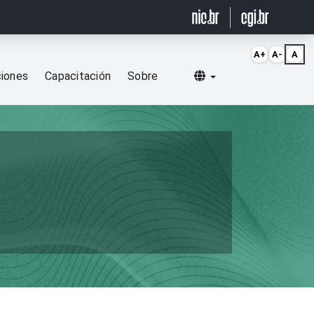
A+
A-
A
Selecionar idioma
ciones
Capacitación
Sobre