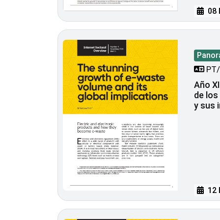
08 
Panora
PT/
Año XI
de los
y sus 
12 