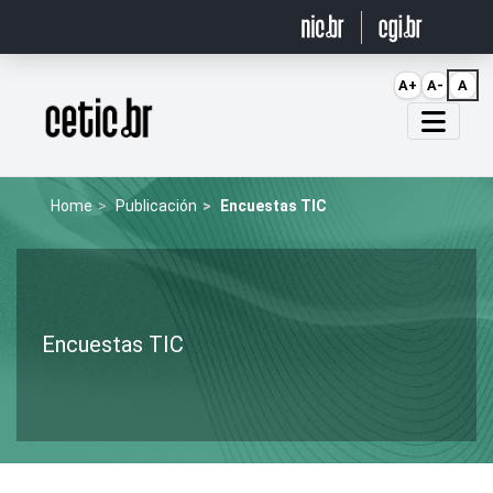
Ir para o conteúdo
A+
A-
A
Página inicial
Home
Publicación
Encuestas TIC
Encuestas TIC