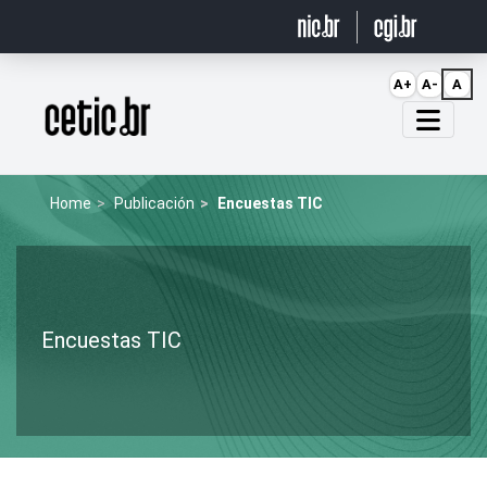
Ir para o conteúdo
A+
A-
A
Página inicial
Home
Publicación
Encuestas TIC
Encuestas TIC