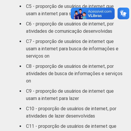
60 anos ou
C5 - proporção de usuários de internet que
92
8
mais
usam a internet para se comunicar
C6 - proporção de usuários de internet, por
RENDA
Até 1 SM
82
18
atividades de comunicação desenvolvidas
FAMILIAR
Mais de 1 SM
C7 - proporção de usuários de internet que
85
15
até 2 SM
usam a internet para busca de informações e
serviços on
Mais de 2 SM
88
12
C8 - proporção de usuários de internet, por
até 3 SM
atividades de busca de informações e serviços
on
Mais de 3 SM
93
7
até 5 SM
C9 - proporção de usuários de internet que
usam a internet para lazer
Mais de 5 SM
95
5
C10 - proporção de usuários de internet, por
até 10 SM
atividades de lazer desenvolvidas
C11 - proporção de usuários de internet que
Mais de 10
98
2