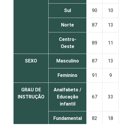
Sul
90
10
Norte
87
13
Centro-
89
11
Oeste
SEXO
Masculino
87
13
Feminino
91
9
GRAU DE
Analfabeto /
INSTRUÇÃO
Educação
67
33
infantil
Fundamental
82
18