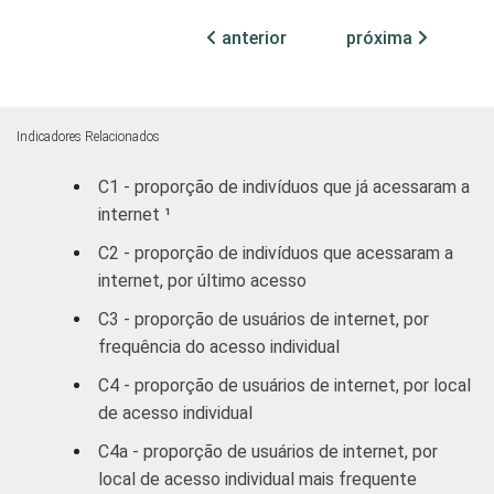
Médio
90
10
anterior
próxima
Superior
97
3
FAIXA
De 10 a 15
80
20
ETÁRIA
anos
Indicadores Relacionados
C1 - proporção de indivíduos que já acessaram a
De 16 a 24
94
6
internet ¹
anos
C2 - proporção de indivíduos que acessaram a
De 25 a 34
internet, por último acesso
92
8
anos
C3 - proporção de usuários de internet, por
frequência do acesso individual
De 35 a 44
88
12
anos
C4 - proporção de usuários de internet, por local
de acesso individual
De 45 a 59
89
11
C4a - proporção de usuários de internet, por
anos
local de acesso individual mais frequente