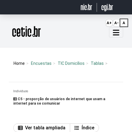
Ir para o conteúdo
A+
A-
A
Página inicial
Home
Encuestas
TIC Domicílios
Tablas
Indivíduos
C5 - proporção de usuários de internet que usam a
internet para se comunicar
Ver tabla ampliada
Índice