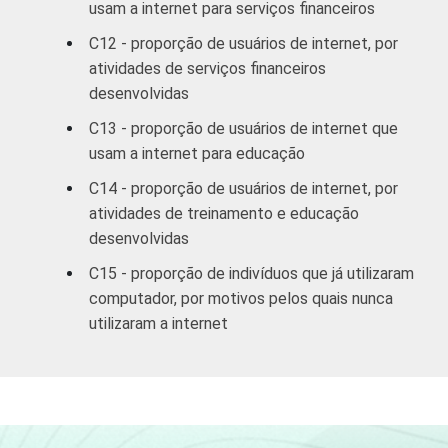
SM
usam a internet para serviços financeiros
C12 - proporção de usuários de internet, por
CLASSE
A
98
2
atividades de serviços financeiros
SOCIAL
desenvolvidas
B
93
7
C13 - proporção de usuários de internet que
usam a internet para educação
C
87
13
C14 - proporção de usuários de internet, por
DE
79
21
atividades de treinamento e educação
desenvolvidas
CONDIÇÃO
PEA
91
9
C15 - proporção de indivíduos que já utilizaram
DE
computador, por motivos pelos quais nunca
ATIVIDADE
Não PEA
86
14
utilizaram a internet
1
Base: 80,9 milhões de pessoas que usaram
a Internet há menos de três meses em
relação ao momento da entrevista. Dados
coletados entre outubro de 2012 e fevereiro