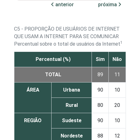
anterior
próxima
C5 - PROPORÇÃO DE USUÁRIOS DE INTERNET
QUE USAM A INTERNET PARA SE COMUNICAR
1
Percentual sobre o total de usuários da Internet
Percentual (%)
Sim
Não
TOTAL
89
11
ÁREA
Urbana
90
10
Rural
80
20
REGIÃO
Sudeste
90
10
Nordeste
88
12