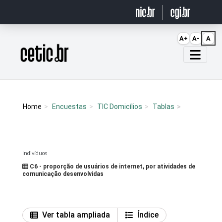
Ir para o conteúdo
A+
A-
A
Página inicial
Home
Encuestas
TIC Domicílios
Tablas
Indivíduos
C6 - proporção de usuários de internet, por atividades de
comunicação desenvolvidas
Ver tabla ampliada
Índice