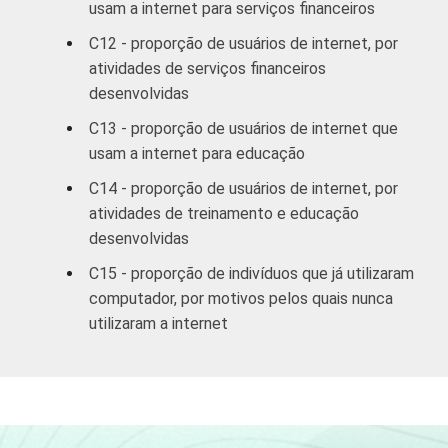
SM até 5 SM
usam a internet para serviços financeiros
C12 - proporção de usuários de internet, por
Mais de 5
atividades de serviços financeiros
SM até 10
78
desenvolvidas
SM
C13 - proporção de usuários de internet que
Mais de 10
usam a internet para educação
72
SM
C14 - proporção de usuários de internet, por
atividades de treinamento e educação
CLASSE
A
78
desenvolvidas
SOCIAL
C15 - proporção de indivíduos que já utilizaram
B
73
computador, por motivos pelos quais nunca
C
72
utilizaram a internet
DE
69
CONDIÇÃO
PEA
71
DE