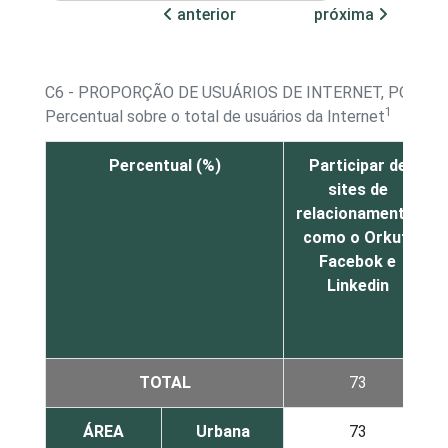
anterior
próxima
C6 - PROPORÇÃO DE USUÁRIOS DE INTERNET, POR A
1
Percentual sobre o total de usuários da Internet
Percentual (%)
Participar de
sites de
relacionamento,
como o Orkut,
Facebok e
Linkedin
TOTAL
73
ÁREA
Urbana
73