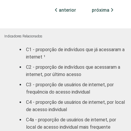
GRAU DE
Analfabeto /
INSTRUÇÃO
Educação
50
anterior
próxima
infantil
Fundamental
69
Indicadores Relacionados
Médio
74
C1 - proporção de indivíduos que já acessaram a
internet ¹
Superior
75
C2 - proporção de indivíduos que acessaram a
FAIXA
De 10 a 15
internet, por último acesso
73
ETÁRIA
anos
C3 - proporção de usuários de internet, por
frequência do acesso individual
De 16 a 24
86
anos
C4 - proporção de usuários de internet, por local
de acesso individual
De 25 a 34
75
C4a - proporção de usuários de internet, por
anos
local de acesso individual mais frequente