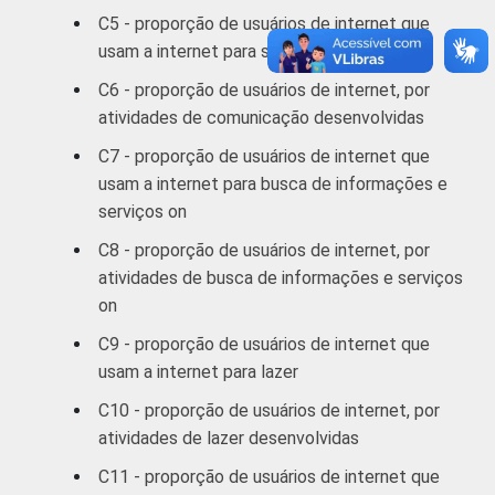
De 35 a 44
C5 - proporção de usuários de internet que
65
anos
usam a internet para se comunicar
C6 - proporção de usuários de internet, por
De 45 a 59
52
atividades de comunicação desenvolvidas
anos
C7 - proporção de usuários de internet que
60 anos ou
usam a internet para busca de informações e
46
mais
serviços on
C8 - proporção de usuários de internet, por
RENDA
Até 1 SM
73
atividades de busca de informações e serviços
FAMILIAR
on
Mais de 1
69
SM até 2 SM
C9 - proporção de usuários de internet que
usam a internet para lazer
Mais de 2
71
C10 - proporção de usuários de internet, por
SM até 3 SM
atividades de lazer desenvolvidas
Mais de 3
C11 - proporção de usuários de internet que
76