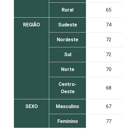
Rural
65
REGIÃO
Sudeste
74
Nordeste
72
Sul
72
Norte
70
Centro-
68
Oeste
SEXO
Masculino
67
Feminino
77