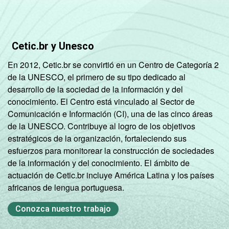
ATIVIDADE
Não PEA
75
1
Base: 80,9 milhões de pessoas que usaram
Cetic.br y Unesco
a Internet há menos de três meses em
relação ao momento da entrevista.
En 2012, Cetic.br se convirtió en un Centro de Categoría 2
Respostas estimuladas. Cada item
de la UNESCO, el primero de su tipo dedicado al
apresentado se refere apenas aos
desarrollo de la sociedad de la información y del
resultados da alternativa "sim". Dados
conocimiento. El Centro está vinculado al Sector de
coletados entre outubro de 2012 e fevereiro
Comunicación e Información (CI), una de las cinco áreas
de 2013.
de la UNESCO. Contribuye al logro de los objetivos
Veja a tabela com as
margens de erros para
estratégicos de la organización, fortaleciendo sus
este indicador.
esfuerzos para monitorear la construcción de sociedades
Fonte: NIC.br - out/2012 a fev/2013
de la información y del conocimiento. El ámbito de
actuación de Cetic.br incluye América Latina y los países
africanos de lengua portuguesa.
Conozca nuestro trabajo