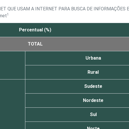
NET QUE USAM A INTERNET PARA BUSCA DE INFORMAÇÕES E
1
rnet
Percentual (%)
TOTAL
Urbana
Rural
Sudeste
Nordeste
Sul
Norte