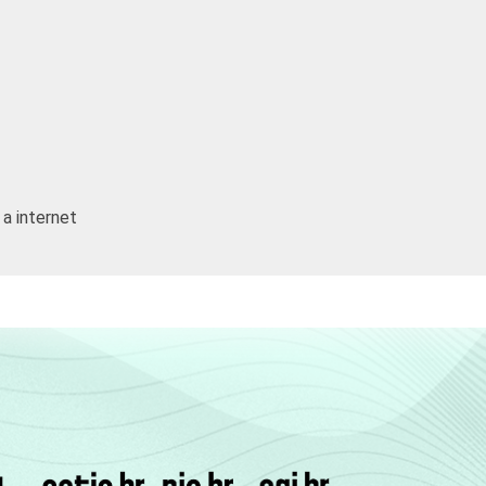
94
6
96
4
90
10
81
19
 a internet
64
36
89
11
75
25
o da entrevista. Dados coletados entre