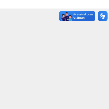
91
9
90
10
89
11
81
19
66
34
75
25
85
15
90
10
94
6