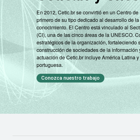
Fonte: NIC.br - out/2012 a fev/2013
En 2012, Cetic.br se convirtió en un Centro d
primero de su tipo dedicado al desarrollo de la
conocimiento. El Centro está vinculado al Sec
(CI), una de las cinco áreas de la UNESCO. Con
estratégicos de la organización, fortaleciendo 
construcción de sociedades de la información 
actuación de Cetic.br incluye América Latina y
portuguesa.
Conozca nuestro trabajo