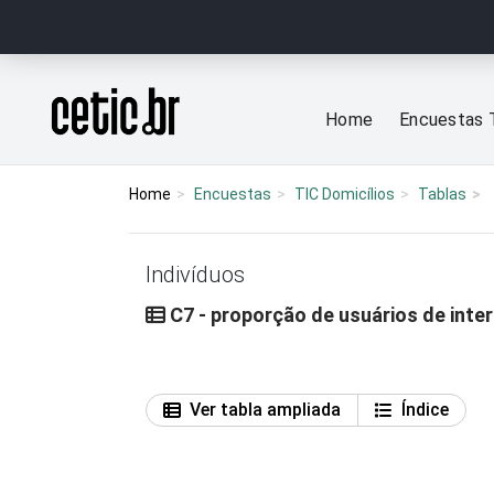
Ir para o conteúdo
Página inicial
Home
Encuestas 
Home
Encuestas
TIC Domicílios
Tablas
Indivíduos
C7 - proporção de usuários de inte
Ver tabla ampliada
Índice