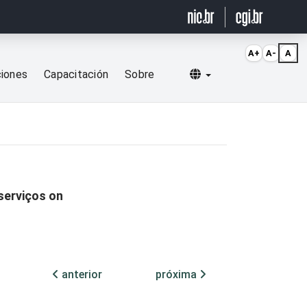
A+
A-
A
Selecionar idioma
ciones
Capacitación
Sobre
serviços on
anterior
próxima