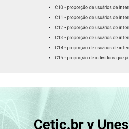
C10 - proporção de usuários de inter
C11 - proporção de usuários de inter
CLASSE SOCIAL
C12 - proporção de usuários de inter
C13 - proporção de usuários de inte
C14 - proporção de usuários de inte
C15 - proporção de indivíduos que já
CONDIÇÃO DE ATIVIDADE
1
Base: 80,9 milhões de pessoas que u
outubro de 2012 e fevereiro de 2013.
Cetic.br y Une
Veja a tabela com as
margens de erros 