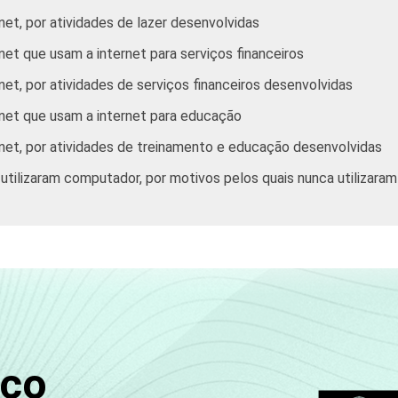
net, por atividades de lazer desenvolvidas
Mais de 10 SM
net que usam a internet para serviços financeiros
A
net, por atividades de serviços financeiros desenvolvidas
rnet que usam a internet para educação
B
rnet, por atividades de treinamento e educação desenvolvidas
C
 utilizaram computador, por motivos pelos quais nunca utilizaram
DE
PEA
Não PEA
saram a Internet há menos de três meses em relação ao moment
sco
para este indicador.