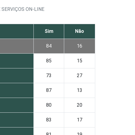
 SERVIÇOS ON-LINE
Sim
Não
84
16
85
15
73
27
87
13
80
20
83
17
81
19