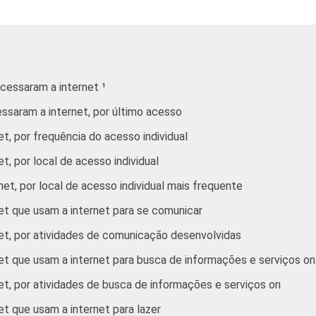
De 25 a 34 anos
De 35 a 44 anos
acessaram a internet ¹
De 45 a 59 anos
essaram a internet, por último acesso
60 anos ou mais
et, por frequência do acesso individual
t, por local de acesso individual
Até 1 SM
net, por local de acesso individual mais frequente
Mais de 1 SM até 2 SM
net que usam a internet para se comunicar
net, por atividades de comunicação desenvolvidas
Mais de 2 SM até 3 SM
net que usam a internet para busca de informações e serviços on
Mais de 3 SM até 5 SM
et, por atividades de busca de informações e serviços on
Mais de 5 SM até 10 SM
et que usam a internet para lazer