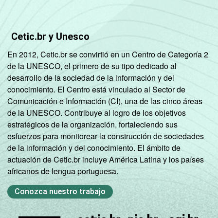
CONDIÇÃO
Na força de trabalho
12
DE
Cetic.br y Unesco
ATIVIDADE
Fora da força de
14
trabalho
En 2012, Cetic.br se convirtió en un Centro de Categoría 2
de la UNESCO, el primero de su tipo dedicado al
Fonte: CGI.br/NIC.br, Centro Regional de
desarrollo de la sociedad de la información y del
Estudos para o Desenvolvimento da
conocimiento. El Centro está vinculado al Sector de
Sociedade da Informação (Cetic.br),
Comunicación e Información (CI), una de las cinco áreas
Pesquisa sobre o uso das tecnologias de
de la UNESCO. Contribuye al logro de los objetivos
informação e comunicação nos domicílios
estratégicos de la organización, fortaleciendo sus
brasileiros - TIC Domicílios 2022.
esfuerzos para monitorear la construcción de sociedades
de la información y del conocimiento. El ámbito de
actuación de Cetic.br incluye América Latina y los países
africanos de lengua portuguesa.
Conozca nuestro trabajo