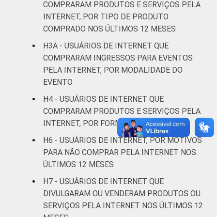
COMPRARAM PRODUTOS E SERVIÇOS PELA
Indígena
15
INTERNET, POR TIPO DE PRODUTO
COMPRADO NOS ÚLTIMOS 12 MESES
Não respondeu
7
H3A - USUÁRIOS DE INTERNET QUE
COMPRARAM INGRESSOS PARA EVENTOS
GRAU DE
Analfabeto/Educação
14
PELA INTERNET, POR MODALIDADE DO
INSTRUÇÃO
Infantil
EVENTO
Fundamental
7
H4 - USUÁRIOS DE INTERNET QUE
COMPRARAM PRODUTOS E SERVIÇOS PELA
Médio
14
INTERNET, POR FORMA DE PAGAMENTO
H6 - USUÁRIOS DE INTERNET, POR MOTIVOS
Superior
15
PARA NÃO COMPRAR PELA INTERNET NOS
ÚLTIMOS 12 MESES
FAIXA
De 10 a 15 anos
7
ETÁRIA
H7 - USUÁRIOS DE INTERNET QUE
De 16 a 24 anos
17
DIVULGARAM OU VENDERAM PRODUTOS OU
SERVIÇOS PELA INTERNET NOS ÚLTIMOS 12
De 25 a 34 anos
13