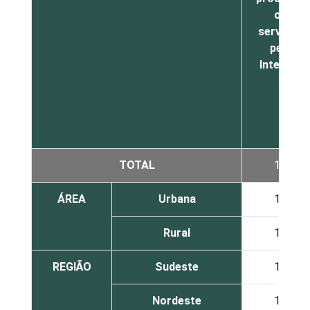
ou
serviços
pela
Internet
TOTAL
13
ÁREA
Urbana
13
Rural
10
REGIÃO
Sudeste
14
Nordeste
10