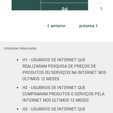
Sul
12
Norte
13
anterior
próxima
Centro-Oeste
11
SEXO
Masculino
14
Indicadores Relacionados
Feminino
11
H1 - USUÁRIOS DE INTERNET QUE
REALIZARAM PESQUISA DE PREÇOS DE
COR OU
Branca
13
PRODUTOS OU SERVIÇOS NA INTERNET NOS
RAÇA
ÚLTIMOS 12 MESES
Preta
10
H2 - USUÁRIOS DE INTERNET QUE
COMPRARAM PRODUTOS E SERVIÇOS PELA
Parda
13
INTERNET NOS ÚLTIMOS 12 MESES
Amarela
19
H3 - USUÁRIOS DE INTERNET QUE