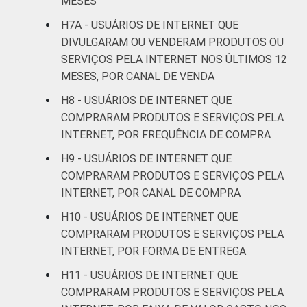
MESES
H7A - USUÁRIOS DE INTERNET QUE
De 35 a 44 anos
11
DIVULGARAM OU VENDERAM PRODUTOS OU
SERVIÇOS PELA INTERNET NOS ÚLTIMOS 12
De 45 a 59 anos
12
MESES, POR CANAL DE VENDA
De 60 anos ou mais
11
H8 - USUÁRIOS DE INTERNET QUE
COMPRARAM PRODUTOS E SERVIÇOS PELA
RENDA
Até 1 SM
7
INTERNET, POR FREQUÊNCIA DE COMPRA
FAMILIAR
H9 - USUÁRIOS DE INTERNET QUE
Mais de 1 SM até 2
15
COMPRARAM PRODUTOS E SERVIÇOS PELA
SM
INTERNET, POR CANAL DE COMPRA
Mais de 2 SM até 3
H10 - USUÁRIOS DE INTERNET QUE
10
SM
COMPRARAM PRODUTOS E SERVIÇOS PELA
INTERNET, POR FORMA DE ENTREGA
Mais de 3 SM até 5
15
H11 - USUÁRIOS DE INTERNET QUE
SM
COMPRARAM PRODUTOS E SERVIÇOS PELA