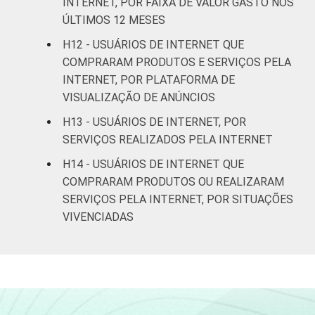
INTERNET, POR FAIXA DE VALOR GASTO NOS
ÚLTIMOS 12 MESES
Não sabe
25
H12 - USUÁRIOS DE INTERNET QUE
Não respondeu
51
COMPRARAM PRODUTOS E SERVIÇOS PELA
INTERNET, POR PLATAFORMA DE
CLASSE
A
62
VISUALIZAÇÃO DE ANÚNCIOS
SOCIAL
H13 - USUÁRIOS DE INTERNET, POR
B
49
SERVIÇOS REALIZADOS PELA INTERNET
C
43
H14 - USUÁRIOS DE INTERNET QUE
COMPRARAM PRODUTOS OU REALIZARAM
DE
26
SERVIÇOS PELA INTERNET, POR SITUAÇÕES
VIVENCIADAS
CONDIÇÃO
Na força de trabalho
48
DE
ATIVIDADE
Fora da força de
34
trabalho