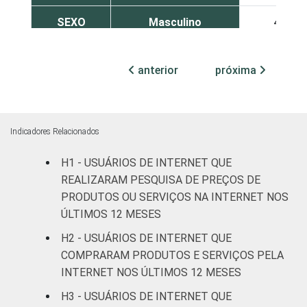
SEXO
Masculino
49
Feminino
39
anterior
próxima
COR OU
Branca
51
RAÇA
Preta
39
Indicadores Relacionados
Parda
40
H1 - USUÁRIOS DE INTERNET QUE
REALIZARAM PESQUISA DE PREÇOS DE
Amarela
44
PRODUTOS OU SERVIÇOS NA INTERNET NOS
ÚLTIMOS 12 MESES
Indígena
30
H2 - USUÁRIOS DE INTERNET QUE
COMPRARAM PRODUTOS E SERVIÇOS PELA
Não respondeu
18
INTERNET NOS ÚLTIMOS 12 MESES
GRAU DE
Analfabeto/Educação
H3 - USUÁRIOS DE INTERNET QUE
12