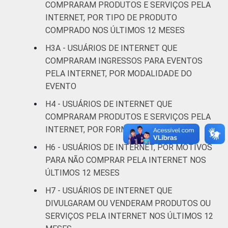
INSTRUÇÃO
Infantil
COMPRARAM PRODUTOS E SERVIÇOS PELA
INTERNET, POR TIPO DE PRODUTO
Fundamental
28
COMPRADO NOS ÚLTIMOS 12 MESES
H3A - USUÁRIOS DE INTERNET QUE
Médio
36
COMPRARAM INGRESSOS PARA EVENTOS
PELA INTERNET, POR MODALIDADE DO
Superior
58
EVENTO
FAIXA
De 10 a 15 anos
33
H4 - USUÁRIOS DE INTERNET QUE
ETÁRIA
COMPRARAM PRODUTOS E SERVIÇOS PELA
De 16 a 24 anos
38
INTERNET, POR FORMA DE PAGAMENTO
H6 - USUÁRIOS DE INTERNET, POR MOTIVOS
De 25 a 34 anos
55
PARA NÃO COMPRAR PELA INTERNET NOS
ÚLTIMOS 12 MESES
De 35 a 44 anos
45
H7 - USUÁRIOS DE INTERNET QUE
De 45 a 59 anos
42
DIVULGARAM OU VENDERAM PRODUTOS OU
SERVIÇOS PELA INTERNET NOS ÚLTIMOS 12
De 60 anos ou mais
28