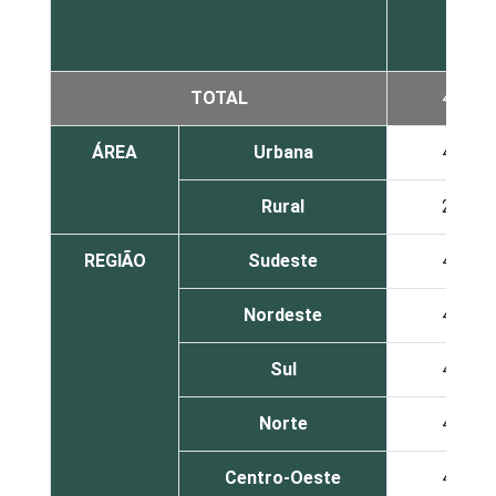
TOTAL
44
ÁREA
Urbana
46
Rural
24
REGIÃO
Sudeste
42
Nordeste
45
Sul
46
Norte
47
Centro-Oeste
46