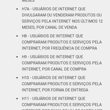
MESES
H7A - USUÁRIOS DE INTERNET QUE
RENDA
Até 1 SM
32
DIVULGARAM OU VENDERAM PRODUTOS OU
FAMILIAR
SERVIÇOS PELA INTERNET NOS ÚLTIMOS 12
Mais de 1 SM até 2
38
MESES, POR CANAL DE VENDA
SM
H8 - USUÁRIOS DE INTERNET QUE
Mais de 2 SM até 3
COMPRARAM PRODUTOS E SERVIÇOS PELA
50
SM
INTERNET, POR FREQUÊNCIA DE COMPRA
H9 - USUÁRIOS DE INTERNET QUE
Mais de 3 SM até 5
48
COMPRARAM PRODUTOS E SERVIÇOS PELA
SM
INTERNET, POR CANAL DE COMPRA
Mais de 5 SM até 10
H10 - USUÁRIOS DE INTERNET QUE
53
SM
COMPRARAM PRODUTOS E SERVIÇOS PELA
INTERNET, POR FORMA DE ENTREGA
Mais de 10 SM
59
H11 - USUÁRIOS DE INTERNET QUE
COMPRARAM PRODUTOS E SERVIÇOS PELA
Não tem renda
14