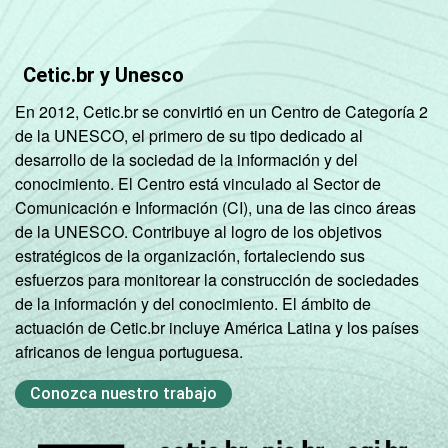
Fonte: CGI.br/NIC.br, Centro Regional de
Estudos para o Desenvolvimento da
Sociedade da Informação (Cetic.br),
Cetic.br y Unesco
Pesquisa sobre o uso das tecnologias de
informação e comunicação nos domicílios
En 2012, Cetic.br se convirtió en un Centro de Categoría 2
brasileiros - TIC Domicílios 2022.
de la UNESCO, el primero de su tipo dedicado al
desarrollo de la sociedad de la información y del
conocimiento. El Centro está vinculado al Sector de
Comunicación e Información (CI), una de las cinco áreas
de la UNESCO. Contribuye al logro de los objetivos
estratégicos de la organización, fortaleciendo sus
esfuerzos para monitorear la construcción de sociedades
de la información y del conocimiento. El ámbito de
actuación de Cetic.br incluye América Latina y los países
africanos de lengua portuguesa.
Conozca nuestro trabajo