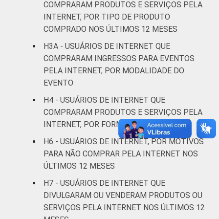
GRAU DE
Analfabeto/Educação
COMPRARAM PRODUTOS E SERVIÇOS PELA
12
INSTRUÇÃO
Infantil
INTERNET, POR TIPO DE PRODUTO
COMPRADO NOS ÚLTIMOS 12 MESES
Fundamental
14
H3A - USUÁRIOS DE INTERNET QUE
COMPRARAM INGRESSOS PARA EVENTOS
Médio
19
PELA INTERNET, POR MODALIDADE DO
EVENTO
Superior
22
H4 - USUÁRIOS DE INTERNET QUE
FAIXA
De 10 a 15 anos
12
COMPRARAM PRODUTOS E SERVIÇOS PELA
ETÁRIA
INTERNET, POR FORMA DE PAGAMENTO
De 16 a 24 anos
20
H6 - USUÁRIOS DE INTERNET, POR MOTIVOS
PARA NÃO COMPRAR PELA INTERNET NOS
De 25 a 34 anos
26
ÚLTIMOS 12 MESES
De 35 a 44 anos
19
H7 - USUÁRIOS DE INTERNET QUE
DIVULGARAM OU VENDERAM PRODUTOS OU
De 45 a 59 anos
14
SERVIÇOS PELA INTERNET NOS ÚLTIMOS 12