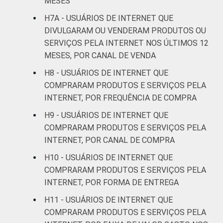
MESES
De 60 anos ou mais
12
H7A - USUÁRIOS DE INTERNET QUE
DIVULGARAM OU VENDERAM PRODUTOS OU
RENDA
Até 1 SM
20
SERVIÇOS PELA INTERNET NOS ÚLTIMOS 12
FAMILIAR
MESES, POR CANAL DE VENDA
Mais de 1 SM até 2
19
SM
H8 - USUÁRIOS DE INTERNET QUE
COMPRARAM PRODUTOS E SERVIÇOS PELA
Mais de 2 SM até 3
INTERNET, POR FREQUÊNCIA DE COMPRA
21
SM
H9 - USUÁRIOS DE INTERNET QUE
COMPRARAM PRODUTOS E SERVIÇOS PELA
Mais de 3 SM até 5
27
INTERNET, POR CANAL DE COMPRA
SM
H10 - USUÁRIOS DE INTERNET QUE
Mais de 5 SM até 10
COMPRARAM PRODUTOS E SERVIÇOS PELA
18
SM
INTERNET, POR FORMA DE ENTREGA
H11 - USUÁRIOS DE INTERNET QUE
Mais de 10 SM
14
COMPRARAM PRODUTOS E SERVIÇOS PELA