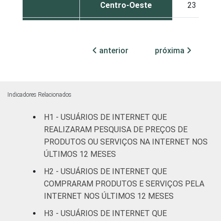
Centro-Oeste
23
SEXO
Masculino
18
anterior
próxima
Feminino
21
COR OU
Branca
19
RAÇA
Indicadores Relacionados
Preta
29
H1 - USUÁRIOS DE INTERNET QUE
Parda
17
REALIZARAM PESQUISA DE PREÇOS DE
PRODUTOS OU SERVIÇOS NA INTERNET NOS
Amarela
15
ÚLTIMOS 12 MESES
H2 - USUÁRIOS DE INTERNET QUE
Indígena
19
COMPRARAM PRODUTOS E SERVIÇOS PELA
INTERNET NOS ÚLTIMOS 12 MESES
Não respondeu
9
H3 - USUÁRIOS DE INTERNET QUE