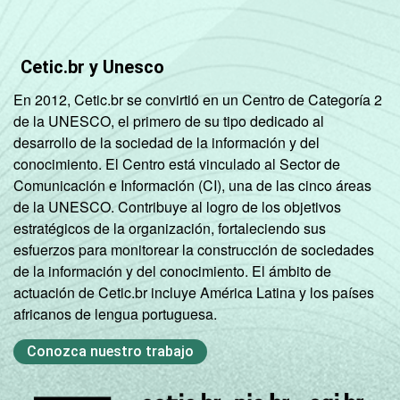
Fonte: CGI.br/NIC.br, Centro Regional de
Estudos para o Desenvolvimento da
Cetic.br y Unesco
Sociedade da Informação (Cetic.br),
Pesquisa sobre o uso das tecnologias de
En 2012, Cetic.br se convirtió en un Centro de Categoría 2
informação e comunicação nos domicílios
de la UNESCO, el primero de su tipo dedicado al
brasileiros - TIC Domicílios 2022.
desarrollo de la sociedad de la información y del
conocimiento. El Centro está vinculado al Sector de
Comunicación e Información (CI), una de las cinco áreas
de la UNESCO. Contribuye al logro de los objetivos
estratégicos de la organización, fortaleciendo sus
esfuerzos para monitorear la construcción de sociedades
de la información y del conocimiento. El ámbito de
actuación de Cetic.br incluye América Latina y los países
africanos de lengua portuguesa.
Conozca nuestro trabajo