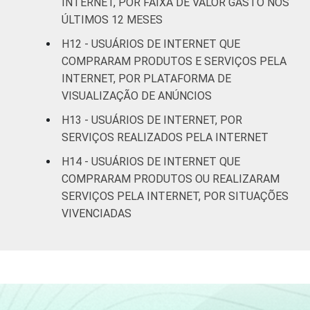
INTERNET, POR FAIXA DE VALOR GASTO NOS
Não tem renda
7
ÚLTIMOS 12 MESES
Não sabe
5
H12 - USUÁRIOS DE INTERNET QUE
COMPRARAM PRODUTOS E SERVIÇOS PELA
Não respondeu
24
INTERNET, POR PLATAFORMA DE
VISUALIZAÇÃO DE ANÚNCIOS
CLASSE
A
18
H13 - USUÁRIOS DE INTERNET, POR
SOCIAL
SERVIÇOS REALIZADOS PELA INTERNET
B
19
H14 - USUÁRIOS DE INTERNET QUE
C
19
COMPRARAM PRODUTOS OU REALIZARAM
SERVIÇOS PELA INTERNET, POR SITUAÇÕES
DE
23
VIVENCIADAS
CONDIÇÃO
Na força de trabalho
21
DE
ATIVIDADE
Fora da força de
14
trabalho