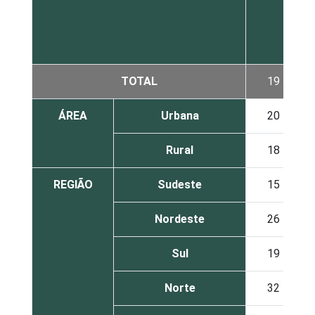
TOTAL
19
ÁREA
Urbana
20
Rural
18
REGIÃO
Sudeste
15
Nordeste
26
Sul
19
Norte
32