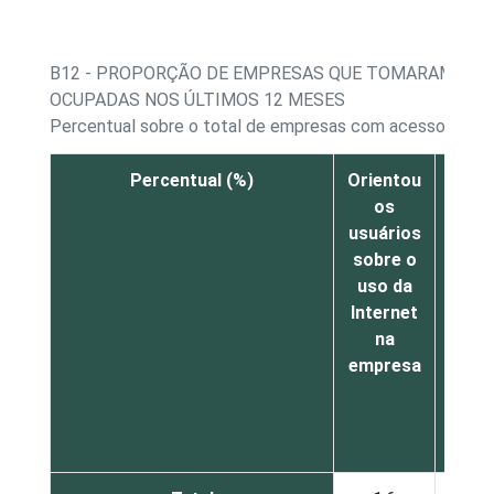
B12 - PROPORÇÃO DE EMPRESAS QUE TOMARAM MEDI
OCUPADAS NOS ÚLTIMOS 12 MESES
Percentual sobre o total de empresas com acesso à Inte
Percentual (%)
Orientou
Bloq
os
o ac
usuários
sobre o
cont
uso da
de a
Internet
ou t
na
o
empresa
usuá