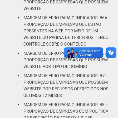
PROPORÇÃO DE EMPRESAS QUE POSSUEM
Artes, cultura,
WEBSITE
esporte e
MARGEM DE ERRO PARA O INDICADOR: B6A -
recreação;
3,4
4
PROPORÇÃO DE EMPRESAS QUE ESTÃO
Outras
atividades de
PRESENTES NA WEB POR MEIO DE UM
serviços
WEBSITE OU PÁGINA DE TERCEIROS TENDO
CONTROLE SOBRE O CONTEÚDO
¹ Base: 6944 empresas que declararam ter
MARGEM DE ERRO PARA O INDICADOR: B6B -
acesso à Internet, com 10 ou mais pessoas
PROPORÇÃO DE EMPRESAS QUE POSSUEM
ocupadas, que constituem os seguintes
WEBSITE POR TIPO DE DOMÍNIO
segmentos da CNAE 2.0 (C, F, G, H, I, J, L, M,
MARGEM DE ERRO PARA O INDICADOR: B7 -
N, R e S). Estimativa: 481770 empresas.
Respostas estimuladas e rodiziadas. Dados
PROPORÇÃO DE EMPRESAS QUE POSSUEM
coletados entre setembro de 2014 e março
WEBSITE POR RECURSOS OFERECIDOS NOS
de 2015.
ÚLTIMOS 12 MESES
Fonte: NIC.br - set 2014 / mar 2015
MARGEM DE ERRO PARA O INDICADOR: B8 -
PROPORÇÃO DE EMPRESAS COM POLÍTICA
DE RESTRIÇÃO DE ACESSO A SITES