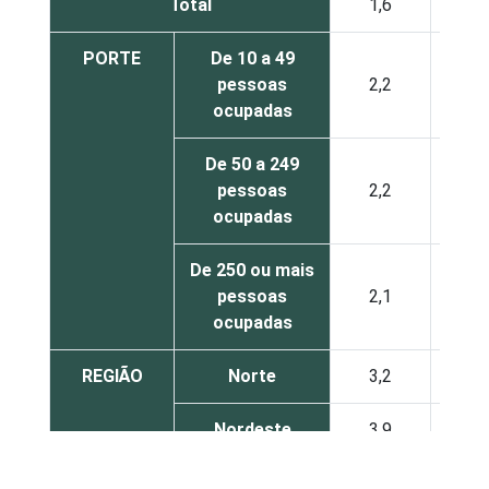
Total
1,6
1
PORTE
De 10 a 49
pessoas
2,2
2
ocupadas
De 50 a 249
pessoas
2,2
3
ocupadas
De 250 ou mais
pessoas
2,1
3
ocupadas
REGIÃO
Norte
3,2
4
Nordeste
3,9
4
Sudeste
2,3
2