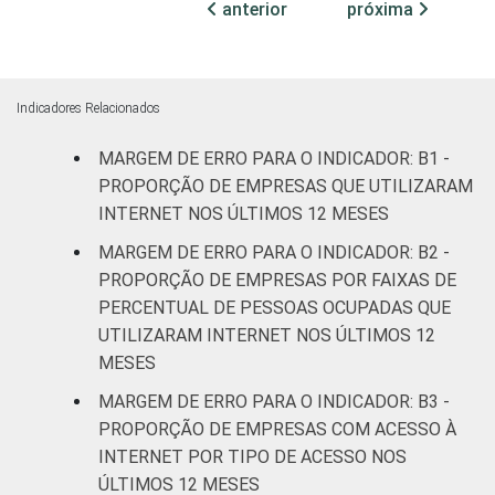
anterior
próxima
Sul
3,2
3
Centro-Oeste
4,0
5
Indicadores Relacionados
MERCADOS
Indústria de
MARGEM DE ERRO PARA O INDICADOR: B1 -
2,9
3
DE
transformação
PROPORÇÃO DE EMPRESAS QUE UTILIZARAM
ATUAÇÃO -
INTERNET NOS ÚLTIMOS 12 MESES
CNAE 2.0
Construção
3,8
4
MARGEM DE ERRO PARA O INDICADOR: B2 -
PROPORÇÃO DE EMPRESAS POR FAIXAS DE
Comércio;
PERCENTUAL DE PESSOAS OCUPADAS QUE
reparação de
UTILIZARAM INTERNET NOS ÚLTIMOS 12
veículos
3,1
4
MESES
automotores e
motocicletas
MARGEM DE ERRO PARA O INDICADOR: B3 -
PROPORÇÃO DE EMPRESAS COM ACESSO À
Transporte,
INTERNET POR TIPO DE ACESSO NOS
armazenagem
3,5
4
ÚLTIMOS 12 MESES