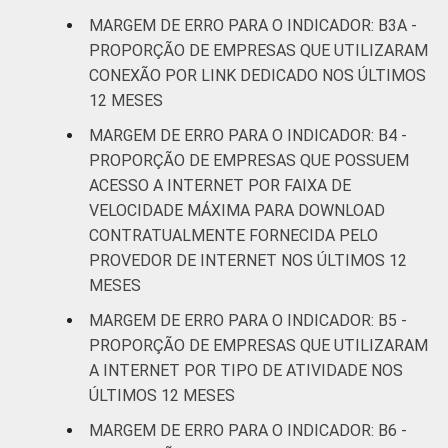
e correio
MARGEM DE ERRO PARA O INDICADOR: B3A -
PROPORÇÃO DE EMPRESAS QUE UTILIZARAM
Alojamento e
3,8
4
CONEXÃO POR LINK DEDICADO NOS ÚLTIMOS
alimentação
12 MESES
Atividades
MARGEM DE ERRO PARA O INDICADOR: B4 -
imobiliárias;
PROPORÇÃO DE EMPRESAS QUE POSSUEM
Atividades
ACESSO A INTERNET POR FAIXA DE
profissionais,
VELOCIDADE MÁXIMA PARA DOWNLOAD
científicas e
CONTRATUALMENTE FORNECIDA PELO
3,6
5
técnicas;
PROVEDOR DE INTERNET NOS ÚLTIMOS 12
Atividades
MESES
administrativas
MARGEM DE ERRO PARA O INDICADOR: B5 -
e serviços
PROPORÇÃO DE EMPRESAS QUE UTILIZARAM
complentares
A INTERNET POR TIPO DE ATIVIDADE NOS
ÚLTIMOS 12 MESES
Informação e
2,8
4
Comunicação
MARGEM DE ERRO PARA O INDICADOR: B6 -