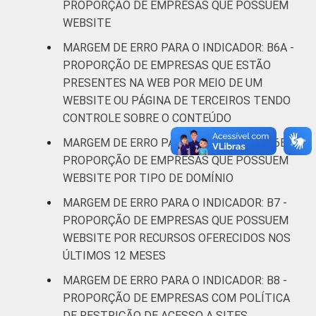
PROPORÇÃO DE EMPRESAS QUE POSSUEM
WEBSITE
¹ Base: 3.113 empresas que declararam ter
MARGEM DE ERRO PARA O INDICADOR: B6A -
perfil em redes sociais, com 10 ou mais
PROPORÇÃO DE EMPRESAS QUE ESTÃO
pessoas ocupadas, que constituem os
PRESENTES NA WEB POR MEIO DE UM
seguintes segmentos da CNAE 2.0 (C, F, G, H,
WEBSITE OU PÁGINA DE TERCEIROS TENDO
I, J, L, M, N, R e S). Estimativa: 2160.010
CONTROLE SOBRE O CONTEÚDO
empresas. Dados coletados entre setembro
de 2014 e março de 2015.
MARGEM DE ERRO PARA O INDICADOR: B6B -
Fonte: NIC.br - set 2014 / mar 2015
PROPORÇÃO DE EMPRESAS QUE POSSUEM
WEBSITE POR TIPO DE DOMÍNIO
MARGEM DE ERRO PARA O INDICADOR: B7 -
PROPORÇÃO DE EMPRESAS QUE POSSUEM
WEBSITE POR RECURSOS OFERECIDOS NOS
ÚLTIMOS 12 MESES
MARGEM DE ERRO PARA O INDICADOR: B8 -
PROPORÇÃO DE EMPRESAS COM POLÍTICA
DE RESTRIÇÃO DE ACESSO A SITES