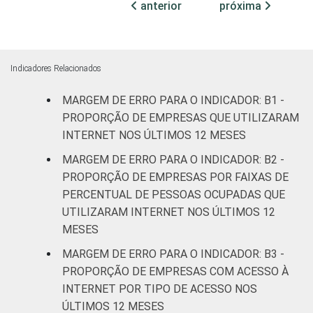
anterior
próxima
4,3
4,3
DE
transformação
ATUAÇÃO -
CNAE 2.0
Construção
6,6
6,7
Indicadores Relacionados
Comércio;
MARGEM DE ERRO PARA O INDICADOR: B1 -
reparação de
veículos
5,1
5,1
PROPORÇÃO DE EMPRESAS QUE UTILIZARAM
automotores e
INTERNET NOS ÚLTIMOS 12 MESES
motocicletas
MARGEM DE ERRO PARA O INDICADOR: B2 -
PROPORÇÃO DE EMPRESAS POR FAIXAS DE
Transporte,
PERCENTUAL DE PESSOAS OCUPADAS QUE
armazenagem
7,1
7,1
UTILIZARAM INTERNET NOS ÚLTIMOS 12
e correio
MESES
Alojamento e
MARGEM DE ERRO PARA O INDICADOR: B3 -
5,2
5,2
alimentação
PROPORÇÃO DE EMPRESAS COM ACESSO À
INTERNET POR TIPO DE ACESSO NOS
Atividades
ÚLTIMOS 12 MESES