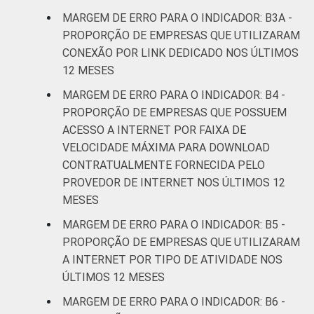
imobiliárias;
MARGEM DE ERRO PARA O INDICADOR: B3A -
Atividades
PROPORÇÃO DE EMPRESAS QUE UTILIZARAM
profissionais,
CONEXÃO POR LINK DEDICADO NOS ÚLTIMOS
científicas e
5,4
5,4
12 MESES
técnicas;
Atividades
MARGEM DE ERRO PARA O INDICADOR: B4 -
administrativas
PROPORÇÃO DE EMPRESAS QUE POSSUEM
e serviços
ACESSO A INTERNET POR FAIXA DE
complentares
VELOCIDADE MÁXIMA PARA DOWNLOAD
CONTRATUALMENTE FORNECIDA PELO
Informação e
PROVEDOR DE INTERNET NOS ÚLTIMOS 12
3,9
4,0
Comunicação
MESES
MARGEM DE ERRO PARA O INDICADOR: B5 -
Artes, cultura,
PROPORÇÃO DE EMPRESAS QUE UTILIZARAM
esporte e
A INTERNET POR TIPO DE ATIVIDADE NOS
recreação;
5,3
5,3
ÚLTIMOS 12 MESES
Outras
atividades de
MARGEM DE ERRO PARA O INDICADOR: B6 -
serviços