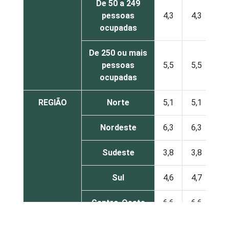
De 50 a 249
pessoas
4,3
4,3
ocupadas
De 250 ou mais
pessoas
5,5
5,5
ocupadas
REGIÃO
Norte
5,1
5,1
Nordeste
6,3
6,3
Sudeste
3,8
3,8
Sul
4,6
4,7
Centro-Oeste
6,6
6,6
MERCADOS
Indústria de