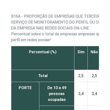
B16A - PROPORÇÃO DE EMPRESAS QUE TERCEIRIZAM
SERVIÇO DE MONITORAMENTO DO PERFIL OU CONTA
DA EMPRESA NAS REDES SOCIAIS ON-LINE
Percentual sobre o total de empresas empresas que po
perfil em redes sociais¹
Percentual (%)
Sim
Não
Não
re
Total
2,5
2,5
PORTE
De 10 a 49
pessoas
3,4
3,4
ocupadas