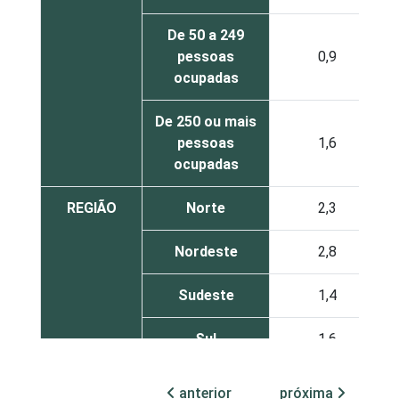
De 50 a 249
pessoas
0,9
ocupadas
De 250 ou mais
pessoas
1,6
ocupadas
REGIÃO
Norte
2,3
Nordeste
2,8
Sudeste
1,4
Sul
1,6
Centro-Oeste
1,2
anterior
próxima