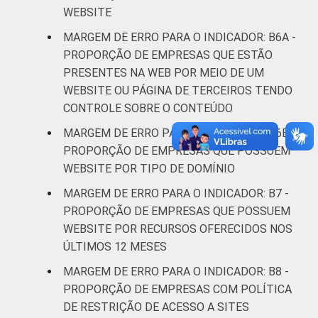
atividades de
WEBSITE
serviços
MARGEM DE ERRO PARA O INDICADOR: B6A -
PROPORÇÃO DE EMPRESAS QUE ESTÃO
¹ Base: 4337 empresas que declararam
PRESENTES NA WEB POR MEIO DE UM
possuir website, com 10 ou mais pessoas
WEBSITE OU PÁGINA DE TERCEIROS TENDO
ocupadas, que constituem os seguintes
CONTROLE SOBRE O CONTEÚDO
segmentos da CNAE 2.0 (C, F, G, H, I, J, L, M,
N, R e S). Estimativa: 300872 empresas.
MARGEM DE ERRO PARA O INDICADOR: B6B -
Respostas estimuladas e rodiziadas. Dados
PROPORÇÃO DE EMPRESAS QUE POSSUEM
coletados entre setembro de 2014 e março
WEBSITE POR TIPO DE DOMÍNIO
de 2015.
MARGEM DE ERRO PARA O INDICADOR: B7 -
Fonte: NIC.br - set 2014 / mar 2015
PROPORÇÃO DE EMPRESAS QUE POSSUEM
WEBSITE POR RECURSOS OFERECIDOS NOS
ÚLTIMOS 12 MESES
MARGEM DE ERRO PARA O INDICADOR: B8 -
PROPORÇÃO DE EMPRESAS COM POLÍTICA
DE RESTRIÇÃO DE ACESSO A SITES