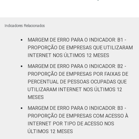
MERCADOS
Indústria de
1,2
DE
transformação
ATUAÇÃO -
Indicadores Relacionados
CNAE 2.0
Construção
1,6
MARGEM DE ERRO PARA O INDICADOR: B1 -
Comércio;
PROPORÇÃO DE EMPRESAS QUE UTILIZARAM
reparação de
INTERNET NOS ÚLTIMOS 12 MESES
veículos
2,4
MARGEM DE ERRO PARA O INDICADOR: B2 -
automotores e
PROPORÇÃO DE EMPRESAS POR FAIXAS DE
motocicletas
PERCENTUAL DE PESSOAS OCUPADAS QUE
UTILIZARAM INTERNET NOS ÚLTIMOS 12
Transporte,
MESES
armazenagem
2,0
e correio
MARGEM DE ERRO PARA O INDICADOR: B3 -
PROPORÇÃO DE EMPRESAS COM ACESSO À
Alojamento e
INTERNET POR TIPO DE ACESSO NOS
2,0
alimentação
ÚLTIMOS 12 MESES