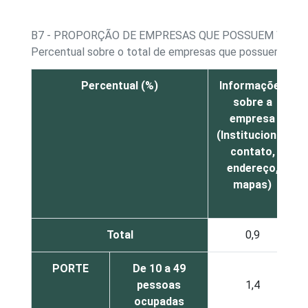
B7 - PROPORÇÃO DE EMPRESAS QUE POSSUEM WEBSI
Percentual sobre o total de empresas que possuem web
Percentual (%)
Informações
sobre a
empresa
(Institucional,
contato,
endereço,
mapas)
Total
0,9
PORTE
De 10 a 49
pessoas
1,4
ocupadas