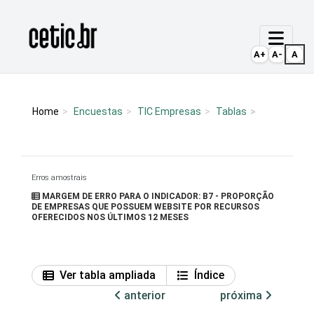
Ir para o conteúdo
Página inicial
A+
A-
A
Home
Encuestas
TIC Empresas
Tablas
Erros amostrais
MARGEM DE ERRO PARA O INDICADOR: B7 - PROPORÇÃO
DE EMPRESAS QUE POSSUEM WEBSITE POR RECURSOS
OFERECIDOS NOS ÚLTIMOS 12 MESES
Ver tabla ampliada
Índice
anterior
próxima