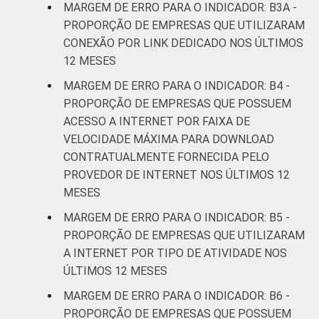
MARGEM DE ERRO PARA O INDICADOR: B3A -
Atividades
PROPORÇÃO DE EMPRESAS QUE UTILIZARAM
imobiliárias;
CONEXÃO POR LINK DEDICADO NOS ÚLTIMOS
Atividades
12 MESES
profissionais,
científicas e
MARGEM DE ERRO PARA O INDICADOR: B4 -
1,6
técnicas;
PROPORÇÃO DE EMPRESAS QUE POSSUEM
Atividades
ACESSO A INTERNET POR FAIXA DE
administrativas
VELOCIDADE MÁXIMA PARA DOWNLOAD
e serviços
CONTRATUALMENTE FORNECIDA PELO
complentares
PROVEDOR DE INTERNET NOS ÚLTIMOS 12
MESES
Informação e
0,9
MARGEM DE ERRO PARA O INDICADOR: B5 -
Comunicação
PROPORÇÃO DE EMPRESAS QUE UTILIZARAM
A INTERNET POR TIPO DE ATIVIDADE NOS
Artes, cultura,
ÚLTIMOS 12 MESES
esporte e
recreação;
MARGEM DE ERRO PARA O INDICADOR: B6 -
1,9
Outras
PROPORÇÃO DE EMPRESAS QUE POSSUEM