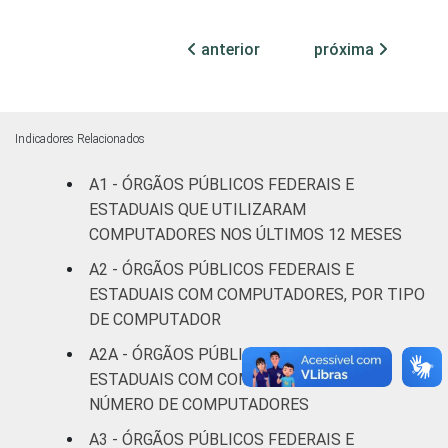
Não
anterior
próxima
0
100
0
declarado
Fonte: CGI.br/NIC.br, Centro Regional de
Estudos para o Desenvolvimento da
Indicadores Relacionados
Sociedade da Informação (Cetic.br),
A1 - ÓRGÃOS PÚBLICOS FEDERAIS E
Pesquisa sobre o uso das tecnologias de
ESTADUAIS QUE UTILIZARAM
informação e comunicação no setor público
COMPUTADORES NOS ÚLTIMOS 12 MESES
brasileiro - TIC Governo Eletrônico 2017
A2 - ÓRGÃOS PÚBLICOS FEDERAIS E
ESTADUAIS COM COMPUTADORES, POR TIPO
DE COMPUTADOR
A2A - ÓRGÃOS PÚBLICOS FEDERAIS E
ESTADUAIS COM COMPUTADOR, POR
NÚMERO DE COMPUTADORES
A3 - ÓRGÃOS PÚBLICOS FEDERAIS E