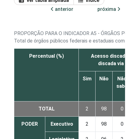
Ver tabla ampliada
Índice
anterior
próxima
PROPORÇÃO PARA O INDICADOR A5 - ÓRGÃOS PÚBLIC
Total de órgãos públicos federais e estaduais com acess
Percentual (%)
Acesso discado/ Co
discada via telef
Sim
Não
Não
sabe
r
TOTAL
2
98
0
PODER
Executivo
2
98
0