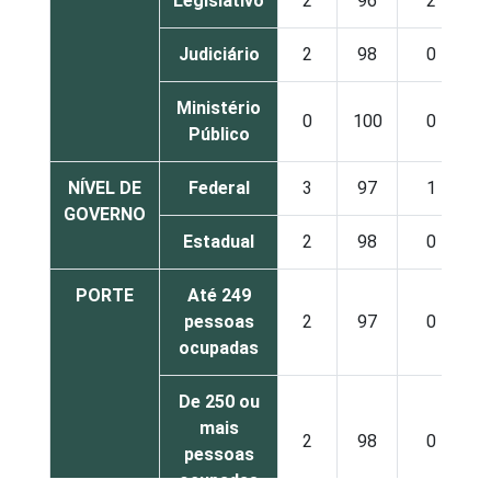
Legislativo
2
96
2
Judiciário
2
98
0
Ministério
0
100
0
Público
NÍVEL DE
Federal
3
97
1
GOVERNO
Estadual
2
98
0
PORTE
Até 249
pessoas
2
97
0
ocupadas
De 250 ou
mais
2
98
0
pessoas
ocupadas