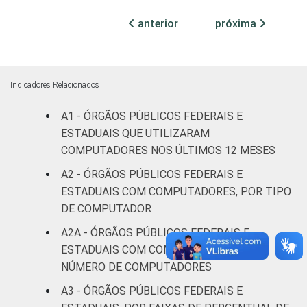
Não
anterior
próxima
21
30
8
declarado
Fonte: CGI.br/NIC.br, Centro Regional de
Estudos para o Desenvolvimento da
Indicadores Relacionados
Sociedade da Informação (Cetic.br),
A1 - ÓRGÃOS PÚBLICOS FEDERAIS E
Pesquisa sobre o uso das tecnologias de
ESTADUAIS QUE UTILIZARAM
informação e comunicação no setor público
brasileiro - TIC Governo Eletrônico 2017
COMPUTADORES NOS ÚLTIMOS 12 MESES
A2 - ÓRGÃOS PÚBLICOS FEDERAIS E
ESTADUAIS COM COMPUTADORES, POR TIPO
DE COMPUTADOR
A2A - ÓRGÃOS PÚBLICOS FEDERAIS E
ESTADUAIS COM COMPUTADOR, POR
NÚMERO DE COMPUTADORES
A3 - ÓRGÃOS PÚBLICOS FEDERAIS E