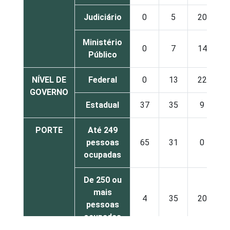
Judiciário
0
5
20
1
Ministério
0
7
14
1
Público
NÍVEL DE
Federal
0
13
22
1
GOVERNO
Estadual
37
35
9
PORTE
Até 249
pessoas
65
31
0
ocupadas
De 250 ou
mais
4
35
20
1
pessoas
ocupadas