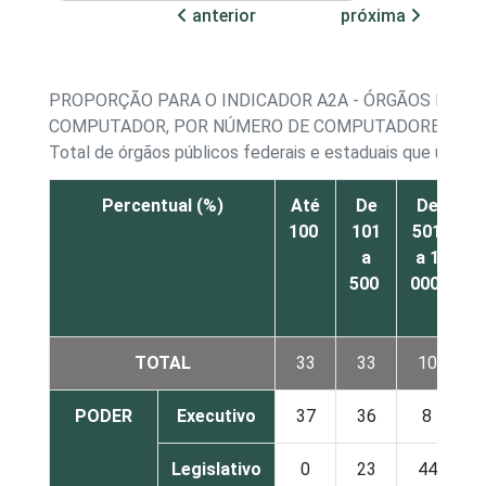
anterior
próxima
PROPORÇÃO PARA O INDICADOR A2A - ÓRGÃOS PÚBLI
COMPUTADOR, POR NÚMERO DE COMPUTADORES
Total de órgãos públicos federais e estaduais que utili
Percentual (%)
Até
De
De
D
100
101
501
a
a 1
0
500
000
a
4
TOTAL
33
33
10
PODER
Executivo
37
36
8
Legislativo
0
23
44
1