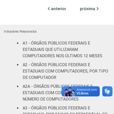
96
4
0
declarado
anterior
próxima
Fonte: CGI.br/NIC.br, Centro Regional de
Estudos para o Desenvolvimento da
Sociedade da Informação (Cetic.br),
Indicadores Relacionados
Pesquisa sobre o uso das tecnologias de
A1 - ÓRGÃOS PÚBLICOS FEDERAIS E
informação e comunicação no setor público
ESTADUAIS QUE UTILIZARAM
brasileiro - TIC Governo Eletrônico 2017
COMPUTADORES NOS ÚLTIMOS 12 MESES
A2 - ÓRGÃOS PÚBLICOS FEDERAIS E
ESTADUAIS COM COMPUTADORES, POR TIPO
DE COMPUTADOR
A2A - ÓRGÃOS PÚBLICOS FEDERAIS E
ESTADUAIS COM COMPUTADOR, POR
NÚMERO DE COMPUTADORES
A3 - ÓRGÃOS PÚBLICOS FEDERAIS E