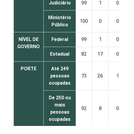
Judiciário
99
1
0
Ministério
100
0
0
Público
NÍVEL DE
Federal
99
1
0
GOVERNO
Estadual
82
17
0
PORTE
Até 249
pessoas
73
26
1
ocupadas
De 250 ou
mais
92
8
0
pessoas
ocupadas
Não