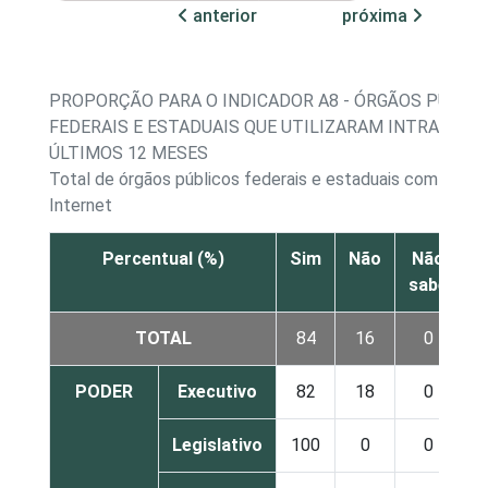
anterior
próxima
PROPORÇÃO PARA O INDICADOR A8 - ÓRGÃOS PÚBLI
FEDERAIS E ESTADUAIS QUE UTILIZARAM INTRANET 
ÚLTIMOS 12 MESES
Total de órgãos públicos federais e estaduais com acess
Internet
Percentual (%)
Sim
Não
Não
sabe
r
TOTAL
84
16
0
PODER
Executivo
82
18
0
Legislativo
100
0
0