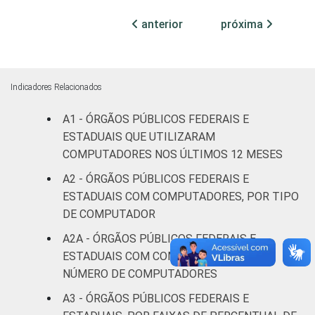
100
-
-
declarado
anterior
próxima
Fonte: CGI.br/NIC.br, Centro Regional de
Estudos para o Desenvolvimento da
Sociedade da Informação (Cetic.br),
Indicadores Relacionados
Pesquisa sobre o uso das tecnologias de
A1 - ÓRGÃOS PÚBLICOS FEDERAIS E
informação e comunicação no setor público
ESTADUAIS QUE UTILIZARAM
brasileiro - TIC Governo Eletrônico 2017
COMPUTADORES NOS ÚLTIMOS 12 MESES
A2 - ÓRGÃOS PÚBLICOS FEDERAIS E
ESTADUAIS COM COMPUTADORES, POR TIPO
DE COMPUTADOR
A2A - ÓRGÃOS PÚBLICOS FEDERAIS E
ESTADUAIS COM COMPUTADOR, POR
NÚMERO DE COMPUTADORES
A3 - ÓRGÃOS PÚBLICOS FEDERAIS E