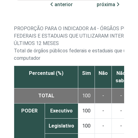
anterior
próxima
PROPORÇÃO PARA O INDICADOR A4 - ÓRGÃOS PÚBLI
FEDERAIS E ESTADUAIS QUE UTILIZARAM INTERNET 
ÚLTIMOS 12 MESES
Total de órgãos públicos federais e estaduais que utiliza
computador
Percentual (%)
Sim
Não
Não
sabe
r
TOTAL
100
-
-
PODER
Executivo
100
-
-
Legislativo
100
-
-