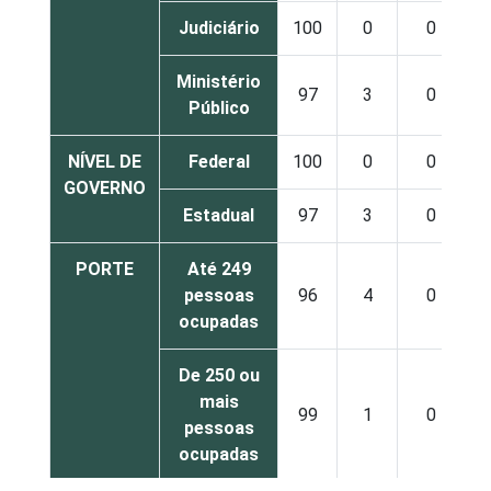
Judiciário
100
0
0
Ministério
97
3
0
Público
NÍVEL DE
Federal
100
0
0
GOVERNO
Estadual
97
3
0
PORTE
Até 249
pessoas
96
4
0
ocupadas
De 250 ou
mais
99
1
0
pessoas
ocupadas