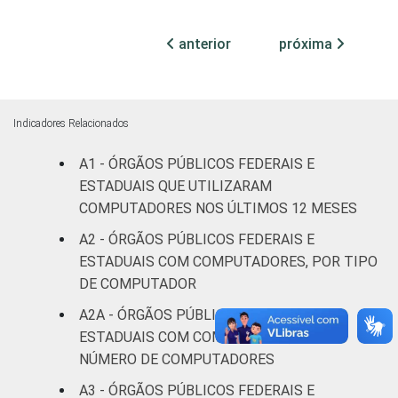
Não
98
2
0
declarado
anterior
próxima
Fonte: CGI.br/NIC.br, Centro Regional de
Estudos para o Desenvolvimento da
Sociedade da Informação (Cetic.br),
Indicadores Relacionados
Pesquisa sobre o uso das tecnologias de
A1 - ÓRGÃOS PÚBLICOS FEDERAIS E
informação e comunicação no setor público
ESTADUAIS QUE UTILIZARAM
brasileiro - TIC Governo Eletrônico 2017
COMPUTADORES NOS ÚLTIMOS 12 MESES
A2 - ÓRGÃOS PÚBLICOS FEDERAIS E
ESTADUAIS COM COMPUTADORES, POR TIPO
DE COMPUTADOR
A2A - ÓRGÃOS PÚBLICOS FEDERAIS E
ESTADUAIS COM COMPUTADOR, POR
NÚMERO DE COMPUTADORES
A3 - ÓRGÃOS PÚBLICOS FEDERAIS E