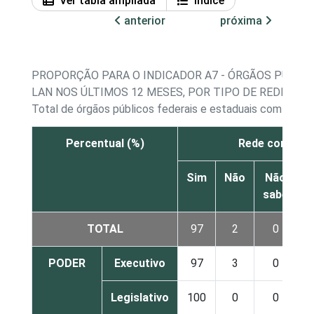
Ver tabla ampliada
Índice
anterior
próxima
PROPORÇÃO PARA O INDICADOR A7 - ÓRGÃOS PÚBLIC
LAN NOS ÚLTIMOS 12 MESES, POR TIPO DE REDE
Total de órgãos públicos federais e estaduais com acess
Percentual (%)
Rede com fio
Sim
Não
Não
sabe
r
TOTAL
97
2
0
PODER
Executivo
97
3
0
Legislativo
100
0
0