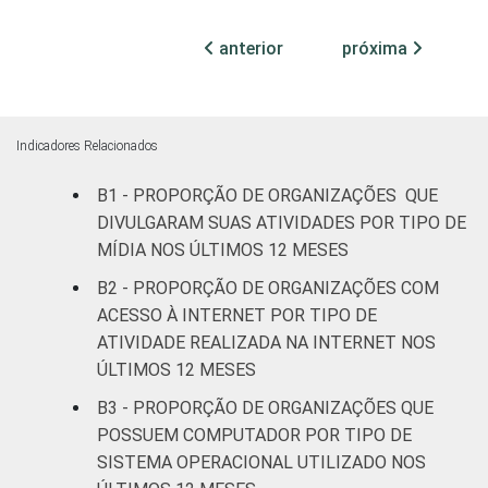
Centro-Oeste
48
anterior
próxima
ATIVIDADES
Associações
FIM
patronais,
59
profissionais e
sindicais
Indicadores Relacionados
Cultura e
B1 - PROPORÇÃO DE ORGANIZAÇÕES QUE
28
recreação
DIVULGARAM SUAS ATIVIDADES POR TIPO DE
MÍDIA NOS ÚLTIMOS 12 MESES
Educação, e
35
B2 - PROPORÇÃO DE ORGANIZAÇÕES COM
Pesquisa
ACESSO À INTERNET POR TIPO DE
ATIVIDADE REALIZADA NA INTERNET NOS
Desenvolvimento
ÚLTIMOS 12 MESES
e Defesa de
27
Direitos
B3 - PROPORÇÃO DE ORGANIZAÇÕES QUE
POSSUEM COMPUTADOR POR TIPO DE
Religião
31
SISTEMA OPERACIONAL UTILIZADO NOS