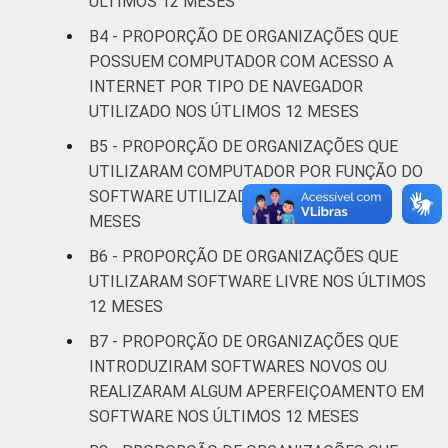
ÚLTIMOS 12 MESES
Saúde e
B4 - PROPORÇÃO DE ORGANIZAÇÕES QUE
assistência
44
POSSUEM COMPUTADOR COM ACESSO A
social
INTERNET POR TIPO DE NAVEGADOR
UTILIZADO NOS ÚTLIMOS 12 MESES
Outros
41
B5 - PROPORÇÃO DE ORGANIZAÇÕES QUE
* Base: 2181 organizações sem fins
UTILIZARAM COMPUTADOR POR FUNÇÃO DO
lucrativos que declararam utilizar celulares
SOFTWARE UTILIZADO NOS ÚLTIMOS 12
corporativos. Respostas estimuladas. Cada
MESES
item apresentado se refere apenas aos
B6 - PROPORÇÃO DE ORGANIZAÇÕES QUE
resultados da alternativa "sim". Dados
UTILIZARAM SOFTWARE LIVRE NOS ÚLTIMOS
coletados entre outubro de 2013 e abril de
12 MESES
2014.
Fonte: NIC.br - out 2013 / abr 2014
B7 - PROPORÇÃO DE ORGANIZAÇÕES QUE
INTRODUZIRAM SOFTWARES NOVOS OU
REALIZARAM ALGUM APERFEIÇOAMENTO EM
SOFTWARE NOS ÚLTIMOS 12 MESES