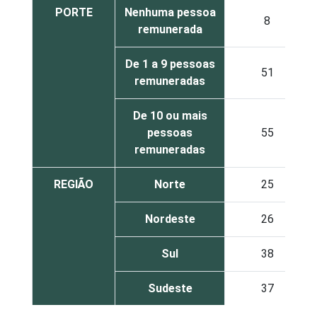
PORTE
Nenhuma pessoa
8
remunerada
De 1 a 9 pessoas
51
remuneradas
De 10 ou mais
pessoas
55
remuneradas
REGIÃO
Norte
25
Nordeste
26
Sul
38
Sudeste
37