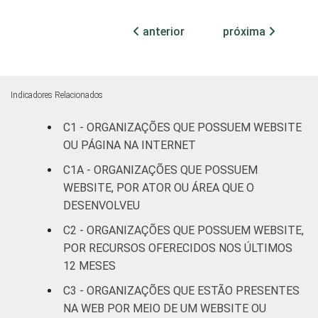
FIM
patronais,
27
73
profissionais e
anterior
próxima
sindicais
Cultura e
32
68
recreação
Indicadores Relacionados
C1 - ORGANIZAÇÕES QUE POSSUEM WEBSITE
Educação e
38
62
OU PÁGINA NA INTERNET
pesquisa
C1A - ORGANIZAÇÕES QUE POSSUEM
Desenvolvimento
WEBSITE, POR ATOR OU ÁREA QUE O
e defesa de
41
58
DESENVOLVEU
direitos
C2 - ORGANIZAÇÕES QUE POSSUEM WEBSITE,
POR RECURSOS OFERECIDOS NOS ÚLTIMOS
Religião
29
70
12 MESES
Saúde e
C3 - ORGANIZAÇÕES QUE ESTÃO PRESENTES
assistência
42
57
NA WEB POR MEIO DE UM WEBSITE OU
social