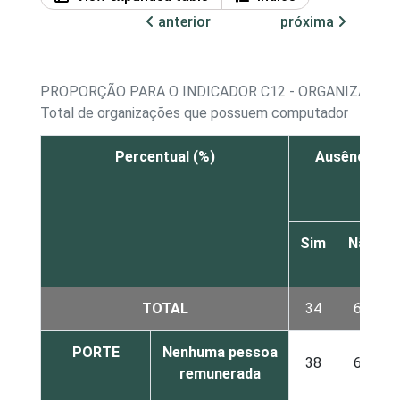
anterior
próxima
PROPORÇÃO PARA O INDICADOR C12 - ORGANIZAÇÕE
Total de organizações que possuem computador
Percentual (%)
Ausência de
Sim
Não
TOTAL
34
66
PORTE
Nenhuma pessoa
38
61
remunerada