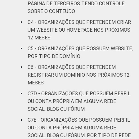
PÁGINA DE TERCEIROS TENDO CONTROLE
SOBRE O CONTEÚDO
Outros
32
68
C4 - ORGANIZAÇÕES QUE PRETENDEM CRIAR
UM WEBSITE OU HOMEPAGE NOS PRÓXIMOS
Fonte: CGI.br/NIC.br, Centro Regional de
12 MESES
Estudos para o Desenvolvimento da
Sociedade da Informação (Cetic.br),
C5 - ORGANIZAÇÕES QUE POSSUEM WEBSITE,
Pesquisa sobre o uso das Tecnologias de
POR TIPO DE DOMÍNIO
Informação e Comunicação nas organizações
C6 - ORGANIZAÇÕES QUE PRETENDEM
sem fins lucrativos brasileiras - TIC
REGISTRAR UM DOMÍNIO NOS PRÓXIMOS 12
Organizações Sem Fins Lucrativos 2016
MESES
C7D - ORGANIZAÇÕES QUE POSSUEM PERFIL
OU CONTA PRÓPRIA EM ALGUMA REDE
SOCIAL, BLOG OU FÓRUM
C7E - ORGANIZAÇÕES QUE POSSUEM PERFIL
OU CONTA PRÓPRIA EM ALGUMA REDE
SOCIAL, BLOG OU FÓRUM, POR TIPO DE REDE