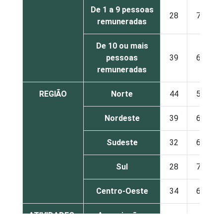
De 1 a 9 pessoas
28
71
remuneradas
De 10 ou mais
pessoas
39
61
remuneradas
REGIÃO
Norte
44
54
Nordeste
39
60
Sudeste
32
67
Sul
28
71
Centro-Oeste
34
66
ATIVIDADES-
Associações