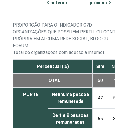
anterior
próxima
PROPORÇÃO PARA O INDICADOR C7D -
ORGANIZAÇÕES QUE POSSUEM PERFIL OU CONTA
PRÓPRIA EM ALGUMA REDE SOCIAL, BLOG OU
FÓRUM
Total de organizações com acesso à Internet
Percentual (%)
Sim
Não
TOTAL
60
40
PORTE
Nenhuma pessoa
47
53
remunerada
De 1 a 9 pessoas
65
35
remuneradas