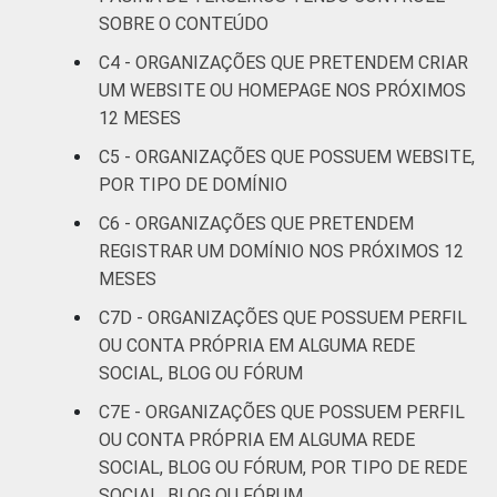
SOBRE O CONTEÚDO
Fonte: CGI.br/NIC.br, Centro Regional de
C4 - ORGANIZAÇÕES QUE PRETENDEM CRIAR
Estudos para o Desenvolvimento da
UM WEBSITE OU HOMEPAGE NOS PRÓXIMOS
Sociedade da Informação (Cetic.br),
12 MESES
Pesquisa sobre o uso das Tecnologias de
Informação e Comunicação nas organizações
C5 - ORGANIZAÇÕES QUE POSSUEM WEBSITE,
sem fins lucrativos brasileiras - TIC
POR TIPO DE DOMÍNIO
Organizações Sem Fins Lucrativos 2016
C6 - ORGANIZAÇÕES QUE PRETENDEM
REGISTRAR UM DOMÍNIO NOS PRÓXIMOS 12
MESES
C7D - ORGANIZAÇÕES QUE POSSUEM PERFIL
OU CONTA PRÓPRIA EM ALGUMA REDE
SOCIAL, BLOG OU FÓRUM
C7E - ORGANIZAÇÕES QUE POSSUEM PERFIL
OU CONTA PRÓPRIA EM ALGUMA REDE
SOCIAL, BLOG OU FÓRUM, POR TIPO DE REDE
SOCIAL, BLOG OU FÓRUM