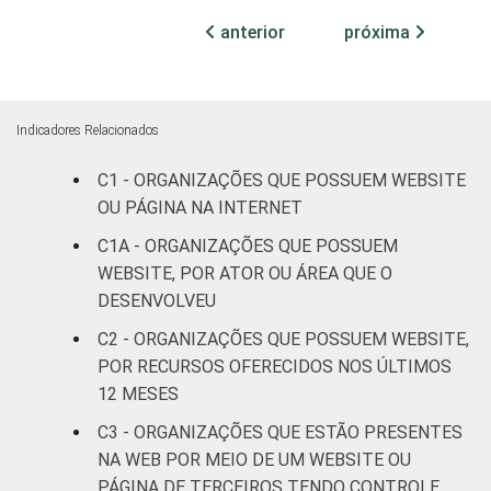
anterior
próxima
Cultura e
74
26
recreação
Educação e
Indicadores Relacionados
71
29
pesquisa
C1 - ORGANIZAÇÕES QUE POSSUEM WEBSITE
OU PÁGINA NA INTERNET
Desenvolvimento
e defesa de
55
45
C1A - ORGANIZAÇÕES QUE POSSUEM
direitos
WEBSITE, POR ATOR OU ÁREA QUE O
DESENVOLVEU
Religião
66
34
C2 - ORGANIZAÇÕES QUE POSSUEM WEBSITE,
POR RECURSOS OFERECIDOS NOS ÚLTIMOS
Saúde e
12 MESES
assistência
71
29
social
C3 - ORGANIZAÇÕES QUE ESTÃO PRESENTES
NA WEB POR MEIO DE UM WEBSITE OU
Outros
52
48
PÁGINA DE TERCEIROS TENDO CONTROLE