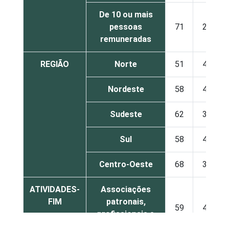
De 10 ou mais
pessoas
71
29
remuneradas
REGIÃO
Norte
51
49
Nordeste
58
42
Sudeste
62
38
Sul
58
42
Centro-Oeste
68
32
ATIVIDADES-
Associações
FIM
patronais,
59
41
profissionais e
sindicais