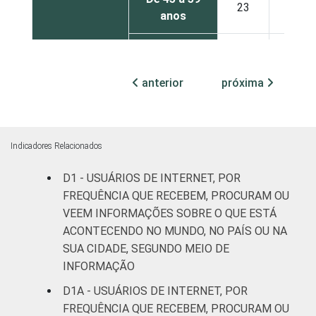
23
33
anos
60 anos ou
21
31
mais
anterior
próxima
REGIÃO
Norte
21
19
Nordeste
17
29
Indicadores Relacionados
Sudeste
20
27
D1 - USUÁRIOS DE INTERNET, POR
FREQUÊNCIA QUE RECEBEM, PROCURAM OU
Sul
12
28
VEEM INFORMAÇÕES SOBRE O QUE ESTÁ
ACONTECENDO NO MUNDO, NO PAÍS OU NA
Centro-
SUA CIDADE, SEGUNDO MEIO DE
17
22
Oeste
INFORMAÇÃO
D1A - USUÁRIOS DE INTERNET, POR
CLASSE
A
22
37
SOCIAL
FREQUÊNCIA QUE RECEBEM, PROCURAM OU