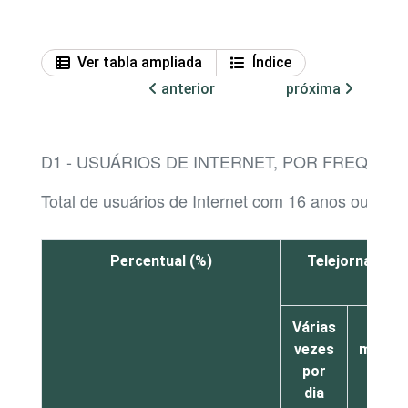
Ver tabla ampliada
Índice
anterior
próxima
D1 - USUÁRIOS DE INTERNET, POR FREQUÊ
Total de usuários de Internet com 16 anos ou mais
Percentual (%)
Telejornais, c
Várias
Pelo
vezes
menos
por
uma
dia
vez