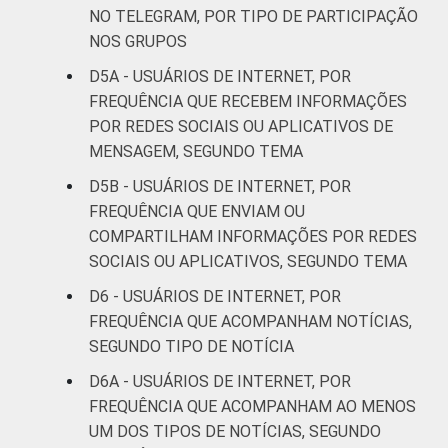
Ensino
NO TELEGRAM, POR TIPO DE PARTICIPAÇÃO
18
31
Superior
NOS GRUPOS
D5A - USUÁRIOS DE INTERNET, POR
COR OU RAÇA
Branca
17
27
FREQUÊNCIA QUE RECEBEM INFORMAÇÕES
POR REDES SOCIAIS OU APLICATIVOS DE
Preta
16
26
MENSAGEM, SEGUNDO TEMA
Parda
20
26
D5B - USUÁRIOS DE INTERNET, POR
FREQUÊNCIA QUE ENVIAM OU
Amarela
19
40
COMPARTILHAM INFORMAÇÕES POR REDES
SOCIAIS OU APLICATIVOS, SEGUNDO TEMA
Indígena
11
23
D6 - USUÁRIOS DE INTERNET, POR
FREQUÊNCIA QUE ACOMPANHAM NOTÍCIAS,
Não sei
4
35
SEGUNDO TIPO DE NOTÍCIA
DISPOSITIVOS
Apenas
D6A - USUÁRIOS DE INTERNET, POR
29
38
computador
FREQUÊNCIA QUE ACOMPANHAM AO MENOS
UM DOS TIPOS DE NOTÍCIAS, SEGUNDO
Apenas