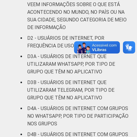
VEEM INFORMAÇÕES SOBRE O QUE ESTÁ
C
17
27
ACONTECENDO NO MUNDO, NO PAÍS OU NA
DE
18
17
SUA CIDADE, SEGUNDO CATEGORIA DE MEIO
DE INFORMAÇÃO
ÁREA
Urbana
18
28
D2 - USUÁRIOS DE INTERNET, POR
FREQUÊNCIA DE USO DE REDES SOCIAIS
Rural
16
17
D3A - USUÁRIOS DE INTERNET QUE
UTILIZARAM WHATSAPP, POR TIPO DE
GRAU DE
Anos iniciais
INSTRUÇÃO
GRUPO QUE TÊM NO APLICATIVO
do Ensino
19
29
Fundamental
D3B - USUÁRIOS DE INTERNET QUE
UTILIZARAM TELEGRAM, POR TIPO DE
Anos finais
GRUPO QUE TÊM NO APLICATIVO
do Ensino
22
17
D4A - USUÁRIOS DE INTERNET COM GRUPOS
Fundamental
NO WHATSAPP, POR TIPO DE PARTICIPAÇÃO
NOS GRUPOS
Ensino Médio
17
26
D4B - USUÁRIOS DE INTERNET COM GRUPOS