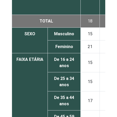
por
dia
TOTAL
18
27
SEXO
Masculino
15
27
Feminino
21
26
FAIXA ETÁRIA
De 16 a 24
15
17
anos
De 25 a 34
15
22
anos
De 35 a 44
17
30
anos
De 45 a 59