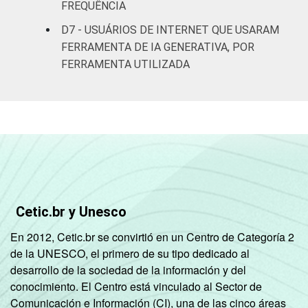
FREQUÊNCIA
telefone
18
23
D7 - USUÁRIOS DE INTERNET QUE USARAM
celular
FERRAMENTA DE IA GENERATIVA, POR
FERRAMENTA UTILIZADA
Ambos
18
29
Outras
10
12
combinações
Fonte: Núcleo de Informação e Coordenação
do Ponto BR (2026). Painel TIC 2025:
pesquisa online com usuários de Internet no
Brasil: integridade da informação [Tabelas].
Cetic.br y Unesco
En 2012, Cetic.br se convirtió en un Centro de Categoría 2
de la UNESCO, el primero de su tipo dedicado al
desarrollo de la sociedad de la información y del
conocimiento. El Centro está vinculado al Sector de
Comunicación e Información (CI), una de las cinco áreas