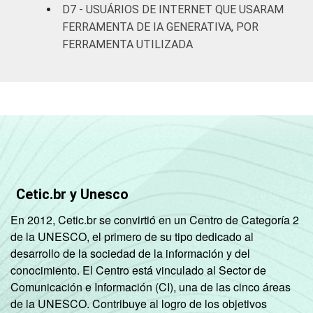
D7 - USUÁRIOS DE INTERNET QUE USARAM
FERRAMENTA DE IA GENERATIVA, POR
Ambos
43
31
FERRAMENTA UTILIZADA
Outras
26
1
combinações
Fonte: Núcleo de Informação e Coordenação
do Ponto BR (2026). Painel TIC 2025:
pesquisa online com usuários de Internet no
Brasil: integridade da informação [Tabelas].
Cetic.br y Unesco
En 2012, Cetic.br se convirtió en un Centro de Categoría 2
de la UNESCO, el primero de su tipo dedicado al
desarrollo de la sociedad de la información y del
conocimiento. El Centro está vinculado al Sector de
Comunicación e Información (CI), una de las cinco áreas
de la UNESCO. Contribuye al logro de los objetivos