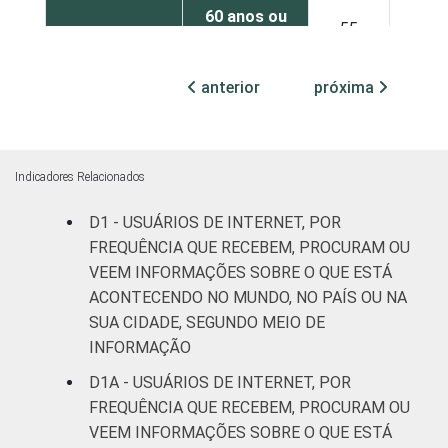
60 anos ou
55
36
mais
anterior
próxima
REGIÃO
Norte
48
23
Nordeste
33
23
Indicadores Relacionados
Sudeste
48
29
D1 - USUÁRIOS DE INTERNET, POR
Sul
32
44
FREQUÊNCIA QUE RECEBEM, PROCURAM OU
VEEM INFORMAÇÕES SOBRE O QUE ESTÁ
Centro-
ACONTECENDO NO MUNDO, NO PAÍS OU NA
35
18
Oeste
SUA CIDADE, SEGUNDO MEIO DE
INFORMAÇÃO
CLASSE
A
55
37
SOCIAL
D1A - USUÁRIOS DE INTERNET, POR
FREQUÊNCIA QUE RECEBEM, PROCURAM OU
C
34
25
VEEM INFORMAÇÕES SOBRE O QUE ESTÁ