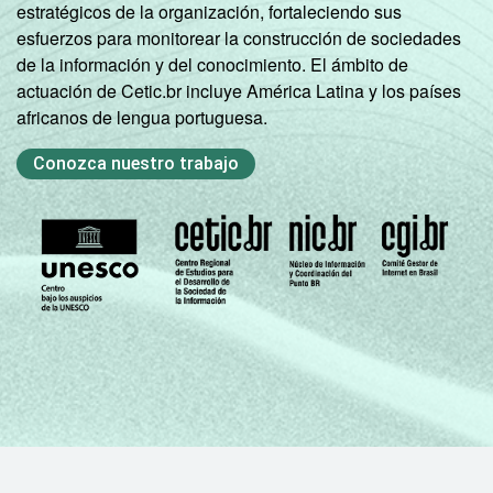
estratégicos de la organización, fortaleciendo sus
esfuerzos para monitorear la construcción de sociedades
de la información y del conocimiento. El ámbito de
actuación de Cetic.br incluye América Latina y los países
africanos de lengua portuguesa.
Conozca nuestro trabajo