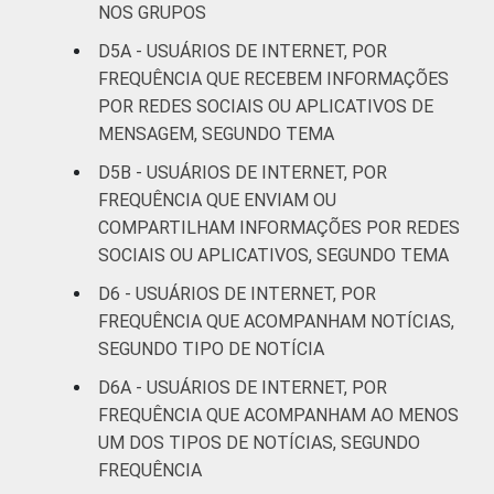
Preta
44
13
NOS GRUPOS
D5A - USUÁRIOS DE INTERNET, POR
Parda
45
10
FREQUÊNCIA QUE RECEBEM INFORMAÇÕES
POR REDES SOCIAIS OU APLICATIVOS DE
Amarela
44
6
MENSAGEM, SEGUNDO TEMA
Indígena
21
7
D5B - USUÁRIOS DE INTERNET, POR
FREQUÊNCIA QUE ENVIAM OU
Não sei
55
18
COMPARTILHAM INFORMAÇÕES POR REDES
SOCIAIS OU APLICATIVOS, SEGUNDO TEMA
DISPOSITIVOS
Apenas
18
17
D6 - USUÁRIOS DE INTERNET, POR
computador
FREQUÊNCIA QUE ACOMPANHAM NOTÍCIAS,
SEGUNDO TIPO DE NOTÍCIA
Apenas
telefone
36
10
D6A - USUÁRIOS DE INTERNET, POR
celular
FREQUÊNCIA QUE ACOMPANHAM AO MENOS
UM DOS TIPOS DE NOTÍCIAS, SEGUNDO
Ambos
54
8
FREQUÊNCIA