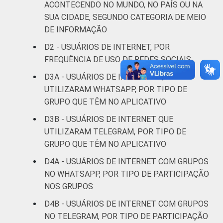
ACONTECENDO NO MUNDO, NO PAÍS OU NA
SUA CIDADE, SEGUNDO CATEGORIA DE MEIO
Rural
41
11
DE INFORMAÇÃO
GRAU DE
Anos iniciais
D2 - USUÁRIOS DE INTERNET, POR
INSTRUÇÃO
do Ensino
24
11
FREQUÊNCIA DE USO DE REDES SOCIAIS
Fundamental
D3A - USUÁRIOS DE INTERNET QUE
UTILIZARAM WHATSAPP, POR TIPO DE
Anos finais
GRUPO QUE TÊM NO APLICATIVO
do Ensino
46
10
Fundamental
D3B - USUÁRIOS DE INTERNET QUE
UTILIZARAM TELEGRAM, POR TIPO DE
Ensino Médio
42
11
GRUPO QUE TÊM NO APLICATIVO
D4A - USUÁRIOS DE INTERNET COM GRUPOS
Ensino
58
7
NO WHATSAPP, POR TIPO DE PARTICIPAÇÃO
Superior
NOS GRUPOS
COR OU RAÇA
Branca
50
7
D4B - USUÁRIOS DE INTERNET COM GRUPOS
NO TELEGRAM, POR TIPO DE PARTICIPAÇÃO