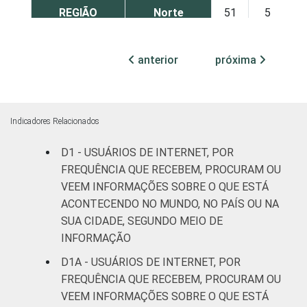
REGIÃO
Norte
51
5
Nordeste
45
13
anterior
próxima
Sudeste
44
9
Sul
49
6
Indicadores Relacionados
Centro-
D1 - USUÁRIOS DE INTERNET, POR
55
11
Oeste
FREQUÊNCIA QUE RECEBEM, PROCURAM OU
VEEM INFORMAÇÕES SOBRE O QUE ESTÁ
CLASSE
A
52
10
ACONTECENDO NO MUNDO, NO PAÍS OU NA
SOCIAL
SUA CIDADE, SEGUNDO MEIO DE
C
47
7
INFORMAÇÃO
D1A - USUÁRIOS DE INTERNET, POR
DE
42
13
FREQUÊNCIA QUE RECEBEM, PROCURAM OU
VEEM INFORMAÇÕES SOBRE O QUE ESTÁ
ÁREA
Urbana
47
9