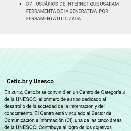
D7 - USUÁRIOS DE INTERNET QUE USARAM
Outras
30
5
FERRAMENTA DE IA GENERATIVA, POR
combinações
FERRAMENTA UTILIZADA
Fonte: Núcleo de Informação e Coordenação
do Ponto BR (2026). Painel TIC 2025:
pesquisa online com usuários de Internet no
Brasil: integridade da informação [Tabelas].
Cetic.br y Unesco
En 2012, Cetic.br se convirtió en un Centro de Categoría 2
de la UNESCO, el primero de su tipo dedicado al
desarrollo de la sociedad de la información y del
conocimiento. El Centro está vinculado al Sector de
Comunicación e Información (CI), una de las cinco áreas
de la UNESCO. Contribuye al logro de los objetivos