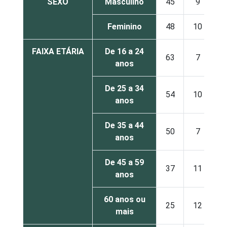
SEXO
Masculino
45
9
Feminino
48
10
FAIXA ETÁRIA
De 16 a 24
63
7
anos
De 25 a 34
54
10
anos
De 35 a 44
50
7
anos
De 45 a 59
37
11
anos
60 anos ou
25
12
mais