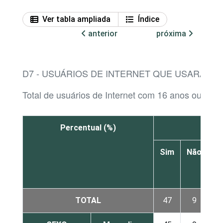
Ver tabla ampliada
Índice
anterior
próxima
D7 - USUÁRIOS DE INTERNET QUE USARAM F
Total de usuários de Internet com 16 anos ou mais
Percentual (%)
Chat
Sim
Não
s
c
TOTAL
47
9