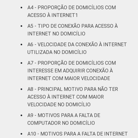
estimuladas.
A4 - PROPORÇÃO DE DOMICÍLIOS COM
2
O critério utilizado para classificação leva
ACESSO À INTERNET1
em consideração a educação do chefe de
família e a posse de uma serie de utensílios
A5 - TIPO DE CONEXÃO PARA ACESSO À
domésticos, relacionando-os a um sistema
INTERNET NO DOMICÍLIO
de pontuação. A soma dos pontos alcançada
A6 - VELOCIDADE DA CONEXÃO À INTERNET
por domicílio é associada a uma Classe
UTILIZADA NO DOMICÍLIO
Sócio-Econômica específica (A, B, C, D, E).
Veja a tabela de
erros estatísticos
A7 - PROPORÇÃO DE DOMICÍLIOS COM
aproximados
para cada variável este
INTERESSE EM ADQUIRIR CONEXÃO À
indicador.
INTERNET COM MAIOR VELOCIDADE
Fonte: NIC.br - set/nov 2008
A8 - PRINCIPAL MOTIVO PARA NÃO TER
ACESSO À INTERNET COM MAIOR
VELOCIDADE NO DOMICÍLIO
A9 - MOTIVOS PARA A FALTA DE
COMPUTADOR NO DOMICÍLIO
A10 - MOTIVOS PARA A FALTA DE INTERNET