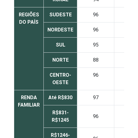
REGIÕES
SUDESTE
96
9
DO PAÍS
NORDESTE
96
7
SUL
95
11
NORTE
88
17
CENTRO-
96
18
OESTE
RENDA
Até R$830
97
3
FAMILIAR
R$831-
96
5
R$1245
R$1246-