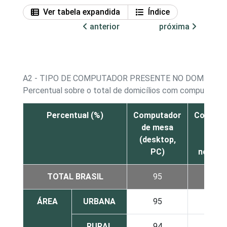
Ver tabela expandida
Índice
anterior
próxima
A2 - TIPO DE COMPUTADOR PRESENTE NO DOMICÍLIO
1
Percentual sobre o total de domicílios com computador
Percentual (%)
Computador
Comput
de mesa
portát
(desktop,
(lapto
PC)
notebo
TOTAL BRASIL
95
10
ÁREA
URBANA
95
10
RURAL
94
9