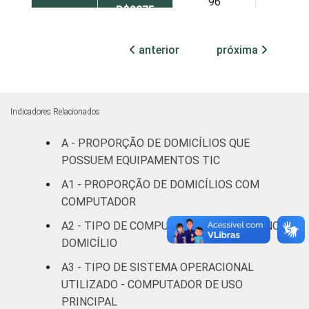
96
7
R$2075
R$2076-
anterior
próxima
93
18
R$4150
R$4151 ou
94
31
mais
Indicadores Relacionados
A - PROPORÇÃO DE DOMICÍLIOS QUE
CLASSE
A
94
32
2
POSSUEM EQUIPAMENTOS TIC
SOCIAL
B
94
15
A1 - PROPORÇÃO DE DOMICÍLIOS COM
COMPUTADOR
C
96
5
A2 - TIPO DE COMPUTADOR PRESENTE NO
DOMICÍLIO
DE
96
3
A3 - TIPO DE SISTEMA OPERACIONAL
1
Base: 4.935 domicílios entrevistados que
UTILIZADO - COMPUTADOR DE USO
possuem computador. Respostas múltiplas e
PRINCIPAL