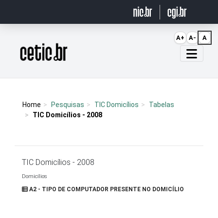
Ir para o conteúdo
A+
A-
A
Página inicial
Home
Pesquisas
TIC Domicílios
Tabelas
TIC Domicílios - 2008
TIC Domicílios - 2008
Domicílios
A2 - TIPO DE COMPUTADOR PRESENTE NO DOMICÍLIO