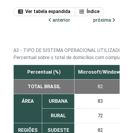
Ver tabela expandida
Índice
anterior
próxima
A3 - TIPO DE SISTEMA OPERACIONAL UTILIZADO - 
1
Percentual sobre o total de domicílios com computador
Percentual (%)
Microsoft/Windows
L
TOTAL BRASIL
82
ÁREA
URBANA
83
RURAL
72
REGIÕES
SUDESTE
82