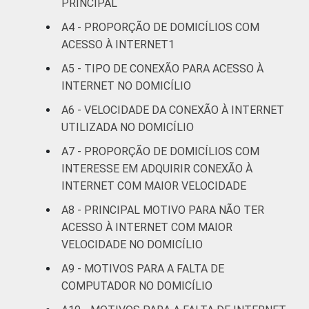
O critério utilizado para classificação leva
PRINCIPAL
em consideração a educação do chefe de
A4 - PROPORÇÃO DE DOMICÍLIOS COM
família e a posse de uma serie de utensílios
ACESSO À INTERNET1
domésticos, relacionando-os a um sistema
de pontuação. A soma dos pontos alcançada
A5 - TIPO DE CONEXÃO PARA ACESSO À
por domicílio é associada a uma Classe
INTERNET NO DOMICÍLIO
Sócio-Econômica específica (A, B, C, D, E).
A6 - VELOCIDADE DA CONEXÃO À INTERNET
Veja a tabela de
erros estatísticos
UTILIZADA NO DOMICÍLIO
aproximados
para cada variável este
indicador.
A7 - PROPORÇÃO DE DOMICÍLIOS COM
Fonte: NIC.br - set/nov 2008
INTERESSE EM ADQUIRIR CONEXÃO À
INTERNET COM MAIOR VELOCIDADE
A8 - PRINCIPAL MOTIVO PARA NÃO TER
ACESSO À INTERNET COM MAIOR
VELOCIDADE NO DOMICÍLIO
A9 - MOTIVOS PARA A FALTA DE
COMPUTADOR NO DOMICÍLIO