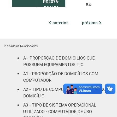
R$2076-
84
R$4150
R$4151 ou
87
anterior
próxima
mais
CLASSE
A
94
3
SOCIAL
Indicadores Relacionados
B
84
A - PROPORÇÃO DE DOMICÍLIOS QUE
POSSUEM EQUIPAMENTOS TIC
C
81
A1 - PROPORÇÃO DE DOMICÍLIOS COM
DE
68
COMPUTADOR
A2 - TIPO DE COMPUTADOR PRESENTE NO
1
Base: 4.935 domicílios entrevistados que
DOMICÍLIO
possuem computador. Respostas
estimuladas.
A3 - TIPO DE SISTEMA OPERACIONAL
2
Não sabe / Não Respondeu.
UTILIZADO - COMPUTADOR DE USO
3