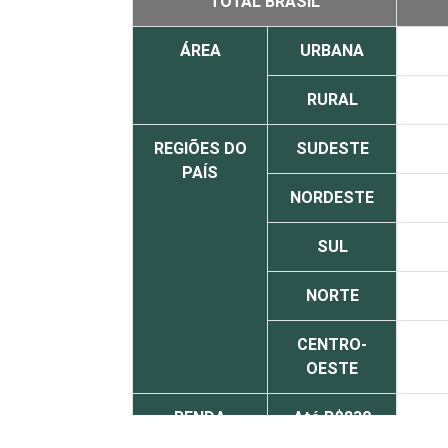
TOTAL BRASIL
ÁREA
URBANA
RURAL
REGIÕES DO
SUDESTE
PAÍS
NORDESTE
SUL
NORTE
CENTRO-
OESTE
RENDA
Até R$830
FAMILIAR