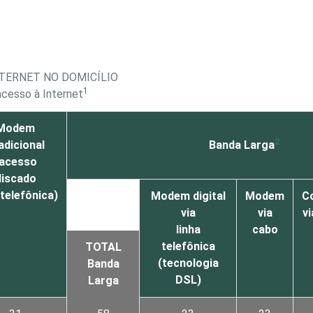
NTERNET NO DOMICÍLIO
1
acesso à Internet
Modem
2
adicional
Banda Larga
(acesso
discado
 telefônica)
Modem digital
Modem
C
via
via
vi
linha
cabo
telefônica
TOTAL
(tecnologia
Banda
DSL)
Larga