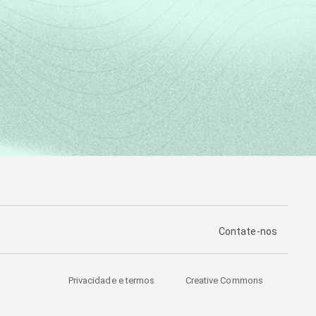
PÁGINA DE CONTA
Contate-nos
Privacidade e termos
Creative Commons