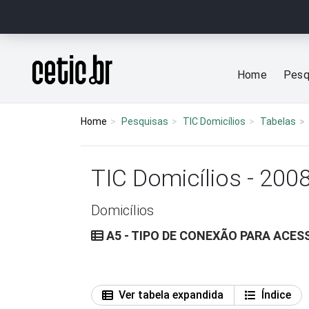
Ir para o conteúdo
Página inicial
Home
Pesq
Home
Pesquisas
TIC Domicílios
Tabelas
TIC Domicílios - 200
Domicílios
A5 - TIPO DE CONEXÃO PARA ACES
Ver tabela expandida
Índice