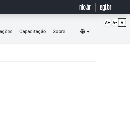
A+
A-
A
Selecionar idioma
cações
Capacitação
Sobre