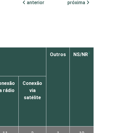
anterior
próxima
3
Outros
NS/NR
onexão
Conexão
a rádio
via
satélite