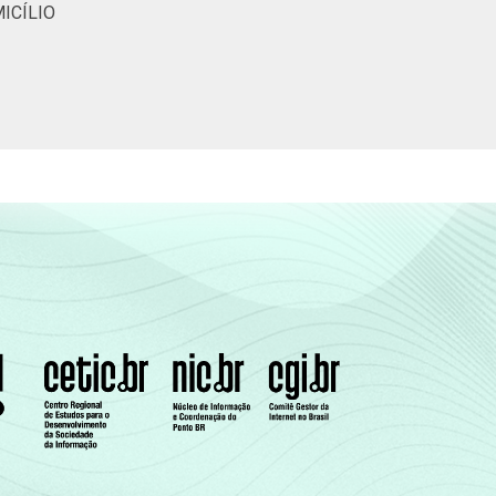
16
-
-
25
ICÍLIO
das.
a linha telefônica (xDSL), modem via cabo,
e de uma serie de utensílios domésticos,
 uma Classe Sócio-Econômica específica (A,