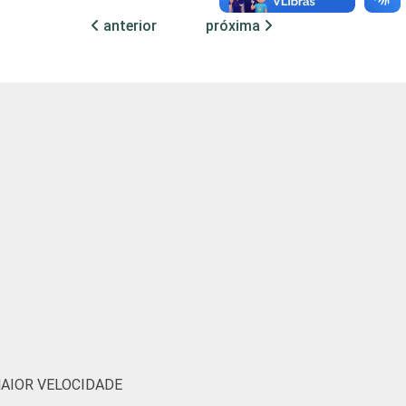
10
1
1
12
anterior
próxima
14
2
1
10
9
2
1
7
6
7
2
5
6
2
3
1
10
3
1
8
12
1
1
14
MAIOR VELOCIDADE