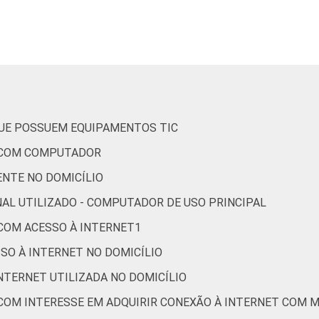
40
48
15
22
29
60
24
21
28
65
28
27
QUE POSSUEM EQUIPAMENTOS TIC
S COM COMPUTADOR
25
69
29
28
ENTE NO DOMICÍLIO
NAL UTILIZADO - COMPUTADOR DE USO PRINCIPAL
27
69
22
40
 COM ACESSO À INTERNET1
SSO À INTERNET NO DOMICÍLIO
31
61
26
23
INTERNET UTILIZADA NO DOMICÍLIO
32
53
19
21
 COM INTERESSE EM ADQUIRIR CONEXÃO À INTERNET COM 