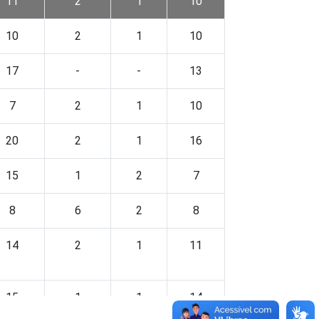
11
2
1
10
10
2
1
10
17
-
-
13
7
2
1
10
20
2
1
16
15
1
2
7
8
6
2
8
14
2
1
11
15
1
1
14