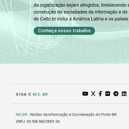
da organização sejam atingidos, fortalecendo 
construção de sociedades da informação e do
do Cetic.br inclui a América Latina e os países
Conheça nosso trabalho
YOUTUBE DO NIC.BR
TWITTER DO NIC
FACEBOOK DO
FLICKR DO
TELEGR
LI
SIGA O
NIC.BR
NIC.BR
- Núcleo de Informação e Coordenação do Ponto BR
CNPJ: 05.506.560/0001-36