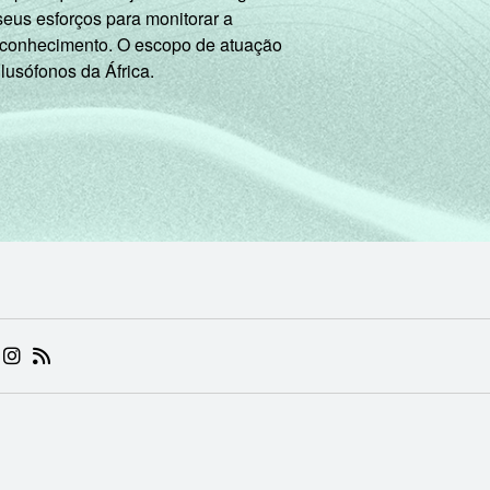
seus esforços para monitorar a
 conhecimento. O escopo de atuação
 lusófonos da África.
 (ABRE EM NOVA ABA)
.BR (ABRE EM NOVA ABA)
 NIC.BR (ABRE EM NOVA ABA)
 NIC.BR (ABRE EM NOVA ABA)
AM DO NIC.BR (ABRE EM NOVA ABA)
NKEDIN DO NIC.BR (ABRE EM NOVA ABA)
INSTAGRAM DO NIC.BR (ABRE EM NOVA ABA)
RSS DO NIC.BR (ABRE EM NOVA ABA)