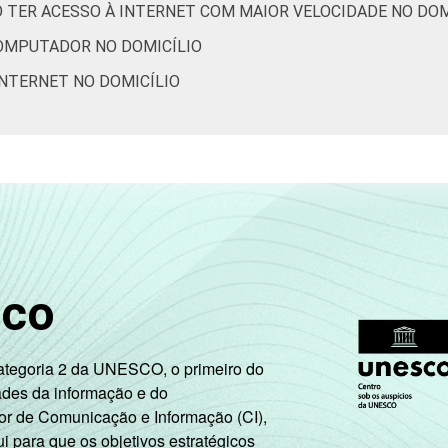
29
46
14
16
O TER ACESSO À INTERNET COM MAIOR VELOCIDADE NO DOM
COMPUTADOR NO DOMICÍLIO
 que possuem acesso à Internet. Respostas múltiplas e estimula
 INTERNET NO DOMICÍLIO
ternet via banda larga reúne as tecnologias de modem digital vi
e.
ão leva em consideração a educação do chefe de família e a poss
ação. A soma dos pontos alcançada por domicílio é associada a
roximados
para cada variável este indicador.
sco
Categoria 2 da UNESCO, o primeiro do
ades da informação e do
or de Comunicação e Informação (CI),
 para que os objetivos estratégicos