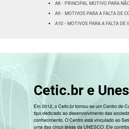
DE
A8 - PRINCIPAL MOTIVO PARA NÃ
A9 - MOTIVOS PARA A FALTA DE 
1
Base: 3.525 domicílios entrevistados
A10 - MOTIVOS PARA A FALTA DE
2
Não sabe / Não Respondeu.
3
O total de domicílios com acesso à In
conexão via rádio e conexão via satélit
4
O critério utilizado para classificaç
relacionando-os a um sistema de pontu
B, C, D, E).
Veja a tabela de
erros estatísticos ap
Fonte: NIC.br - set/nov 2008
Cetic.br e Une
Em 2012, o Cetic.br tornou-se um Centro de 
tipo dedicado ao desenvolvimento das socied
conhecimento. O Centro está vinculado ao Set
uma das cinco áreas da UNESCO. Ele contribui