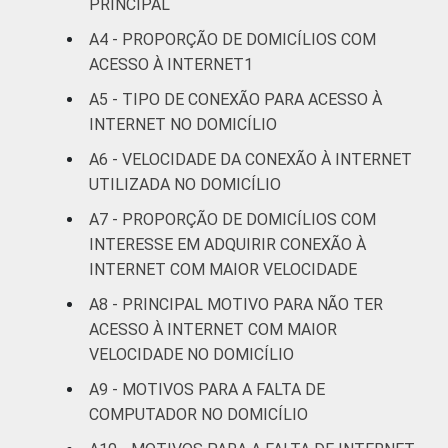
PRINCIPAL
2
Não sabe / Não Respondeu
A4 - PROPORÇÃO DE DOMICÍLIOS COM
3
O critério utilizado para classificação leva
ACESSO À INTERNET1
em consideração a educação do chefe de
família e a posse de uma serie de utensílios
A5 - TIPO DE CONEXÃO PARA ACESSO À
domésticos, relacionando-os a um sistema
INTERNET NO DOMICÍLIO
de pontuação. A soma dos pontos alcançada
A6 - VELOCIDADE DA CONEXÃO À INTERNET
por domicílio é associada a uma Classe
UTILIZADA NO DOMICÍLIO
Sócio-Econômica específica (A, B, C, D, E).
Veja a tabela de
erros estatísticos
A7 - PROPORÇÃO DE DOMICÍLIOS COM
aproximados
para cada variável este
INTERESSE EM ADQUIRIR CONEXÃO À
indicador.
INTERNET COM MAIOR VELOCIDADE
Fonte: NIC.br - set/nov 2008
A8 - PRINCIPAL MOTIVO PARA NÃO TER
ACESSO À INTERNET COM MAIOR
VELOCIDADE NO DOMICÍLIO
A9 - MOTIVOS PARA A FALTA DE
COMPUTADOR NO DOMICÍLIO