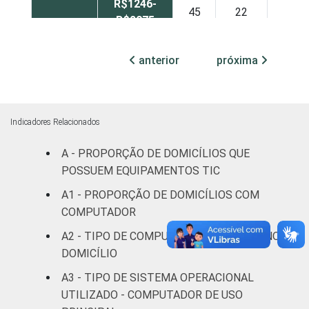
R$1246-
45
22
8
R$2075
R$2076-
anterior
próxima
39
24
8
R$4150
R$4151 ou
31
25
12
mais
Indicadores Relacionados
A - PROPORÇÃO DE DOMICÍLIOS QUE
CLASSE
A
35
17
13
3
POSSUEM EQUIPAMENTOS TIC
SOCIAL
B
43
25
9
A1 - PROPORÇÃO DE DOMICÍLIOS COM
COMPUTADOR
CDE
47
19
5
A2 - TIPO DE COMPUTADOR PRESENTE NO
DOMICÍLIO
1
Base: 3.297 domicílios entrevistados com
acesso à Internet, cujos respondentes
A3 - TIPO DE SISTEMA OPERACIONAL
sabem o tipo de conexão que possuem.
UTILIZADO - COMPUTADOR DE USO
Respostas estimuladas.