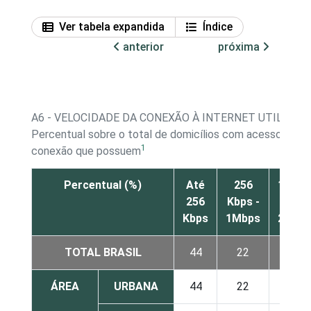
Ver tabela expandida
Índice
anterior
próxima
A6 - VELOCIDADE DA CONEXÃO À INTERNET UTILIZAD
Percentual sobre o total de domicílios com acesso à Int
1
conexão que possuem
Percentual (%)
Até
256
1Mbp
256
Kbps -
-
Kbps
1Mbps
2Mbp
TOTAL BRASIL
44
22
7
ÁREA
URBANA
44
22
8