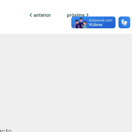
anterior
próxima
6
1
1
1
9
1
0
0
0
0
0
0
11
0
1
0
24
2
0
0
13
3
1
0
7
2
0
0
MAÇÃO