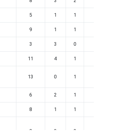
8
3
2
1
5
1
1
0
9
1
1
1
3
3
0
1
11
4
1
0
13
0
1
2
6
2
1
1
8
1
1
0
9
3
2
1