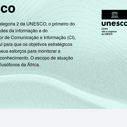
sco
58
29
1
2
4
Categoria 2 da UNESCO, o primeiro do
ades da informação e do
or de Comunicação e Informação (CI),
63
27
0
0
2
 para que os objetivos estratégicos
seus esforços para monitorar a
 conhecimento. O escopo de atuação
21
18
9
20
1
 lusófonos da África.
25
34
3
14
2
35
24
3
9
2
5
24
0
0
0
51
25
2
4
2