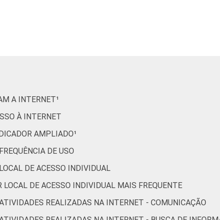
31
27
4
15
3
37
22
5
12
4
63
18
8
2
2
RAM A INTERNET¹
8
15
13
27
2
ESSO À INTERNET
INDICADOR AMPLIADO¹
23
11
5
18
3
 FREQUÊNCIA DE USO
 LOCAL DE ACESSO INDIVIDUAL
20
18
11
13
4
OR LOCAL DE ACESSO INDIVIDUAL MAIS FREQUENTE
R ATIVIDADES REALIZADAS NA INTERNET - COMUNICAÇÃO
27
23
7
17
6
R ATIVIDADES REALIZADAS NA INTERNET - BUSCA DE INFOR