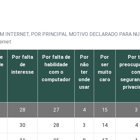
AM INTERNET, POR PRINCIPAL MOTIVO DECLARADO PARA NU
ernet
de
Por falta
Por falta de
Por
Por
Por t
de
de
habilidade
não
ser
preocup
interesse
com o
ter
muito
co
computador
onde
caro
seguran
usar
privaci
28
27
4
15
3
30
28
3
14
4