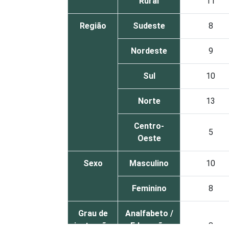
Rural
11
Região
Sudeste
8
Nordeste
9
Sul
10
Norte
13
Centro-
5
Oeste
Sexo
Masculino
10
Feminino
8
Grau de
Analfabeto /
instrução
Educação
8