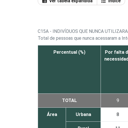
Ver tabela expandida
Índice
C15A - INDIVÍDUOS QUE NUNCA UTILIZAR
Total de pessoas que nunca acessaram a Int
Percentual (%)
Por falta 
necessida
TOTAL
9
Área
Urbana
8