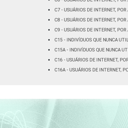
anos
C7 - USUÁRIOS DE INTERNET, POR
De 45 a 59
C8 - USUÁRIOS DE INTERNET, PO
9
anos
C9 - USUÁRIOS DE INTERNET, P
De 60 anos
C15 - INDIVÍDUOS QUE NUNCA UT
8
ou mais
C15A - INDIVÍDUOS QUE NUNCA U
Renda
Até 1 SM
11
C16 - USUÁRIOS DE INTERNET, PO
Familiar
C16A - USUÁRIOS DE INTERNET, 
Mais de 1
8
SM até 2 SM
Mais de 2
10
SM até 3 SM
Mais de 3
6
SM até 5 SM