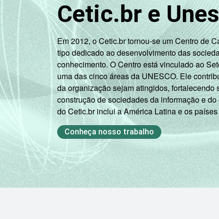
Cetic.br e Une
Mais de 5
SM até 10
2
SM
Em 2012, o Cetic.br tornou-se um Centro de 
tipo dedicado ao desenvolvimento das socied
Mais de 10
conhecimento. O Centro está vinculado ao Set
0
SM
uma das cinco áreas da UNESCO. Ele contribui
da organização sejam atingidos, fortalecendo 
Não tem
construção de sociedades da informação e do
12
renda
do Cetic.br inclui a América Latina e os países
Não sabe
5
Conheça nosso trabalho
Não
10
respondeu
Classe
A
0
social
B
8