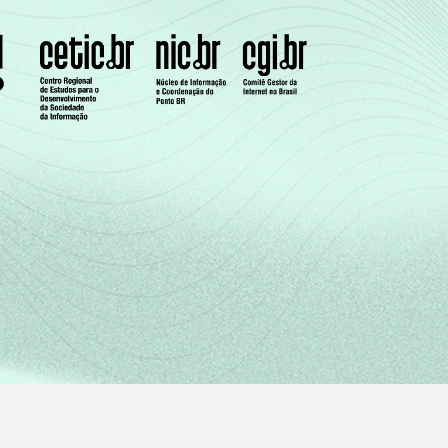
3
0
1
0
5
0
2
0
5
2
1
0
7
1
1
0
6
4
1
1
5
0
0
0
2
2
1
0