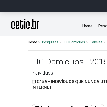
Ir para o conteúdo
Página inicial
Home
Pesq
Home
Pesquisas
TIC Domicílios
Tabelas
TIC Domicílios - 201
Indivíduos
C15A - INDIVÍDUOS QUE NUNCA UT
INTERNET