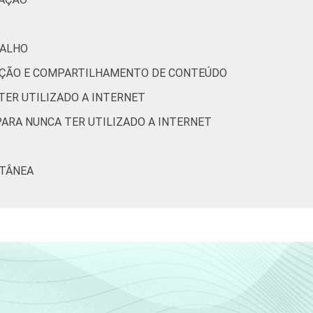
BALHO
6
1
1
1
RIAÇÃO E COMPARTILHAMENTO DE CONTEÚDO
TER UTILIZADO A INTERNET
5
2
1
1
PARA NUNCA TER UTILIZADO A INTERNET
9
2
1
0
LTÂNEA
6
1
1
1
8
1
0
1
2
2
0
0