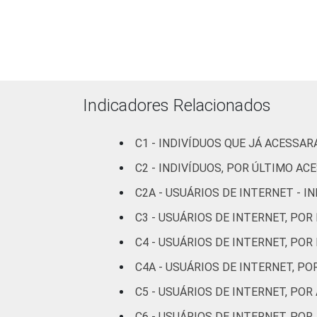
infantil
Fundamental
10
Médio
6
Indicadores Relacionados
Superior
3
C1 - INDIVÍDUOS QUE JÁ ACESSA
Faixa
De 10 a 15
16
etária
C2 - INDIVÍDUOS, POR ÚLTIMO AC
anos
C2A - USUÁRIOS DE INTERNET - 
De 16 a 24
10
C3 - USUÁRIOS DE INTERNET, POR
anos
C4 - USUÁRIOS DE INTERNET, POR
De 25 a 34
15
C4A - USUÁRIOS DE INTERNET, P
anos
C5 - USUÁRIOS DE INTERNET, PO
De 35 a 44
8
C6 - USUÁRIOS DE INTERNET, PO