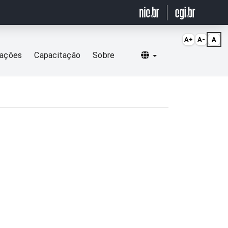
A+
A-
A
Selecionar idioma
cações
Capacitação
Sobre