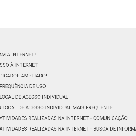
80
15
89
9
90
7
RAM A INTERNET¹
89
7
ESSO À INTERNET
81
15
INDICADOR AMPLIADO¹
 FREQUÊNCIA DE USO
79
14
 LOCAL DE ACESSO INDIVIDUAL
73
20
OR LOCAL DE ACESSO INDIVIDUAL MAIS FREQUENTE
R ATIVIDADES REALIZADAS NA INTERNET - COMUNICAÇÃO
83
13
R ATIVIDADES REALIZADAS NA INTERNET - BUSCA DE INFOR