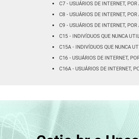
C7 - USUÁRIOS DE INTERNET, POR
Mais de 2 SM até 3
SM
C8 - USUÁRIOS DE INTERNET, PO
C9 - USUÁRIOS DE INTERNET, P
Mais de 3 SM até 5
SM
C15 - INDIVÍDUOS QUE NUNCA UT
C15A - INDIVÍDUOS QUE NUNCA U
Mais de 5 SM até 10
SM
C16 - USUÁRIOS DE INTERNET, PO
C16A - USUÁRIOS DE INTERNET, 
Mais de 10 SM
Não tem renda
Não sabe
Não respondeu
Classe social
A