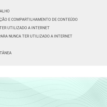
2
0
BALHO
RIAÇÃO E COMPARTILHAMENTO DE CONTEÚDO
1
0
TER UTILIZADO A INTERNET
PARA NUNCA TER UTILIZADO A INTERNET
1
1
LTÂNEA
0
0
10
0
3
1
2
3
0
0