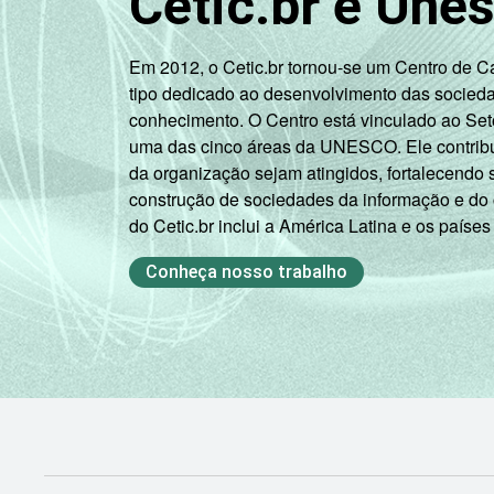
Cetic.br e Une
B
Em 2012, o Cetic.br tornou-se um Centro de 
C
tipo dedicado ao desenvolvimento das socied
conhecimento. O Centro está vinculado ao Set
DE
uma das cinco áreas da UNESCO. Ele contribui
da organização sejam atingidos, fortalecendo 
Condição de
PEA
construção de sociedades da informação e do
atividade
do Cetic.br inclui a América Latina e os países
Não PEA
Conheça nosso trabalho
Fonte: CGI.br/NIC.br, Centro Regional 
Tecnologias de Informação e Comunicaçã