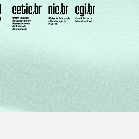
1
0
2
1
6
2
3
1
3
1
(Cetic.br), Pesquisa sobre o Uso das