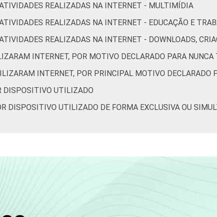
 ATIVIDADES REALIZADAS NA INTERNET - MULTIMÍDIA
89
9
R ATIVIDADES REALIZADAS NA INTERNET - EDUCAÇÃO E TRA
OR ATIVIDADES REALIZADAS NA INTERNET - DOWNLOADS, C
93
6
ILIZARAM INTERNET, POR MOTIVO DECLARADO PARA NUNCA 
TILIZARAM INTERNET, POR PRINCIPAL MOTIVO DECLARADO 
93
5
R DISPOSITIVO UTILIZADO
POR DISPOSITIVO UTILIZADO DE FORMA EXCLUSIVA OU SIMU
98
2
79
11
87
9
89
6
96
3