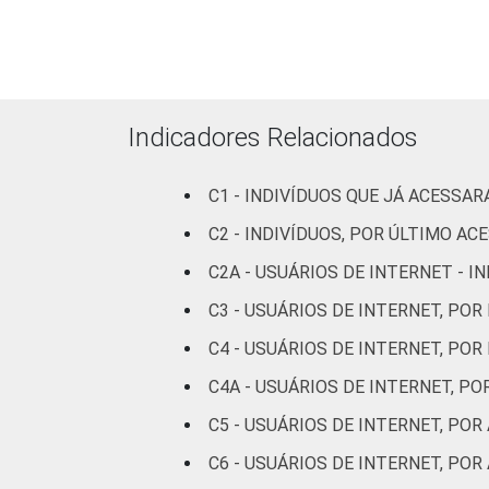
Faixa etária
De 10 a 15 anos
De 16 a 24 anos
Indicadores Relacionados
De 25 a 34 anos
C1 - INDIVÍDUOS QUE JÁ ACESSA
De 35 a 44 anos
C2 - INDIVÍDUOS, POR ÚLTIMO AC
De 45 a 59 anos
C2A - USUÁRIOS DE INTERNET - 
C3 - USUÁRIOS DE INTERNET, POR
De 60 anos ou mais
C4 - USUÁRIOS DE INTERNET, POR
Renda Familiar
Até 1 SM
C4A - USUÁRIOS DE INTERNET, P
C5 - USUÁRIOS DE INTERNET, PO
Mais de 1 SM até 2
SM
C6 - USUÁRIOS DE INTERNET, PO