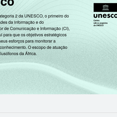
sco
93
5
Categoria 2 da UNESCO, o primeiro do
86
11
ades da informação e do
or de Comunicação e Informação (CI),
72
19
 para que os objetivos estratégicos
seus esforços para monitorar a
88
9
 conhecimento. O escopo de atuação
 lusófonos da África.
81
14
de Estudos para o Desenvolvimento da Sociedade da Informação 
o nos domicílios brasileiros - TIC Domicílios 2016.