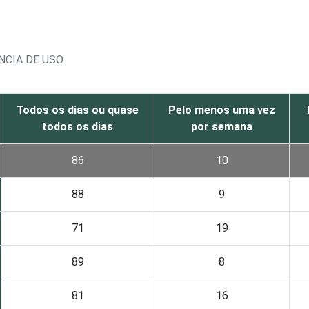
NCIA DE USO
Todos os dias ou quase
Pelo menos uma vez
todos os dias
por semana
86
10
88
9
71
19
89
8
81
16