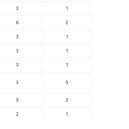
3
1
6
2
3
1
3
1
3
1
3
5
5
2
2
1
1
0