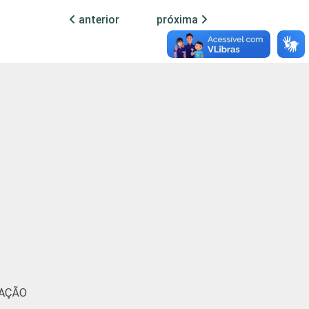
anterior
próxima
4
2
2
0
2
1
3
1
3
1
5
2
6
2
3
1
MAÇÃO