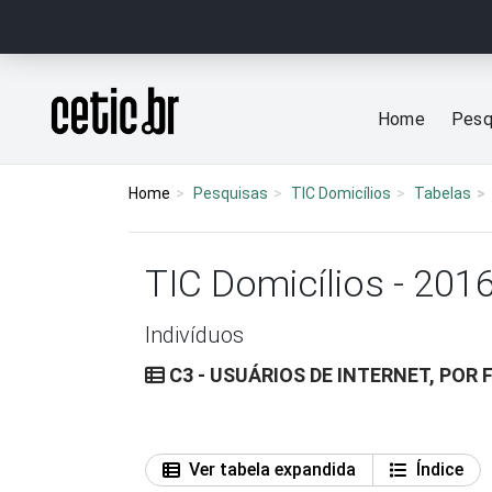
Ir para o conteúdo
Página inicial
Home
Pesq
Home
Pesquisas
TIC Domicílios
Tabelas
TIC Domicílios - 201
Indivíduos
C3 - USUÁRIOS DE INTERNET, POR
Ver tabela expandida
Índice