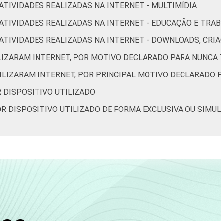
 ATIVIDADES REALIZADAS NA INTERNET - MULTIMÍDIA
32
37
49
R ATIVIDADES REALIZADAS NA INTERNET - EDUCAÇÃO E TRA
OR ATIVIDADES REALIZADAS NA INTERNET - DOWNLOADS, C
55
61
32
ILIZARAM INTERNET, POR MOTIVO DECLARADO PARA NUNCA 
62
67
43
TILIZARAM INTERNET, POR PRINCIPAL MOTIVO DECLARADO 
R DISPOSITIVO UTILIZADO
62
65
51
POR DISPOSITIVO UTILIZADO DE FORMA EXCLUSIVA OU SIMU
69
75
60
62
69
67
75
82
82