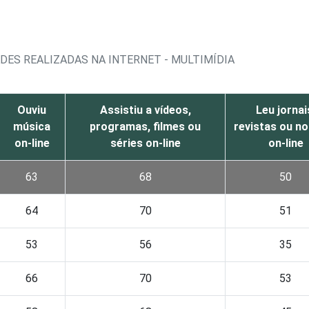
ADES REALIZADAS NA INTERNET - MULTIMÍDIA
Ouviu
Assistiu a vídeos,
Leu jornai
música
programas, filmes ou
revistas ou no
on-line
séries on-line
on-line
63
68
50
64
70
51
53
56
35
66
70
53