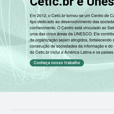
Cetic.br e Une
Não tem renda
38
Em 2012, o Cetic.br tornou-se um Centro de 
Não sabe
27
tipo dedicado ao desenvolvimento das socied
conhecimento. O Centro está vinculado ao Set
Não
uma das cinco áreas da UNESCO. Ele contribui
18
respondeu
da organização sejam atingidos, fortalecendo 
construção de sociedades da informação e do
Classe
A
26
do Cetic.br inclui a América Latina e os países
social
Conheça nosso trabalho
B
26
C
29
DE
24
Condição
PEA
23
de
atividade
Não PEA
37