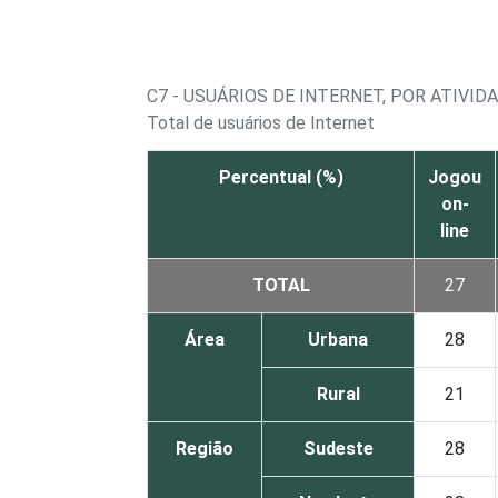
C7 - USUÁRIOS DE INTERNET, POR ATIVID
Total de usuários de Internet
Percentual (%)
Jogou
on-
line
TOTAL
27
Área
Urbana
28
Rural
21
Região
Sudeste
28