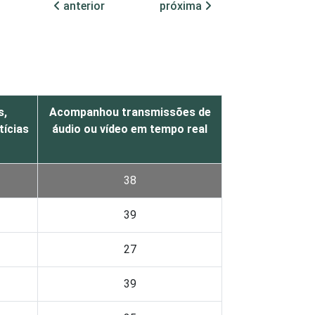
anterior
próxima
s,
Acompanhou transmissões de
tícias
áudio ou vídeo em tempo real
38
39
27
39