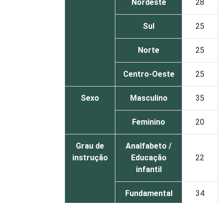
Nordeste
28
Sul
25
Norte
25
Centro-Oeste
25
Sexo
Masculino
35
Feminino
20
Grau de
Analfabeto /
instrução
Educação
22
infantil
Fundamental
34
Médio
26