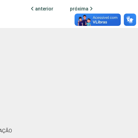
anterior
próxima
49
37
42
40
40
30
MAÇÃO