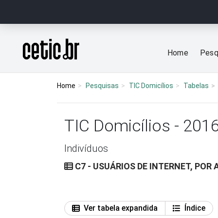
Ir para o conteúdo
Página inicial
Home
Pesq
Home
Pesquisas
TIC Domicílios
Tabelas
TIC Domicílios - 201
Indivíduos
C7 - USUÁRIOS DE INTERNET, POR 
Ver tabela expandida
Índice