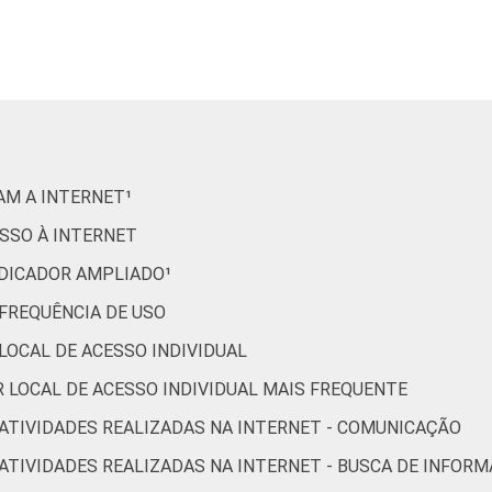
66
76
78
75
82
23
RAM A INTERNET¹
77
80
52
ESSO À INTERNET
INDICADOR AMPLIADO¹
66
72
59
 FREQUÊNCIA DE USO
 LOCAL DE ACESSO INDIVIDUAL
53
65
57
OR LOCAL DE ACESSO INDIVIDUAL MAIS FREQUENTE
R ATIVIDADES REALIZADAS NA INTERNET - COMUNICAÇÃO
46
48
48
R ATIVIDADES REALIZADAS NA INTERNET - BUSCA DE INFOR