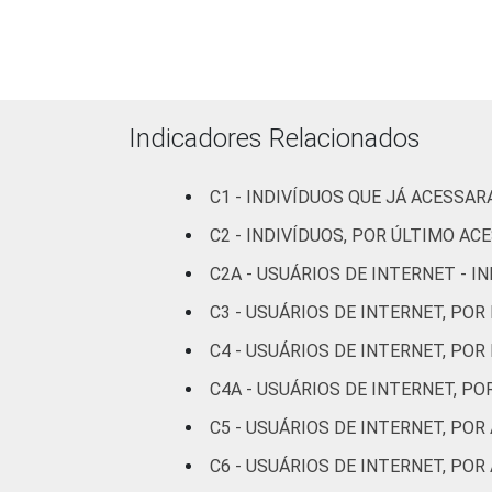
Superior
19
Faixa
De 10 a 15
56
etária
anos
Indicadores Relacionados
De 16 a 24
C1 - INDIVÍDUOS QUE JÁ ACESSA
34
anos
C2 - INDIVÍDUOS, POR ÚLTIMO AC
De 25 a 34
C2A - USUÁRIOS DE INTERNET - 
22
anos
C3 - USUÁRIOS DE INTERNET, POR
De 35 a 44
C4 - USUÁRIOS DE INTERNET, POR
16
anos
C4A - USUÁRIOS DE INTERNET, P
De 45 a 59
C5 - USUÁRIOS DE INTERNET, PO
17
anos
C6 - USUÁRIOS DE INTERNET, PO