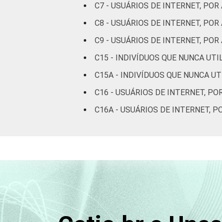
C7 - USUÁRIOS DE INTERNET, POR
De 60 anos ou
11
mais
C8 - USUÁRIOS DE INTERNET, PO
C9 - USUÁRIOS DE INTERNET, P
Renda
Até 1 SM
28
Familiar
C15 - INDIVÍDUOS QUE NUNCA UT
Mais de 1 SM
28
C15A - INDIVÍDUOS QUE NUNCA U
até 2 SM
C16 - USUÁRIOS DE INTERNET, PO
Mais de 2 SM
28
C16A - USUÁRIOS DE INTERNET, 
até 3 SM
Mais de 3 SM
30
até 5 SM
Mais de 5 SM
24
até 10 SM
Mais de 10 SM
20