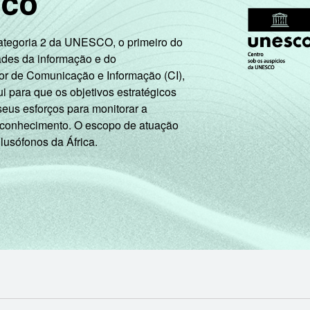
sco
62
68
33
Categoria 2 da UNESCO, o primeiro do
63
71
39
ades da informação e do
or de Comunicação e Informação (CI),
 para que os objetivos estratégicos
55
66
54
seus esforços para monitorar a
 conhecimento. O escopo de atuação
58
73
76
 lusófonos da África.
68
73
64
63
68
46
55
59
29
62
68
57
64
68
32