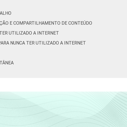
23
BALHO
RIAÇÃO E COMPARTILHAMENTO DE CONTEÚDO
28
TER UTILIZADO A INTERNET
33
PARA NUNCA TER UTILIZADO A INTERNET
37
LTÂNEA
46
50
46