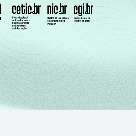
43
36
38
58
45
36
24
40
30