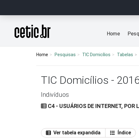
Ir para o conteúdo
Página inicial
Home
Pesq
Home
Pesquisas
TIC Domicílios
Tabelas
TIC Domicílios - 201
Indivíduos
C4 - USUÁRIOS DE INTERNET, POR 
Ver tabela expandida
Índice