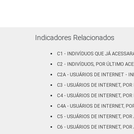
Fundamental
89
Médio
92
Superior
96
Indicadores Relacionados
Faixa
De 10 a 15
87
C1 - INDIVÍDUOS QUE JÁ ACESSA
etária
anos
C2 - INDIVÍDUOS, POR ÚLTIMO AC
De 16 a 24
C2A - USUÁRIOS DE INTERNET - 
90
anos
C3 - USUÁRIOS DE INTERNET, POR
De 25 a 34
C4 - USUÁRIOS DE INTERNET, POR
91
anos
C4A - USUÁRIOS DE INTERNET, P
De 35 a 44
C5 - USUÁRIOS DE INTERNET, PO
95
anos
C6 - USUÁRIOS DE INTERNET, PO