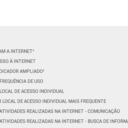
20
16
57
13
11
40
15
60
15
12
72
35
65
22
15
2
32
71
13
14
RAM A INTERNET¹
ESSO À INTERNET
INDICADOR AMPLIADO¹
31
33
73
20
15
 FREQUÊNCIA DE USO
 LOCAL DE ACESSO INDIVIDUAL
55
15
67
20
15
OR LOCAL DE ACESSO INDIVIDUAL MAIS FREQUENTE
R ATIVIDADES REALIZADAS NA INTERNET - COMUNICAÇÃO
56
14
55
14
8
R ATIVIDADES REALIZADAS NA INTERNET - BUSCA DE INFOR