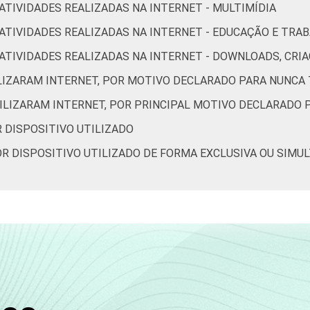
 ATIVIDADES REALIZADAS NA INTERNET - MULTIMÍDIA
50
10
40
11
9
R ATIVIDADES REALIZADAS NA INTERNET - EDUCAÇÃO E TRA
OR ATIVIDADES REALIZADAS NA INTERNET - DOWNLOADS, C
33
8
19
4
9
ILIZARAM INTERNET, POR MOTIVO DECLARADO PARA NUNCA 
TILIZARAM INTERNET, POR PRINCIPAL MOTIVO DECLARADO 
17
19
60
14
15
R DISPOSITIVO UTILIZADO
32
19
60
16
12
POR DISPOSITIVO UTILIZADO DE FORMA EXCLUSIVA OU SIMU
48
16
59
15
12
52
22
66
17
10