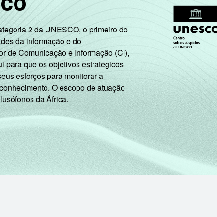
sco
64
26
57
19
16
Categoria 2 da UNESCO, o primeiro do
ades da informação e do
71
25
61
19
11
or de Comunicação e Informação (CI),
 para que os objetivos estratégicos
seus esforços para monitorar a
10
25
66
14
11
 conhecimento. O escopo de atuação
 lusófonos da África.
24
23
60
19
11
51
18
54
13
11
71
29
67
25
19
55
25
61
17
12
36
18
59
14
11