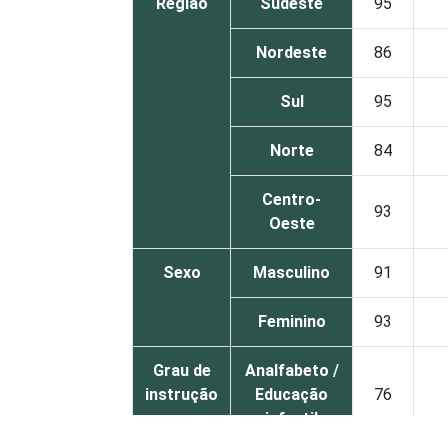
Região
Sudeste
95
Nordeste
86
Sul
95
Norte
84
Centro-
93
Oeste
Sexo
Masculino
91
Feminino
93
Grau de
Analfabeto /
instrução
Educação
76
infantil