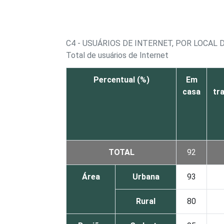
C4 - USUÁRIOS DE INTERNET, POR LOCAL 
Total de usuários de Internet
Percentual (%)
Em
casa
tr
TOTAL
92
Área
Urbana
93
Rural
80