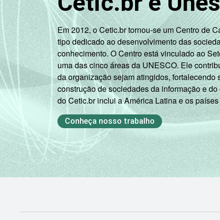
Cetic.br e Une
SM até 10
98
SM
Em 2012, o Cetic.br tornou-se um Centro de 
Mais de 10
tipo dedicado ao desenvolvimento das socied
100
SM
conhecimento. O Centro está vinculado ao Set
uma das cinco áreas da UNESCO. Ele contribui
Não tem
da organização sejam atingidos, fortalecendo 
87
renda
construção de sociedades da informação e do
do Cetic.br inclui a América Latina e os países
Não sabe
89
Conheça nosso trabalho
Não
95
respondeu
Classe
A
100
social
B
97
C
92