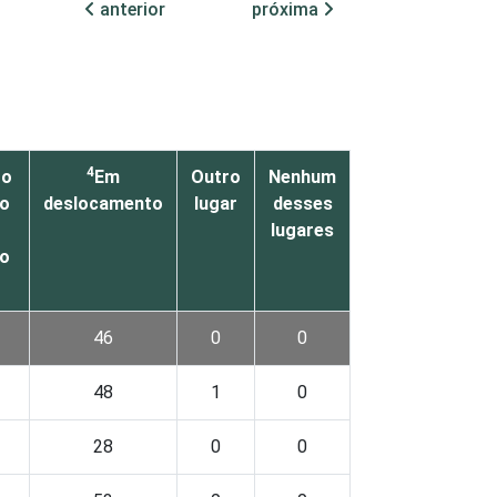
anterior
próxima
4
ro
Em
Outro
Nenhum
co
deslocamento
lugar
desses
lugares
o
o
46
0
0
48
1
0
28
0
0