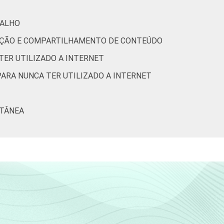
43
1
0
BALHO
RIAÇÃO E COMPARTILHAMENTO DE CONTEÚDO
25
0
0
TER UTILIZADO A INTERNET
PARA NUNCA TER UTILIZADO A INTERNET
27
0
0
40
0
0
LTÂNEA
51
1
0
55
1
0