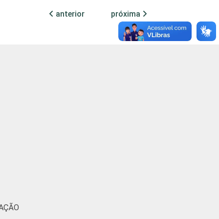
31
0
0
anterior
próxima
49
1
0
64
0
0
30
0
0
51
0
0
53
0
0
51
1
0
MAÇÃO