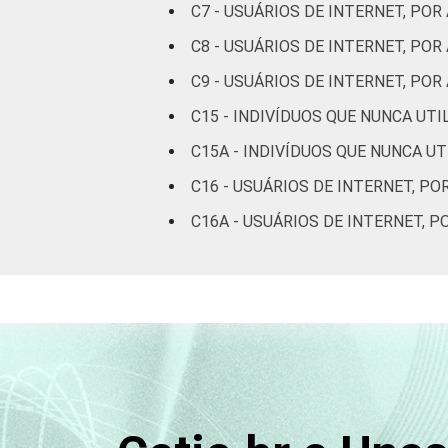
De 45 a 59
C7 - USUÁRIOS DE INTERNET, POR
94
anos
C8 - USUÁRIOS DE INTERNET, PO
C9 - USUÁRIOS DE INTERNET, P
De 60 anos
96
ou mais
C15 - INDIVÍDUOS QUE NUNCA UT
C15A - INDIVÍDUOS QUE NUNCA U
Renda
Até 1 SM
83
Familiar
C16 - USUÁRIOS DE INTERNET, PO
Mais de 1
89
C16A - USUÁRIOS DE INTERNET, 
SM até 2 SM
Mais de 2
94
SM até 3 SM
Mais de 3
97
SM até 5 SM
Mais de 5