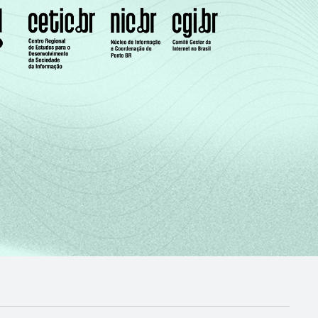
61
1
0
67
1
0
39
0
0
41
0
0
49
1
0
74
1
0
56
1
0
42
0
0