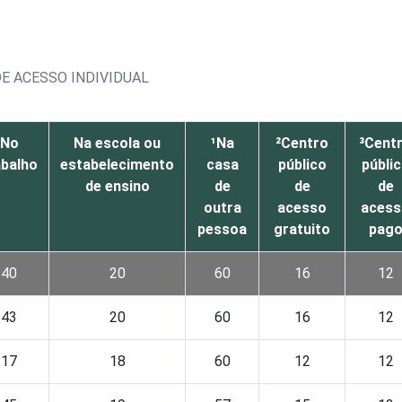
DE ACESSO INDIVIDUAL
No
Na escola ou
¹Na
²Centro
³Cent
abalho
estabelecimento
casa
público
públi
de ensino
de
de
de
outra
acesso
acess
pessoa
gratuito
pag
40
20
60
16
12
43
20
60
16
12
17
18
60
12
12