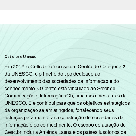
C
66
4
DE
35
6
Condição
PEA
66
4
de
atividade
Não PEA
51
4
Cetic.br e Unesco
Em 2012, o Cetic.br tornou-se um Centro de Categoria 2
Fonte: CGI.br/NIC.br, Centro Regional de
da UNESCO, o primeiro do tipo dedicado ao
Estudos para o Desenvolvimento da
desenvolvimento das sociedades da informação e do
Sociedade da Informação (Cetic.br),
conhecimento. O Centro está vinculado ao Setor de
Pesquisa sobre o Uso das Tecnologias de
Comunicação e Informação (CI), uma das cinco áreas da
Informação e Comunicação nos domicílios
UNESCO. Ele contribui para que os objetivos estratégicos
brasileiros - TIC Domicílios 2016.
da organização sejam atingidos, fortalecendo seus
esforços para monitorar a construção de sociedades da
¹Considera-se 'usuário' aquele que utilizou a
informação e do conhecimento. O escopo de atuação do
Internet há menos de três meses em relação
Cetic.br inclui a América Latina e os países lusófonos da
ao momento da entrevista.