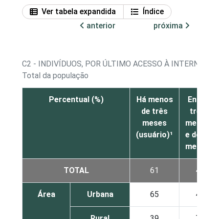
Ver tabela expandida
Índice
anterior
próxima
C2 - INDIVÍDUOS, POR ÚLTIMO ACESSO À INTERNET
Total da população
Percentual (%)
Há menos
Entre
de três
três
meses
meses
(usuário)¹
e doze
meses
TOTAL
61
4
Área
Urbana
65
4
Rural
39
7