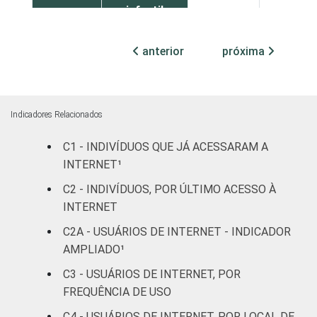
infantil
Fundamental
46
6
anterior
próxima
Médio
82
5
Superior
95
2
Indicadores Relacionados
C1 - INDIVÍDUOS QUE JÁ ACESSARAM A
Faixa
De 10 a 15
76
6
INTERNET¹
etária
anos
C2 - INDIVÍDUOS, POR ÚLTIMO ACESSO À
De 16 a 24
INTERNET
86
4
anos
C2A - USUÁRIOS DE INTERNET - INDICADOR
AMPLIADO¹
De 25 a 34
80
5
anos
C3 - USUÁRIOS DE INTERNET, POR
FREQUÊNCIA DE USO
De 35 a 44
66
6
C4 - USUÁRIOS DE INTERNET, POR LOCAL DE