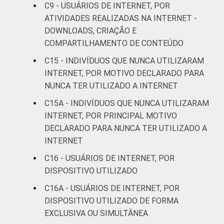
C9 - USUÁRIOS DE INTERNET, POR
Mais de 5
ATIVIDADES REALIZADAS NA INTERNET -
SM até 10
86
1
DOWNLOADS, CRIAÇÃO E
SM
COMPARTILHAMENTO DE CONTEÚDO
Mais de 10
C15 - INDIVÍDUOS QUE NUNCA UTILIZARAM
92
1
SM
INTERNET, POR MOTIVO DECLARADO PARA
NUNCA TER UTILIZADO A INTERNET
Não tem
61
7
C15A - INDIVÍDUOS QUE NUNCA UTILIZARAM
renda
INTERNET, POR PRINCIPAL MOTIVO
DECLARADO PARA NUNCA TER UTILIZADO A
Não sabe
60
3
INTERNET
Não
C16 - USUÁRIOS DE INTERNET, POR
64
5
respondeu
DISPOSITIVO UTILIZADO
C16A - USUÁRIOS DE INTERNET, POR
Classe
A
95
1
DISPOSITIVO UTILIZADO DE FORMA
social
EXCLUSIVA OU SIMULTÂNEA
B
86
2