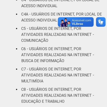
anos
ACESSO INDIVIDUAL
De 45 a 59
C4A - USUÁRIOS DE INTERNET, POR LOCAL DE
46
4
anos
ACESSO INDIVIDUAL MAIS FREQUENTE
C5 - USUÁRIOS DE INTERNET, POR
De 60 anos
19
1
ATIVIDADES REALIZADAS NA INTERNET -
ou mais
COMUNICAÇÃO
Renda
Até 1 SM
44
7
C6 - USUÁRIOS DE INTERNET, POR
Familiar
ATIVIDADES REALIZADAS NA INTERNET -
Mais de 1
BUSCA DE INFORMAÇÃO
54
4
SM até 2 SM
C7 - USUÁRIOS DE INTERNET, POR
ATIVIDADES REALIZADAS NA INTERNET -
Mais de 2
66
4
MULTIMÍDIA
SM até 3 SM
C8 - USUÁRIOS DE INTERNET, POR
Mais de 3
ATIVIDADES REALIZADAS NA INTERNET -
77
3
SM até 5 SM
EDUCAÇÃO E TRABALHO