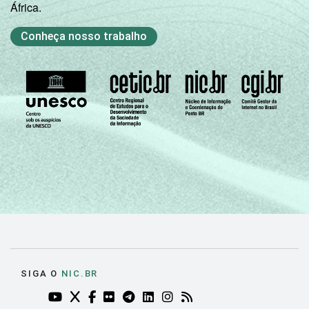
África.
Conheça nosso trabalho
SIGA O
NIC.BR
YOUTUBE DO NIC.BR (ABRE EM NOVA ABA)
TWITTER DO NIC.BR (ABRE EM NOVA ABA)
FACEBOOK DO NIC.BR (ABRE EM NOVA AB
FLICKR DO NIC.BR (ABRE EM NOVA AB
TELEGRAM DO NIC.BR (ABRE EM N
LINKEDIN DO NIC.BR (ABRE EM
INSTAGRAM DO NIC.BR (AB
RSS DO NIC.BR (ABRE 