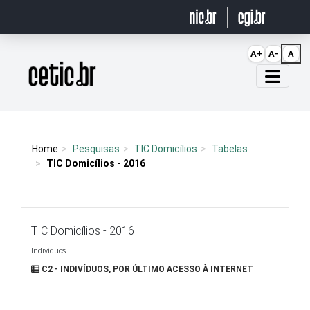
Ir para o conteúdo
A+
A-
A
Página inicial
Home
Pesquisas
TIC Domicílios
Tabelas
TIC Domicílios - 2016
TIC Domicílios - 2016
Indivíduos
C2 - INDIVÍDUOS, POR ÚLTIMO ACESSO À INTERNET