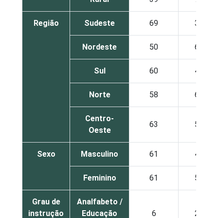
Região
Sudeste
69
3
Nordeste
50
6
Sul
60
4
Norte
58
6
Centro-
63
5
Oeste
Sexo
Masculino
61
4
Feminino
61
5
Grau de
Analfabeto /
instrução
Educação
6
2