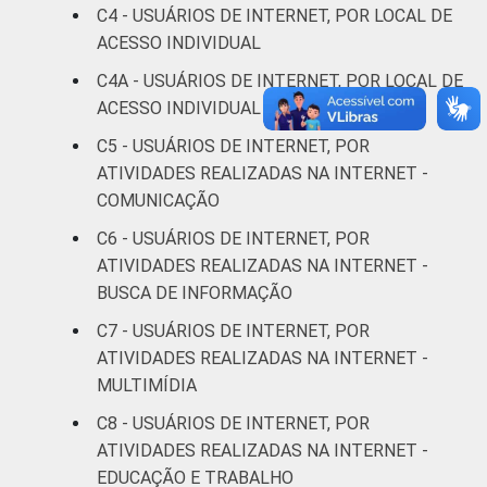
37
10
C4 - USUÁRIOS DE INTERNET, POR LOCAL DE
anos
ACESSO INDIVIDUAL
De 35 a 44
C4A - USUÁRIOS DE INTERNET, POR LOCAL DE
38
12
anos
ACESSO INDIVIDUAL MAIS FREQUENTE
C5 - USUÁRIOS DE INTERNET, POR
De 45 a 59
23
8
ATIVIDADES REALIZADAS NA INTERNET -
anos
COMUNICAÇÃO
De 60 anos
C6 - USUÁRIOS DE INTERNET, POR
10
4
ou mais
ATIVIDADES REALIZADAS NA INTERNET -
BUSCA DE INFORMAÇÃO
Renda
Até 1 SM
42
4
C7 - USUÁRIOS DE INTERNET, POR
Familiar
ATIVIDADES REALIZADAS NA INTERNET -
Mais de 1
40
5
MULTIMÍDIA
SM até 2 SM
C8 - USUÁRIOS DE INTERNET, POR
Mais de 2
ATIVIDADES REALIZADAS NA INTERNET -
38
6
SM até 3 SM
EDUCAÇÃO E TRABALHO