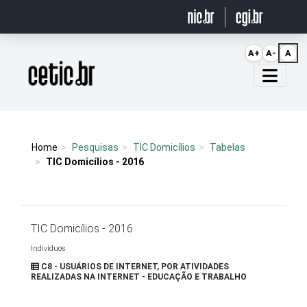
Ir para o conteúdo
A+
A-
A
Página inicial
Home
Pesquisas
TIC Domicílios
Tabelas
TIC Domicílios - 2016
TIC Domicílios - 2016
Indivíduos
C8 - USUÁRIOS DE INTERNET, POR ATIVIDADES
REALIZADAS NA INTERNET - EDUCAÇÃO E TRABALHO