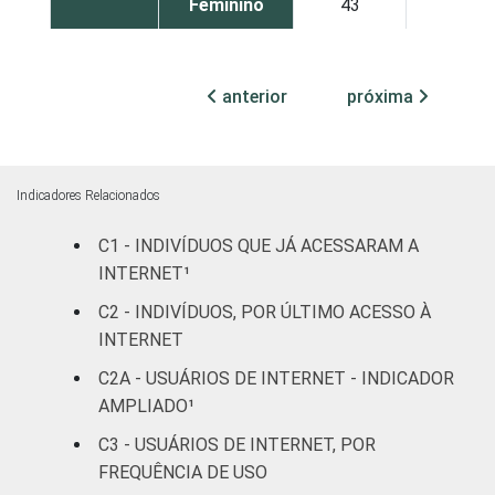
Feminino
43
8
Grau de
Analfabeto /
instrução
Educação
10
0
anterior
próxima
infantil
Fundamental
36
2
Indicadores Relacionados
Médio
39
6
C1 - INDIVÍDUOS QUE JÁ ACESSARAM A
INTERNET¹
Superior
55
22
C2 - INDIVÍDUOS, POR ÚLTIMO ACESSO À
Faixa
De 10 a 15
INTERNET
69
2
etária
anos
C2A - USUÁRIOS DE INTERNET - INDICADOR
AMPLIADO¹
De 16 a 24
52
8
anos
C3 - USUÁRIOS DE INTERNET, POR
FREQUÊNCIA DE USO
De 25 a 34