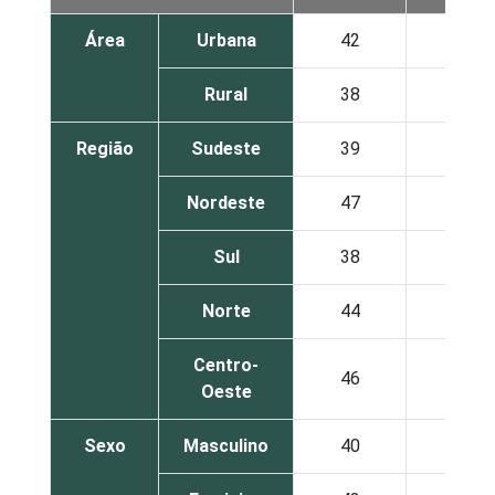
Área
Urbana
42
9
Rural
38
5
Região
Sudeste
39
9
Nordeste
47
7
Sul
38
8
Norte
44
8
Centro-
46
9
Oeste
Sexo
Masculino
40
9