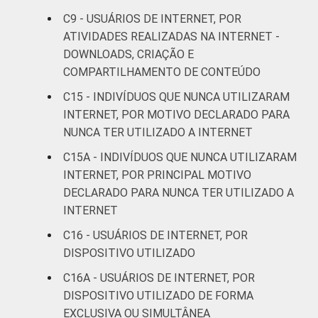
C9 - USUÁRIOS DE INTERNET, POR
Mais de 3
44
14
ATIVIDADES REALIZADAS NA INTERNET -
SM até 5 SM
DOWNLOADS, CRIAÇÃO E
COMPARTILHAMENTO DE CONTEÚDO
Mais de 5
SM até 10
47
15
C15 - INDIVÍDUOS QUE NUNCA UTILIZARAM
SM
INTERNET, POR MOTIVO DECLARADO PARA
NUNCA TER UTILIZADO A INTERNET
Mais de 10
41
21
C15A - INDIVÍDUOS QUE NUNCA UTILIZARAM
SM
INTERNET, POR PRINCIPAL MOTIVO
DECLARADO PARA NUNCA TER UTILIZADO A
Não tem
62
3
INTERNET
renda
C16 - USUÁRIOS DE INTERNET, POR
Não sabe
44
8
DISPOSITIVO UTILIZADO
C16A - USUÁRIOS DE INTERNET, POR
Não
36
6
DISPOSITIVO UTILIZADO DE FORMA
respondeu
EXCLUSIVA OU SIMULTÂNEA