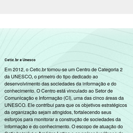
Classe
A
45
17
social
B
45
13
C
42
7
DE
34
3
Cetic.br e Unesco
Condição
PEA
39
10
Em 2012, o Cetic.br tornou-se um Centro de Categoria 2
de
da UNESCO, o primeiro do tipo dedicado ao
atividade
Não PEA
47
3
desenvolvimento das sociedades da informação e do
conhecimento. O Centro está vinculado ao Setor de
Fonte: CGI.br/NIC.br, Centro Regional de
Comunicação e Informação (CI), uma das cinco áreas da
Estudos para o Desenvolvimento da
UNESCO. Ele contribui para que os objetivos estratégicos
Sociedade da Informação (Cetic.br),
da organização sejam atingidos, fortalecendo seus
Pesquisa sobre o Uso das Tecnologias de
esforços para monitorar a construção de sociedades da
Informação e Comunicação nos domicílios
informação e do conhecimento. O escopo de atuação do
brasileiros - TIC Domicílios 2016.