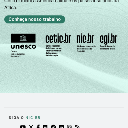
Cetic.br inclui a América Latina e os países lusófonos da
África.
Conheça nosso trabalho
SIGA O
NIC.BR
YOUTUBE DO NIC.BR (ABRE EM NOVA ABA)
TWITTER DO NIC.BR (ABRE EM NOVA ABA)
FACEBOOK DO NIC.BR (ABRE EM NOVA AB
FLICKR DO NIC.BR (ABRE EM NOVA AB
TELEGRAM DO NIC.BR (ABRE EM N
LINKEDIN DO NIC.BR (ABRE EM
INSTAGRAM DO NIC.BR (AB
RSS DO NIC.BR (ABRE 