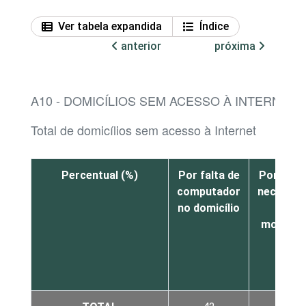
Ver tabela expandida
Índice
anterior
próxima
A10 - DOMICÍLIOS SEM ACESSO À INTERNET,
Total de domicílios sem acesso à Internet
Percentual (%)
Por falta de
Por falta
computador
necessid
no domicílio
dos
morador