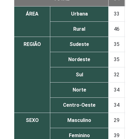
ÁREA
Urbana
33
24
Rural
46
14
REGIÃO
Sudeste
35
24
Nordeste
35
21
Sul
32
24
Norte
34
23
Centro-Oeste
34
20
SEXO
Masculino
29
25
Feminino
39
21