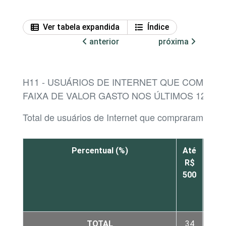
Ver tabela expandida
Índice
anterior
próxima
H11 - USUÁRIOS DE INTERNET QUE COMPRA
FAIXA DE VALOR GASTO NOS ÚLTIMOS 12 ME
Total de usuários de Internet que compraram produ
Percentual (%)
Até
De
R$
R$
500
501 
R$
1.00
TOTAL
34
23