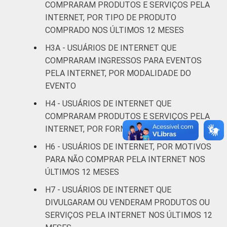
Médio
45
20
COMPRARAM PRODUTOS E SERVIÇOS PELA
INTERNET, POR TIPO DE PRODUTO
Superior
18
25
COMPRADO NOS ÚLTIMOS 12 MESES
H3A - USUÁRIOS DE INTERNET QUE
FAIXA
De 10 a 15 anos
78
15
COMPRARAM INGRESSOS PARA EVENTOS
ETÁRIA
PELA INTERNET, POR MODALIDADE DO
De 16 a 24 anos
52
18
EVENTO
De 25 a 34 anos
26
23
H4 - USUÁRIOS DE INTERNET QUE
COMPRARAM PRODUTOS E SERVIÇOS PELA
De 35 a 44 anos
29
24
INTERNET, POR FORMA DE PAGAMENTO
H6 - USUÁRIOS DE INTERNET, POR MOTIVOS
De 45 a 59 anos
28
27
PARA NÃO COMPRAR PELA INTERNET NOS
ÚLTIMOS 12 MESES
De 60 anos ou mais
27
31
H7 - USUÁRIOS DE INTERNET QUE
RENDA
Até 1 SM
60
17
DIVULGARAM OU VENDERAM PRODUTOS OU
FAMILIAR
SERVIÇOS PELA INTERNET NOS ÚLTIMOS 12
Mais de 1 SM até 2