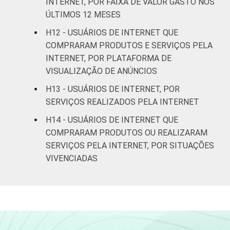
INTERNET, POR FAIXA DE VALOR GASTO NOS
ÚLTIMOS 12 MESES
CLASSE
A
5
29
SOCIAL
H12 - USUÁRIOS DE INTERNET QUE
B
26
23
COMPRARAM PRODUTOS E SERVIÇOS PELA
INTERNET, POR PLATAFORMA DE
C
38
23
VISUALIZAÇÃO DE ANÚNCIOS
H13 - USUÁRIOS DE INTERNET, POR
DE
55
20
SERVIÇOS REALIZADOS PELA INTERNET
H14 - USUÁRIOS DE INTERNET QUE
CONDIÇÃO
Na força de trabalho
30
22
COMPRARAM PRODUTOS OU REALIZARAM
DE
ATIVIDADE
SERVIÇOS PELA INTERNET, POR SITUAÇÕES
Fora da força de
47
26
trabalho
VIVENCIADAS
Fonte: CGI.br/NIC.br, Centro Regional de
Estudos para o Desenvolvimento da
Sociedade da Informação (Cetic.br),
Pesquisa sobre o uso das tecnologias de