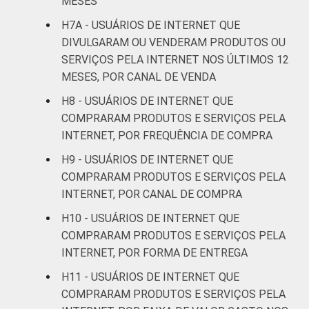
MESES
52
21
SM
H7A - USUÁRIOS DE INTERNET QUE
DIVULGARAM OU VENDERAM PRODUTOS OU
Mais de 2 SM até 3
27
26
SERVIÇOS PELA INTERNET NOS ÚLTIMOS 12
SM
MESES, POR CANAL DE VENDA
Mais de 3 SM até 5
H8 - USUÁRIOS DE INTERNET QUE
23
22
SM
COMPRARAM PRODUTOS E SERVIÇOS PELA
INTERNET, POR FREQUÊNCIA DE COMPRA
Mais de 5 SM até 10
18
24
H9 - USUÁRIOS DE INTERNET QUE
SM
COMPRARAM PRODUTOS E SERVIÇOS PELA
INTERNET, POR CANAL DE COMPRA
Mais de 10 SM
7
26
H10 - USUÁRIOS DE INTERNET QUE
Não tem renda
74
6
COMPRARAM PRODUTOS E SERVIÇOS PELA
INTERNET, POR FORMA DE ENTREGA
Não sabe
51
19
H11 - USUÁRIOS DE INTERNET QUE
COMPRARAM PRODUTOS E SERVIÇOS PELA
Não respondeu
21
40