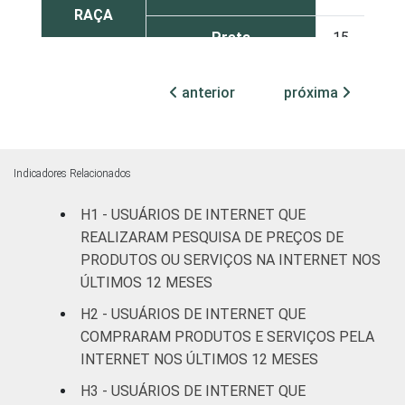
RAÇA
Preta
15
85
Parda
19
81
anterior
próxima
Amarela
18
82
Indígena
27
73
Indicadores Relacionados
H1 - USUÁRIOS DE INTERNET QUE
Não respondeu
7
93
REALIZARAM PESQUISA DE PREÇOS DE
GRAU DE
Analfabeto/Educação
PRODUTOS OU SERVIÇOS NA INTERNET NOS
6
94
INSTRUÇÃO
Infantil
ÚLTIMOS 12 MESES
H2 - USUÁRIOS DE INTERNET QUE
Fundamental
11
89
COMPRARAM PRODUTOS E SERVIÇOS PELA
INTERNET NOS ÚLTIMOS 12 MESES
Médio
22
77
H3 - USUÁRIOS DE INTERNET QUE