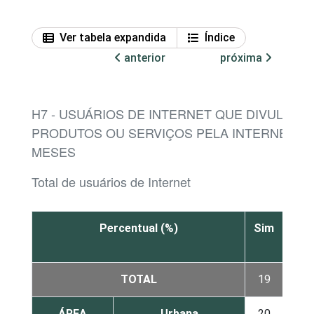
Ver tabela expandida
Índice
anterior
próxima
H7 - USUÁRIOS DE INTERNET QUE DIVULGA
PRODUTOS OU SERVIÇOS PELA INTERNET NO
MESES
Total de usuários de Internet
Percentual (%)
Sim
Não
TOTAL
19
81
ÁREA
Urbana
20
80