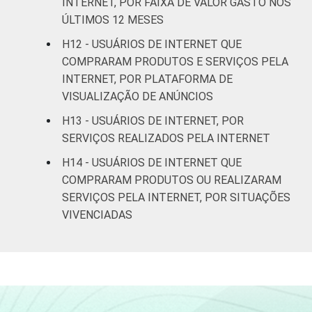
INTERNET, POR FAIXA DE VALOR GASTO NOS
SOCIAL
ÚLTIMOS 12 MESES
B
23
76
H12 - USUÁRIOS DE INTERNET QUE
COMPRARAM PRODUTOS E SERVIÇOS PELA
C
20
80
INTERNET, POR PLATAFORMA DE
VISUALIZAÇÃO DE ANÚNCIOS
DE
12
88
H13 - USUÁRIOS DE INTERNET, POR
CONDIÇÃO
Na força de trabalho
21
79
SERVIÇOS REALIZADOS PELA INTERNET
DE
H14 - USUÁRIOS DE INTERNET QUE
ATIVIDADE
Fora da força de
15
85
COMPRARAM PRODUTOS OU REALIZARAM
trabalho
SERVIÇOS PELA INTERNET, POR SITUAÇÕES
VIVENCIADAS
Fonte: CGI.br/NIC.br, Centro Regional de
Estudos para o Desenvolvimento da
Sociedade da Informação (Cetic.br),
Pesquisa sobre o uso das tecnologias de
informação e comunicação nos domicílios
brasileiros - TIC Domicílios 2022.