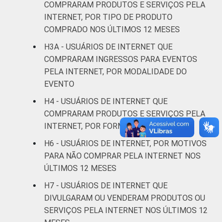
COMPRARAM PRODUTOS E SERVIÇOS PELA
Superior
25
75
INTERNET, POR TIPO DE PRODUTO
FAIXA
De 10 a 15 anos
3
97
COMPRADO NOS ÚLTIMOS 12 MESES
ETÁRIA
H3A - USUÁRIOS DE INTERNET QUE
De 16 a 24 anos
25
75
COMPRARAM INGRESSOS PARA EVENTOS
PELA INTERNET, POR MODALIDADE DO
De 25 a 34 anos
27
73
EVENTO
H4 - USUÁRIOS DE INTERNET QUE
De 35 a 44 anos
19
81
COMPRARAM PRODUTOS E SERVIÇOS PELA
INTERNET, POR FORMA DE PAGAMENTO
De 45 a 59 anos
17
83
H6 - USUÁRIOS DE INTERNET, POR MOTIVOS
De 60 anos ou mais
12
88
PARA NÃO COMPRAR PELA INTERNET NOS
ÚLTIMOS 12 MESES
RENDA
Até 1 SM
12
88
H7 - USUÁRIOS DE INTERNET QUE
FAMILIAR
DIVULGARAM OU VENDERAM PRODUTOS OU
Mais de 1 SM até 2
14
86
SERVIÇOS PELA INTERNET NOS ÚLTIMOS 12
SM