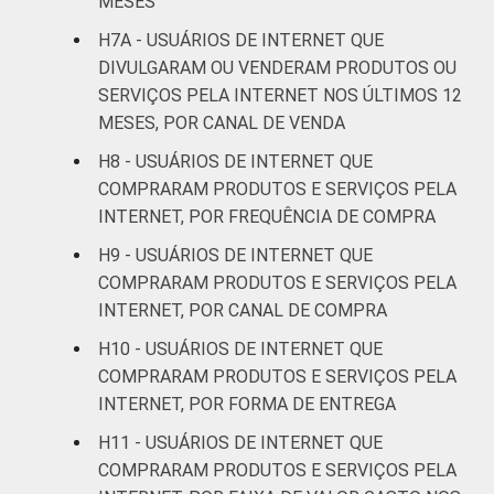
MESES
Mais de 2 SM até 3
H7A - USUÁRIOS DE INTERNET QUE
18
82
SM
DIVULGARAM OU VENDERAM PRODUTOS OU
SERVIÇOS PELA INTERNET NOS ÚLTIMOS 12
Mais de 3 SM até 5
MESES, POR CANAL DE VENDA
28
71
SM
H8 - USUÁRIOS DE INTERNET QUE
COMPRARAM PRODUTOS E SERVIÇOS PELA
Mais de 5 SM até 10
30
70
INTERNET, POR FREQUÊNCIA DE COMPRA
SM
H9 - USUÁRIOS DE INTERNET QUE
Mais de 10 SM
22
78
COMPRARAM PRODUTOS E SERVIÇOS PELA
INTERNET, POR CANAL DE COMPRA
Não tem renda
23
77
H10 - USUÁRIOS DE INTERNET QUE
COMPRARAM PRODUTOS E SERVIÇOS PELA
Não sabe
21
79
INTERNET, POR FORMA DE ENTREGA
Não respondeu
22
77
H11 - USUÁRIOS DE INTERNET QUE
COMPRARAM PRODUTOS E SERVIÇOS PELA
CLASSE
A
32
68