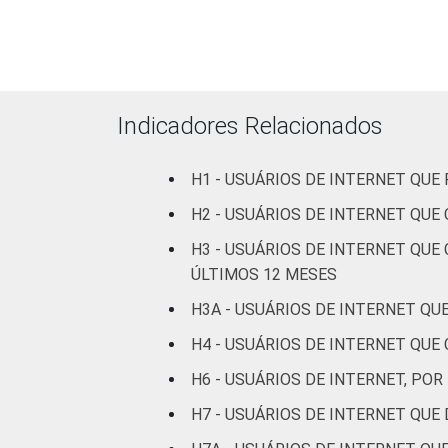
Amarela
Indígena
Não respondeu
Indicadores Relacionados
GRAU DE
Analfabeto/Educação
H1 - USUÁRIOS DE INTERNET QU
INSTRUÇÃO
Infantil
H2 - USUÁRIOS DE INTERNET QU
Fundamental
H3 - USUÁRIOS DE INTERNET QU
ÚLTIMOS 12 MESES
Médio
H3A - USUÁRIOS DE INTERNET Q
Superior
H4 - USUÁRIOS DE INTERNET QU
FAIXA ETÁRIA
De 10 a 15 anos
H6 - USUÁRIOS DE INTERNET, P
H7 - USUÁRIOS DE INTERNET QU
De 16 a 24 anos