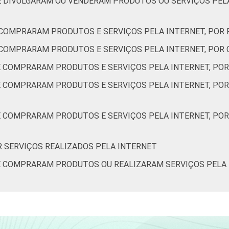
UE DIVULGARAM OU VENDERAM PRODUTOS OU SERVIÇOS PELA
96
30
E COMPRARAM PRODUTOS E SERVIÇOS PELA INTERNET, POR
94
41
E COMPRARAM PRODUTOS E SERVIÇOS PELA INTERNET, POR
97
29
UE COMPRARAM PRODUTOS E SERVIÇOS PELA INTERNET, PO
E COMPRARAM PRODUTOS E SERVIÇOS PELA INTERNET, POR
95
28
90
30
UE COMPRARAM PRODUTOS E SERVIÇOS PELA INTERNET, PO
93
28
OR SERVIÇOS REALIZADOS PELA INTERNET
UE COMPRARAM PRODUTOS OU REALIZARAM SERVIÇOS PELA 
96
34
96
32