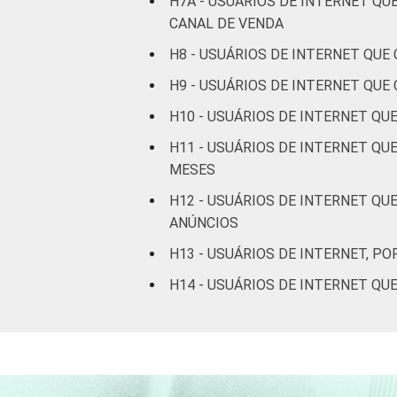
H7A - USUÁRIOS DE INTERNET Q
CANAL DE VENDA
De 25 a 34 anos
H8 - USUÁRIOS DE INTERNET QU
De 35 a 44 anos
H9 - USUÁRIOS DE INTERNET QU
De 45 a 59 anos
H10 - USUÁRIOS DE INTERNET Q
H11 - USUÁRIOS DE INTERNET QU
De 60 anos ou mais
MESES
RENDA
Até 1 SM
H12 - USUÁRIOS DE INTERNET Q
FAMILIAR
ANÚNCIOS
Mais de 1 SM até 2
H13 - USUÁRIOS DE INTERNET, P
SM
H14 - USUÁRIOS DE INTERNET Q
Mais de 2 SM até 3
SM
Mais de 3 SM até 5
SM