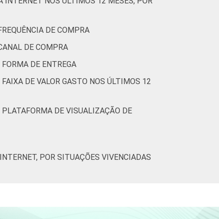
 INTERNET NOS ÚLTIMOS 12 MESES, POR
36
 FREQUÊNCIA DE COMPRA
38
 CANAL DE COMPRA
33
R FORMA DE ENTREGA
 FAIXA DE VALOR GASTO NOS ÚLTIMOS 12
26
27
R PLATAFORMA DE VISUALIZAÇÃO DE
27
INTERNET, POR SITUAÇÕES VIVENCIADAS
32
40