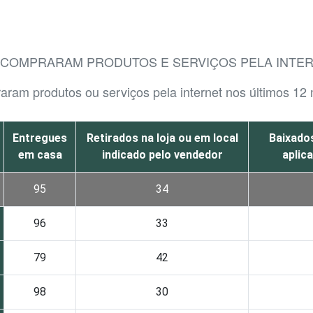
E COMPRARAM PRODUTOS E SERVIÇOS PELA INTE
raram produtos ou serviços pela internet nos últimos 12
Entregues
Retirados na loja ou em local
Baixados
em casa
indicado pelo vendedor
aplic
95
34
96
33
79
42
98
30