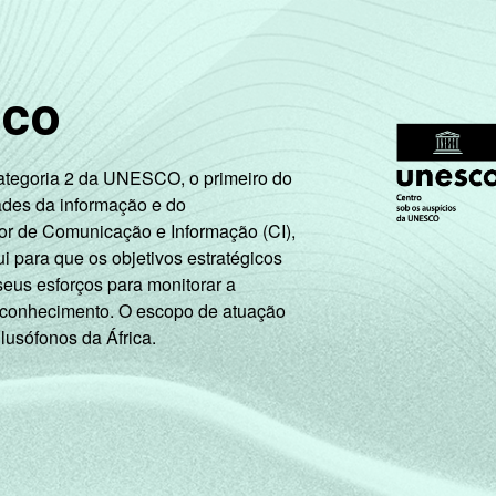
96
50
sco
100
42
Categoria 2 da UNESCO, o primeiro do
94
17
ades da informação e do
or de Comunicação e Informação (CI),
98
25
 para que os objetivos estratégicos
seus esforços para monitorar a
95
36
 conhecimento. O escopo de atuação
 lusófonos da África.
100
59
97
35
94
30