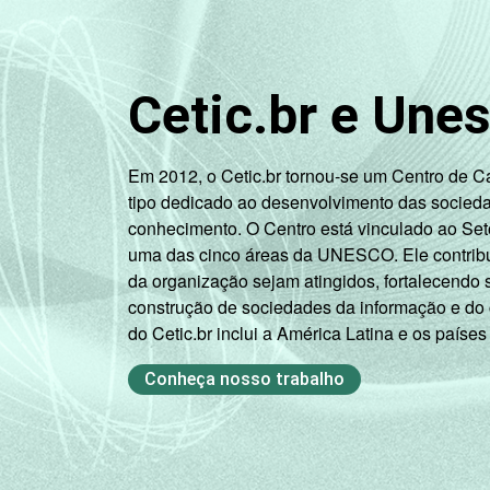
Mais de 5 SM até 10
SM
Cetic.br e Une
Mais de 10 SM
Em 2012, o Cetic.br tornou-se um Centro de 
Não tem renda
tipo dedicado ao desenvolvimento das socied
conhecimento. O Centro está vinculado ao Set
Não sabe
uma das cinco áreas da UNESCO. Ele contribui
da organização sejam atingidos, fortalecendo 
Não respondeu
construção de sociedades da informação e do
do Cetic.br inclui a América Latina e os países
CLASSE
A
SOCIAL
Conheça nosso trabalho
B
C