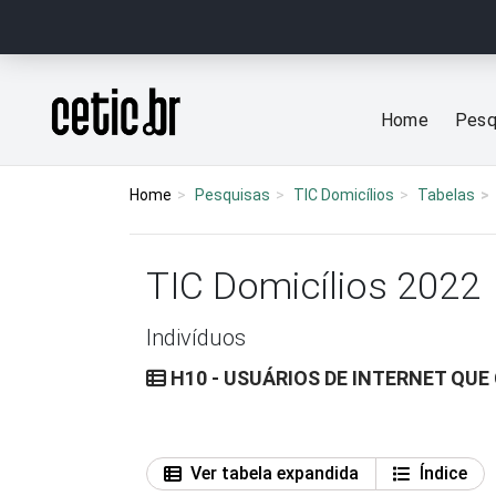
Ir para o conteúdo
Página inicial
Home
Pesq
Home
Pesquisas
TIC Domicílios
Tabelas
TIC Domicílios 2022
Indivíduos
H10 - USUÁRIOS DE INTERNET QU
Ver tabela expandida
Índice