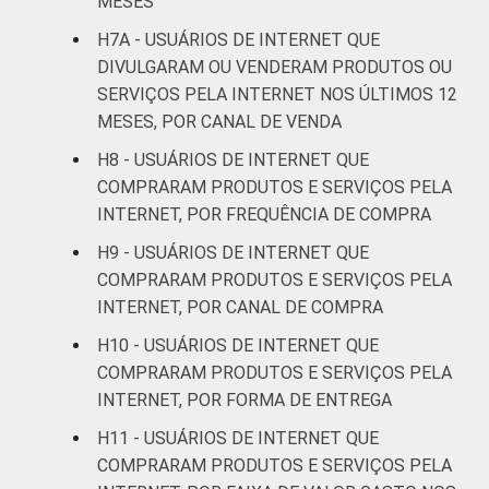
MESES
RENDA
Até 1 SM
59
H7A - USUÁRIOS DE INTERNET QUE
FAMILIAR
DIVULGARAM OU VENDERAM PRODUTOS OU
Mais de 1 SM até 2
69
SERVIÇOS PELA INTERNET NOS ÚLTIMOS 12
SM
MESES, POR CANAL DE VENDA
Mais de 2 SM até 3
H8 - USUÁRIOS DE INTERNET QUE
78
SM
COMPRARAM PRODUTOS E SERVIÇOS PELA
INTERNET, POR FREQUÊNCIA DE COMPRA
Mais de 3 SM até 5
78
H9 - USUÁRIOS DE INTERNET QUE
SM
COMPRARAM PRODUTOS E SERVIÇOS PELA
INTERNET, POR CANAL DE COMPRA
Mais de 5 SM até 10
80
SM
H10 - USUÁRIOS DE INTERNET QUE
COMPRARAM PRODUTOS E SERVIÇOS PELA
Mais de 10 SM
88
INTERNET, POR FORMA DE ENTREGA
H11 - USUÁRIOS DE INTERNET QUE
Não tem renda
55
COMPRARAM PRODUTOS E SERVIÇOS PELA