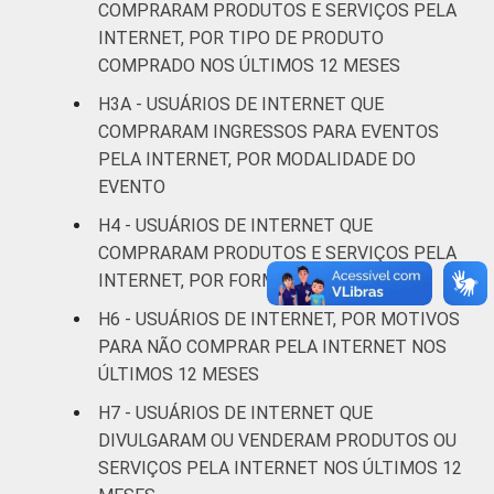
COMPRARAM PRODUTOS E SERVIÇOS PELA
Fundamental
68
INTERNET, POR TIPO DE PRODUTO
COMPRADO NOS ÚLTIMOS 12 MESES
Médio
67
H3A - USUÁRIOS DE INTERNET QUE
COMPRARAM INGRESSOS PARA EVENTOS
Superior
82
PELA INTERNET, POR MODALIDADE DO
EVENTO
FAIXA
De 10 a 15 anos
60
ETÁRIA
H4 - USUÁRIOS DE INTERNET QUE
De 16 a 24 anos
56
COMPRARAM PRODUTOS E SERVIÇOS PELA
INTERNET, POR FORMA DE PAGAMENTO
De 25 a 34 anos
81
H6 - USUÁRIOS DE INTERNET, POR MOTIVOS
PARA NÃO COMPRAR PELA INTERNET NOS
De 35 a 44 anos
78
ÚLTIMOS 12 MESES
De 45 a 59 anos
74
H7 - USUÁRIOS DE INTERNET QUE
DIVULGARAM OU VENDERAM PRODUTOS OU
De 60 anos ou mais
84
SERVIÇOS PELA INTERNET NOS ÚLTIMOS 12