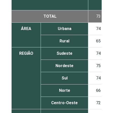
TOTAL
73
ÁREA
Urbana
74
Rural
65
REGIÃO
Sudeste
74
Nordeste
75
Sul
74
Norte
66
Centro-Oeste
72