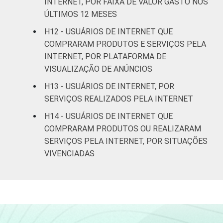
INTERNET, POR FAIXA DE VALOR GASTO NOS
Não sabe
57
ÚLTIMOS 12 MESES
Não respondeu
88
H12 - USUÁRIOS DE INTERNET QUE
COMPRARAM PRODUTOS E SERVIÇOS PELA
CLASSE
A
83
INTERNET, POR PLATAFORMA DE
SOCIAL
VISUALIZAÇÃO DE ANÚNCIOS
B
78
H13 - USUÁRIOS DE INTERNET, POR
SERVIÇOS REALIZADOS PELA INTERNET
C
72
H14 - USUÁRIOS DE INTERNET QUE
DE
62
COMPRARAM PRODUTOS OU REALIZARAM
SERVIÇOS PELA INTERNET, POR SITUAÇÕES
CONDIÇÃO
Na força de trabalho
76
VIVENCIADAS
DE
ATIVIDADE
Fora da força de
65
trabalho
Fonte: CGI.br/NIC.br, Centro Regional de