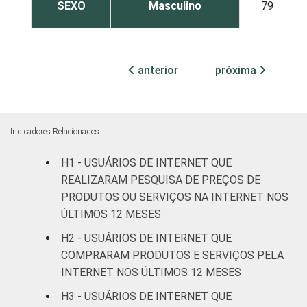
SEXO
Masculino
79
Feminino
68
anterior
próxima
COR OU
Branca
78
RAÇA
Preta
77
Indicadores Relacionados
Parda
68
H1 - USUÁRIOS DE INTERNET QUE
Amarela
64
REALIZARAM PESQUISA DE PREÇOS DE
PRODUTOS OU SERVIÇOS NA INTERNET NOS
Indígena
80
ÚLTIMOS 12 MESES
H2 - USUÁRIOS DE INTERNET QUE
Não respondeu
94
COMPRARAM PRODUTOS E SERVIÇOS PELA
INTERNET NOS ÚLTIMOS 12 MESES
GRAU DE
Analfabeto/Educação
77
INSTRUÇÃO
Infantil
H3 - USUÁRIOS DE INTERNET QUE