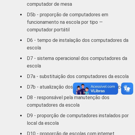
computador de mesa
D5b - proporção de computadores em
funcionamento na escola por tipo —
computador portátil
D6 - tempo de instalação dos computadores da
escola
D7 - sistema operacional dos computadores da
escola
D7a - substituição dos computadores da escola
D7b - atualização dos computadores da escola
D8 - responsável pela manutenção dos
computadores da escola
D9 - proporção de computadores instalados por
local da escola
D10 - proporção de escolas com internet