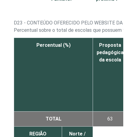
D23 - CONTEÚDO OFERECIDO PELO WEBSITE DA ESCO
Percentual sobre o total de escolas que possuem websi
Percentual (%)
Proposta
G
pedagógica
di
da escola
q
of
s
t
b
TOTAL
63
REGIÃO
Norte /