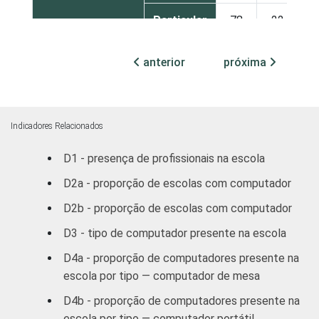
Particular
78
22
6
COMPUTADOR
Sim
100
0
5
anterior
próxima
INSTALADO NO
LABORATÓRIO
Não
1
99
3
DE INFORMÁTICA
Indicadores Relacionados
INTERNET
Sim
100
0
5
INSTALADA NO
D1 - presença de profissionais na escola
LABORATÓRIO
D2a - proporção de escolas com computador
Não
35
65
2
DE INFORMÁTICA
D2b - proporção de escolas com computador
1
Base: 639 escolas que possuem
D3 - tipo de computador presente na escola
computador. Respostas estimuladas.
D4a - proporção de computadores presente na
Fonte: NIC.br - out/dez 2011
escola por tipo — computador de mesa
D4b - proporção de computadores presente na
escola por tipo — computador portátil