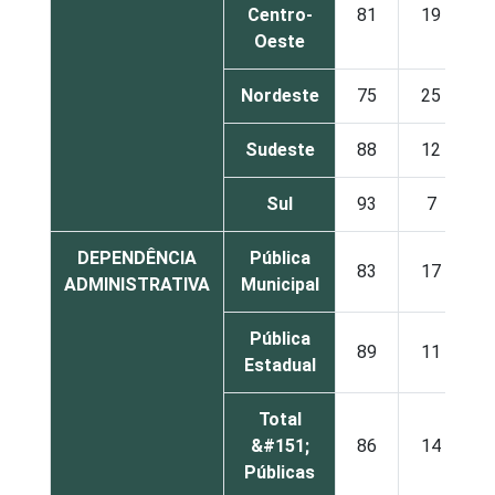
Centro-
81
19
5
Oeste
Nordeste
75
25
3
Sudeste
88
12
5
Sul
93
7
6
DEPENDÊNCIA
Pública
83
17
4
ADMINISTRATIVA
Municipal
Pública
89
11
4
Estadual
Total
&#151;
86
14
4
Públicas