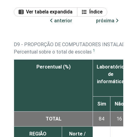
Ver tabela expandida
Índice
anterior
próxima
D9 - PROPORÇÃO DE COMPUTADORES INSTALADOS P
1
Percentual sobre o total de escolas
Percentual (%)
Laboratório
B
de
informática
Sim
Não
S
TOTAL
84
16
4
REGIÃO
Norte /