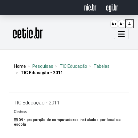
Ir para o conteúdo
A+
A-
A
Página inicial
Home
Pesquisas
TIC Educação
Tabelas
TIC Educação - 2011
TIC Educação - 2011
Diretores
D9 - proporção de computadores instalados por local da
escola