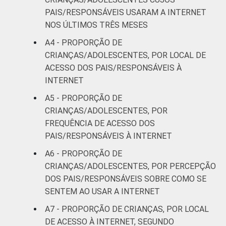
Mais de 1
PAIS/RESPONSÁVEIS USARAM A INTERNET
18
23
SM até 2 SM
NOS ÚLTIMOS TRÊS MESES
A4 - PROPORÇÃO DE
Mais de 2
11
28
CRIANÇAS/ADOLESCENTES, POR LOCAL DE
SM até 3 SM
ACESSO DOS PAIS/RESPONSÁVEIS À
INTERNET
Mais de 3
5
24
SM
A5 - PROPORÇÃO DE
CRIANÇAS/ADOLESCENTES, POR
CLASSE
AB
7
20
FREQUÊNCIA DE ACESSO DOS
SOCIAL
PAIS/RESPONSÁVEIS À INTERNET
C
12
28
A6 - PROPORÇÃO DE
CRIANÇAS/ADOLESCENTES, POR PERCEPÇÃO
DE
38
22
DOS PAIS/RESPONSÁVEIS SOBRE COMO SE
SENTEM AO USAR A INTERNET
¹Base: 2 261 usuários de Internet de 9 a 17
A7 - PROPORÇÃO DE CRIANÇAS, POR LOCAL
anos. Respostas estimuladas. Dados
DE ACESSO À INTERNET, SEGUNDO
coletados entre setembro de 2013 e janeiro