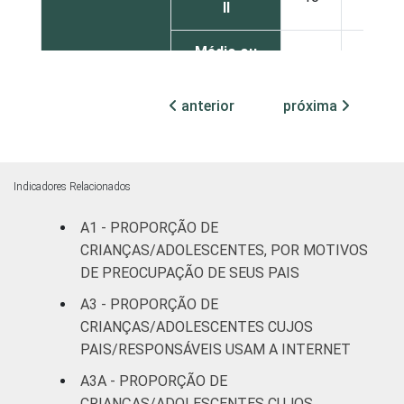
II
Médio ou
5
20
mais
anterior
próxima
FAIXA ETÁRIA
De 9 a 10
13
22
DA CRIANÇA
anos
OU DO
ADOLESCENTE
De 11 a 12
Indicadores Relacionados
13
24
anos
A1 - PROPORÇÃO DE
De 13 a 14
CRIANÇAS/ADOLESCENTES, POR MOTIVOS
13
23
anos
DE PREOCUPAÇÃO DE SEUS PAIS
A3 - PROPORÇÃO DE
De 15 a 17
16
26
CRIANÇAS/ADOLESCENTES CUJOS
anos
PAIS/RESPONSÁVEIS USAM A INTERNET
A3A - PROPORÇÃO DE
RENDA
Até 1 SM
34
22
FAMILIAR
CRIANÇAS/ADOLESCENTES CUJOS