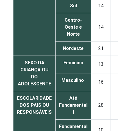
Sul
14
17
Centro-
Oeste e
14
21
Norte
Nordeste
21
23
SEXO DA
Feminino
13
21
CRIANÇA OU
DO
Masculino
16
28
ADOLESCENTE
ESCOLARIDADE
Até
DOS PAIS OU
Fundamental
28
27
RESPONSÁVEIS
I
Fundamental
10
28