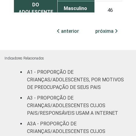
DO
Masculino
46
ADOLESCENTE
ESCOLARIDADE
Até
anterior
próxima
DOS PAIS OU
Fundamental
30
RESPONSÁVEIS
I
Fundamental
Indicadores Relacionados
50
II
A1 - PROPORÇÃO DE
Médio ou
CRIANÇAS/ADOLESCENTES, POR MOTIVOS
55
mais
DE PREOCUPAÇÃO DE SEUS PAIS
A3 - PROPORÇÃO DE
FAIXA ETÁRIA
De 9 a 10
56
CRIANÇAS/ADOLESCENTES CUJOS
DA CRIANÇA
anos
PAIS/RESPONSÁVEIS USAM A INTERNET
OU DO
ADOLESCENTE
De 11 a 12
A3A - PROPORÇÃO DE
53
anos
CRIANÇAS/ADOLESCENTES CUJOS