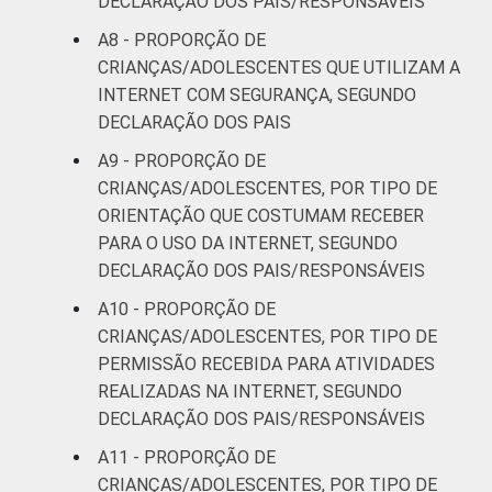
DECLARAÇÃO DOS PAIS/RESPONSÁVEIS
SOCIAL
A8 - PROPORÇÃO DE
C
39
CRIANÇAS/ADOLESCENTES QUE UTILIZAM A
INTERNET COM SEGURANÇA, SEGUNDO
DE
11
DECLARAÇÃO DOS PAIS
¹Base: 1 749 usuários de Internet de 9 a 17
A9 - PROPORÇÃO DE
anos que usam Internet em casa. Respostas
CRIANÇAS/ADOLESCENTES, POR TIPO DE
estimuladas. Cada item apresentado se
ORIENTAÇÃO QUE COSTUMAM RECEBER
refere apenas aos resultados da alternativa
PARA O USO DA INTERNET, SEGUNDO
"sim". Dados coletados entre setembro de
DECLARAÇÃO DOS PAIS/RESPONSÁVEIS
2013 e janeiro de 2014.
A10 - PROPORÇÃO DE
*Considerando-se o computador de uso
CRIANÇAS/ADOLESCENTES, POR TIPO DE
principal da criança/adolescente.
PERMISSÃO RECEBIDA PARA ATIVIDADES
Fonte: NIC.br - set/2013 a jan/2014
REALIZADAS NA INTERNET, SEGUNDO
DECLARAÇÃO DOS PAIS/RESPONSÁVEIS
A11 - PROPORÇÃO DE
CRIANÇAS/ADOLESCENTES, POR TIPO DE