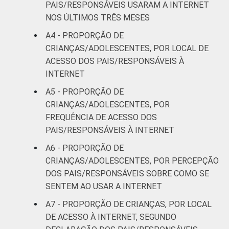
PAIS/RESPONSÁVEIS USARAM A INTERNET
De 13 a 14
NOS ÚLTIMOS TRÊS MESES
56
anos
A4 - PROPORÇÃO DE
CRIANÇAS/ADOLESCENTES, POR LOCAL DE
De 15 a 17
34
ACESSO DOS PAIS/RESPONSÁVEIS À
anos
INTERNET
RENDA
Até 1 SM
16
A5 - PROPORÇÃO DE
FAMILIAR
CRIANÇAS/ADOLESCENTES, POR
Mais de 1
FREQUÊNCIA DE ACESSO DOS
25
SM até 2 SM
PAIS/RESPONSÁVEIS À INTERNET
A6 - PROPORÇÃO DE
Mais de 2
49
CRIANÇAS/ADOLESCENTES, POR PERCEPÇÃO
SM até 3 SM
DOS PAIS/RESPONSÁVEIS SOBRE COMO SE
SENTEM AO USAR A INTERNET
Mais de 3
66
SM
A7 - PROPORÇÃO DE CRIANÇAS, POR LOCAL
DE ACESSO À INTERNET, SEGUNDO
CLASSE
AB
65