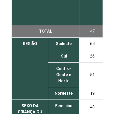
s
TOTAL
47
REGIÃO
Sudeste
64
Sul
26
Centro-
Oeste e
51
Norte
Nordeste
19
SEXO DA
Feminino
48
CRIANÇA OU