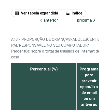
Ver tabela expandida
Índice
anterior
próxima
A13 - PROPORÇÃO DE CRIANÇAS/ADOLESCENTES, PO
PAI/RESPONSÁVEL NO SEU COMPUTADOR*
Percentual sobre o total de usuários de Internet de 9 a
casa¹
Percentual (%)
Programa
F
para
prevenir
bl
spam/lixo
de email
f
ou um
a
antivírus
ti