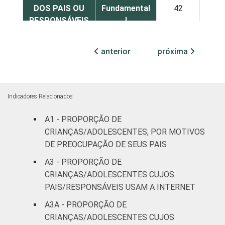
DOS PAIS OU
Fundamental
42
42
RESPONSÁVEIS
I
Fundamental
66
48
anterior
próxima
II
Médio ou
74
51
mais
Indicadores Relacionados
FAIXA ETÁRIA
De 9 a 10
A1 - PROPORÇÃO DE
60
43
DA CRIANÇA
anos
CRIANÇAS/ADOLESCENTES, POR MOTIVOS
OU DO
DE PREOCUPAÇÃO DE SEUS PAIS
ADOLESCENTE
De 11 a 12
58
42
A3 - PROPORÇÃO DE
anos
CRIANÇAS/ADOLESCENTES CUJOS
PAIS/RESPONSÁVEIS USAM A INTERNET
De 13 a 14
61
54
anos
A3A - PROPORÇÃO DE
CRIANÇAS/ADOLESCENTES CUJOS