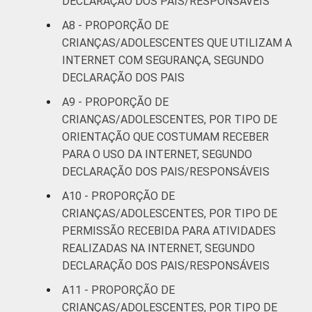
DECLARAÇÃO DOS PAIS/RESPONSÁVEIS
A8 - PROPORÇÃO DE
¹Base: 2 261 usuários de Internet de 9 a 17
CRIANÇAS/ADOLESCENTES QUE UTILIZAM A
anos. Respostas estimuladas. Cada item
INTERNET COM SEGURANÇA, SEGUNDO
apresentado se refere apenas aos
DECLARAÇÃO DOS PAIS
resultados da alternativa "sim". Dados
coletados entre setembro de 2013 e janeiro
A9 - PROPORÇÃO DE
de 2014.
CRIANÇAS/ADOLESCENTES, POR TIPO DE
Fonte: NIC.br - set/2013 a jan/2014
ORIENTAÇÃO QUE COSTUMAM RECEBER
PARA O USO DA INTERNET, SEGUNDO
DECLARAÇÃO DOS PAIS/RESPONSÁVEIS
A10 - PROPORÇÃO DE
CRIANÇAS/ADOLESCENTES, POR TIPO DE
PERMISSÃO RECEBIDA PARA ATIVIDADES
REALIZADAS NA INTERNET, SEGUNDO
DECLARAÇÃO DOS PAIS/RESPONSÁVEIS
A11 - PROPORÇÃO DE
CRIANÇAS/ADOLESCENTES, POR TIPO DE