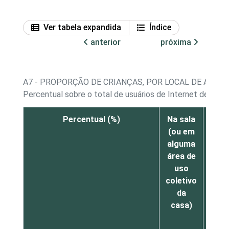
Ver tabela expandida
Índice
anterior
próxima
A7 - PROPORÇÃO DE CRIANÇAS, POR LOCAL DE ACES
Percentual sobre o total de usuários de Internet de 9 a 
Percentual (%)
Na sala
No
(ou em
quar
alguma
del
área de
(ou
uso
em
coletivo
out
da
quar
casa)
da
cas