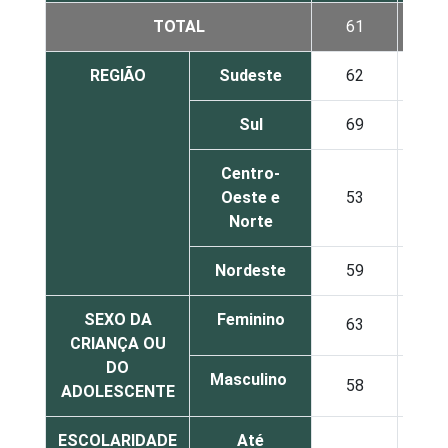
TOTAL
61
47
REGIÃO
Sudeste
62
53
Sul
69
29
Centro-
Oeste e
53
39
Norte
Nordeste
59
52
SEXO DA
Feminino
63
47
CRIANÇA OU
DO
Masculino
58
48
ADOLESCENTE
ESCOLARIDADE
Até