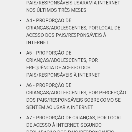
De 15 a 17
PAIS/RESPONSÁVEIS USARAM A INTERNET
63
48
anos
NOS ÚLTIMOS TRÊS MESES
A4 - PROPORÇÃO DE
RENDA
Até 1 SM
38
33
CRIANÇAS/ADOLESCENTES, POR LOCAL DE
FAMILIAR
ACESSO DOS PAIS/RESPONSÁVEIS À
Mais de 1
53
40
INTERNET
SM até 2 SM
A5 - PROPORÇÃO DE
Mais de 2
CRIANÇAS/ADOLESCENTES, POR
70
40
SM até 3 SM
FREQUÊNCIA DE ACESSO DOS
PAIS/RESPONSÁVEIS À INTERNET
Mais de 3
72
65
A6 - PROPORÇÃO DE
SM
CRIANÇAS/ADOLESCENTES, POR PERCEPÇÃO
DOS PAIS/RESPONSÁVEIS SOBRE COMO SE
CLASSE
AB
74
64
SENTEM AO USAR A INTERNET
SOCIAL
C
60
39
A7 - PROPORÇÃO DE CRIANÇAS, POR LOCAL
DE ACESSO À INTERNET, SEGUNDO
DE
33
37