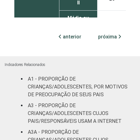
II
Médio ou
24
2
mais
anterior
próxima
FAIXA ETÁRIA
De 9 a 10
37
3
DA CRIANÇA
anos
OU DO
ADOLESCENTE
De 11 a 12
Indicadores Relacionados
26
2
anos
A1 - PROPORÇÃO DE
De 13 a 14
CRIANÇAS/ADOLESCENTES, POR MOTIVOS
29
2
anos
DE PREOCUPAÇÃO DE SEUS PAIS
A3 - PROPORÇÃO DE
De 15 a 17
27
2
CRIANÇAS/ADOLESCENTES CUJOS
anos
PAIS/RESPONSÁVEIS USAM A INTERNET
A3A - PROPORÇÃO DE
RENDA
Até 1 SM
35
2
FAMILIAR
CRIANÇAS/ADOLESCENTES CUJOS