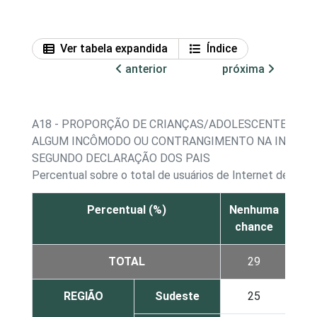
Ver tabela expandida
Índice
anterior
próxima
A18 - PROPORÇÃO DE CRIANÇAS/ADOLESCENTES, PO
ALGUM INCÔMODO OU CONTRANGIMENTO NA INTERNE
SEGUNDO DECLARAÇÃO DOS PAIS
Percentual sobre o total de usuários de Internet de 9 a 
Percentual (%)
Nenhuma
Po
chance
cha
TOTAL
29
2
REGIÃO
Sudeste
25
2