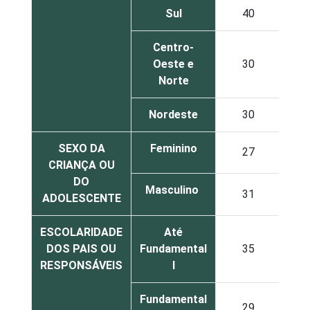
Sul
40
1
Centro-
Oeste e
30
3
Norte
Nordeste
30
2
SEXO DA
Feminino
27
2
CRIANÇA OU
DO
Masculino
31
2
ADOLESCENTE
ESCOLARIDADE
Até
DOS PAIS OU
Fundamental
35
2
RESPONSÁVEIS
I
Fundamental
29
3