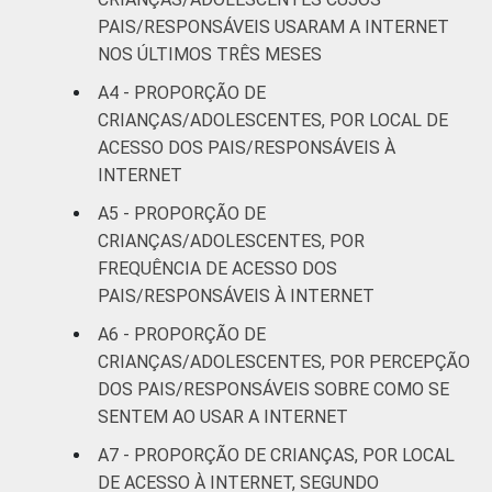
Mais de 1
PAIS/RESPONSÁVEIS USARAM A INTERNET
31
2
SM até 2 SM
NOS ÚLTIMOS TRÊS MESES
A4 - PROPORÇÃO DE
Mais de 2
33
2
CRIANÇAS/ADOLESCENTES, POR LOCAL DE
SM até 3 SM
ACESSO DOS PAIS/RESPONSÁVEIS À
INTERNET
Mais de 3
21
3
SM
A5 - PROPORÇÃO DE
CRIANÇAS/ADOLESCENTES, POR
CLASSE
AB
29
3
FREQUÊNCIA DE ACESSO DOS
SOCIAL
PAIS/RESPONSÁVEIS À INTERNET
C
26
2
A6 - PROPORÇÃO DE
CRIANÇAS/ADOLESCENTES, POR PERCEPÇÃO
DE
36
2
DOS PAIS/RESPONSÁVEIS SOBRE COMO SE
SENTEM AO USAR A INTERNET
¹Base: 2 261 usuários de Internet de 9 a 17
A7 - PROPORÇÃO DE CRIANÇAS, POR LOCAL
anos. Respostas estimuladas. Dados
DE ACESSO À INTERNET, SEGUNDO
coletados entre setembro de 2013 e janeiro