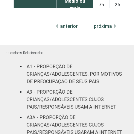
Médio ou
75
25
mais
FAIXA ETÁRIA
De 9 a 10
anterior
próxima
69
31
DA CRIANÇA
anos
OU DO
ADOLESCENTE
De 11 a 12
56
44
anos
Indicadores Relacionados
A1 - PROPORÇÃO DE
De 13 a 14
64
36
anos
CRIANÇAS/ADOLESCENTES, POR MOTIVOS
DE PREOCUPAÇÃO DE SEUS PAIS
De 15 a 17
A3 - PROPORÇÃO DE
41
59
anos
CRIANÇAS/ADOLESCENTES CUJOS
PAIS/RESPONSÁVEIS USAM A INTERNET
RENDA
Até 1 SM
19
81
FAMILIAR
A3A - PROPORÇÃO DE
CRIANÇAS/ADOLESCENTES CUJOS
Mais de 1
35
65
SM até 2 SM
PAIS/RESPONSÁVEIS USARAM A INTERNET