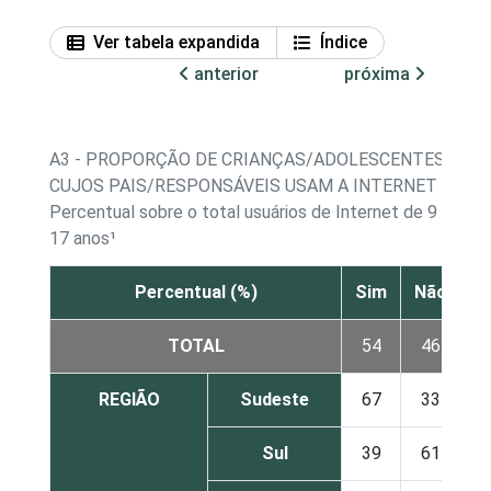
Ver tabela expandida
Índice
anterior
próxima
A3 - PROPORÇÃO DE CRIANÇAS/ADOLESCENTES
CUJOS PAIS/RESPONSÁVEIS USAM A INTERNET
Percentual sobre o total usuários de Internet de 9 a
17 anos¹
Percentual (%)
Sim
Não
TOTAL
54
46
REGIÃO
Sudeste
67
33
Sul
39
61