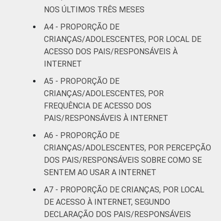
NOS ÚLTIMOS TRÊS MESES
Mais de 2
A4 - PROPORÇÃO DE
60
40
SM até 3 SM
CRIANÇAS/ADOLESCENTES, POR LOCAL DE
ACESSO DOS PAIS/RESPONSÁVEIS À
Mais de 3
84
16
INTERNET
SM
A5 - PROPORÇÃO DE
CLASSE
AB
81
19
CRIANÇAS/ADOLESCENTES, POR
SOCIAL
FREQUÊNCIA DE ACESSO DOS
C
47
53
PAIS/RESPONSÁVEIS À INTERNET
A6 - PROPORÇÃO DE
DE
18
82
CRIANÇAS/ADOLESCENTES, POR PERCEPÇÃO
DOS PAIS/RESPONSÁVEIS SOBRE COMO SE
¹Base: 2 261 usuários de Internet de 9 a 17
SENTEM AO USAR A INTERNET
anos. Dados coletados entre setembro de
A7 - PROPORÇÃO DE CRIANÇAS, POR LOCAL
2013 e janeiro de 2014.
DE ACESSO À INTERNET, SEGUNDO
Fonte: NIC.br - set/2013 a jan/2014
DECLARAÇÃO DOS PAIS/RESPONSÁVEIS