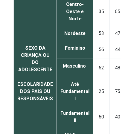
Centro-
Oeste e
35
65
Norte
Nordeste
53
47
SEXO DA
Feminino
56
44
CRIANÇA OU
DO
Masculino
52
48
ADOLESCENTE
ESCOLARIDADE
Até
DOS PAIS OU
Fundamental
25
75
RESPONSÁVEIS
I
Fundamental
60
40
II